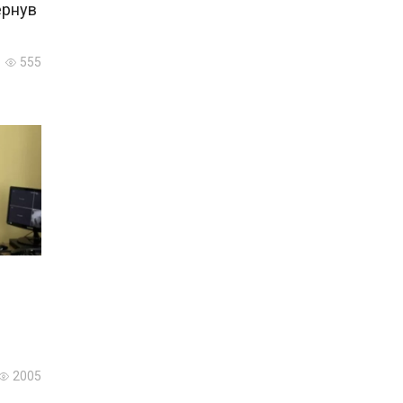
ернув
555
2005