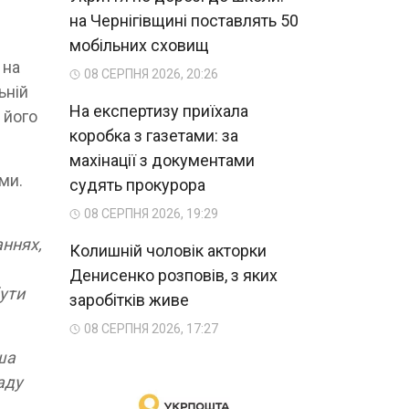
на Чернігівщині поставлять 50
мобільних сховищ
 на
08 СЕРПНЯ 2026, 20:26
ьній
На експертизу приїхала
, його
коробка з газетами: за
махінації з документами
ми.
судять прокурора
08 СЕРПНЯ 2026, 19:29
аннях,
Колишній чоловік акторки
Денисенко розповів, з яких
бути
заробітків живе
08 СЕРПНЯ 2026, 17:27
ша
аду