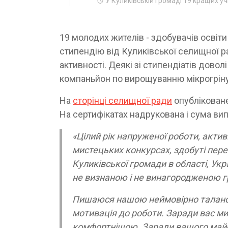
У Куликівській громаді 19 кращих у
19 молодих жителів - здобувачів освіт
стипендію від Куликівської селищної рад
активності. Деякі зі стипендіатів довол
компаньйон по вирощуванню мікрогрін
На
сторінці селищної ради
опубліковане
На сертифікатах надрукована і сума випл
«Цілий рік напруженої роботи, акти
мистецьких конкурсах, здобуті пере
Куликівської громади в області, Укра
не визнаною і не винагородженою 
Пишаюся нашою неймовірно таланов
мотивація до роботи. Заради вас м
комфортнішою. Заради вашого майбу