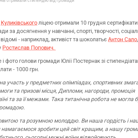
чнів отримали стипендію від громади
и
Куликівського
ліцею отримали 10 грудня сертифікати
и за досягнення у навчанні, спорті, творчості, соціал
і відомі - наприклад, активіст та шоколатьє
Антон Сало
у
Ростислав Попович.
 і фото голови громади Юлії Постернак зі стипендіата
ати - 1000 грн.
вна участь у предметних олімпіадах, спортивних змаг
моги та призові місця, Дипломи, нагороди, промоція
їні та за її межами. Така титанічна робота не могла 
громадою.
итою та розумною молоддю. Ви наша гордість і на
и намагаємося зробити цей світ кращим, а нашу гром
тнього, сьогодні мужні воїни відвойовують