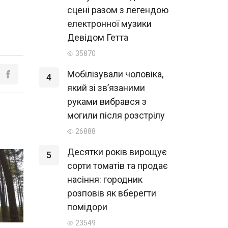
сцені разом з легендою
електронної музики
Девідом Гетта
35870
Мобілізували чоловіка,
4
який зі зв’язаними
руками вибрався з
могили після розстрілу
26888
Десятки років вирощує
5
сорти томатів та продає
насіння: городник
розповів як вберегти
помідори
23549