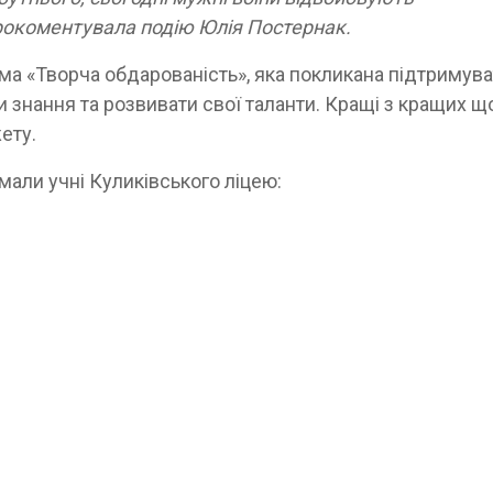
 прокоментувала подію Юлія Постернак.
рама «Творча обдарованість», яка покликана підтримув
и знання та розвивати свої таланти. Кращі з кращих щ
жету.
мали учні Куликівського ліцею: