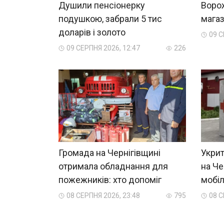
Душили пенсіонерку
Воро
подушкою, забрали 5 тис
магаз
доларів і золото
09 С
09 СЕРПНЯ 2026, 12:47
226
Громада на Чернігівщині
Укрит
отримала обладнання для
на Че
пожежників: хто допоміг
мобі
08 СЕРПНЯ 2026, 23:48
795
08 С