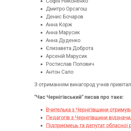
Софія Никоненко
Дмитро Орсагош
Денис Бочаров
Анна Корж
Анна Марусик
Анна Дуденко
Єлизавета Доброта
Арсеній Марусик
Ростислав Попович
Антон Сало
З отриманням винагород учнів привіта
"Час Чернігівський" писав про таке:
Вчителька з Чернігівщини отриму
Педагогів з Чернігівщини відзнач
Підприємець та депутат обласної 