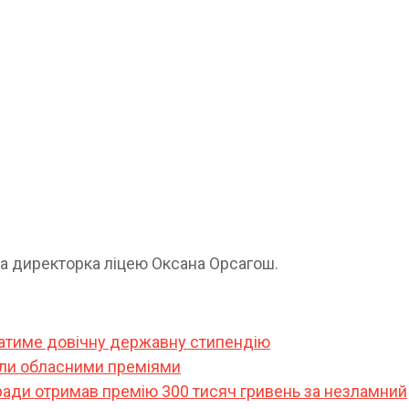
ла директорка ліцею Оксана Орсагош.
ватиме довічну державну стипендію
или обласними преміями
ради отримав премію 300 тисяч гривень за незламний