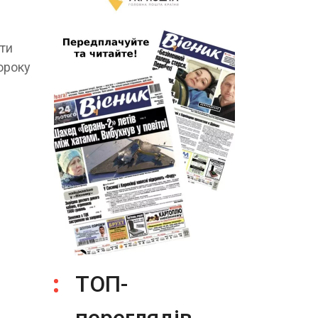
ати
ороку
ТОП-
переглядів