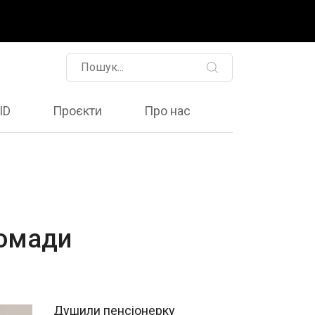
ID
Проєкти
Про нас
ромади
Душили пенсіонерку