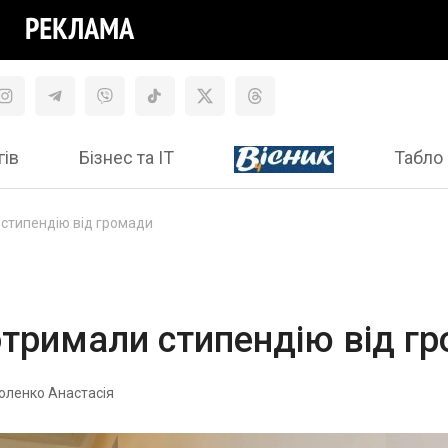
гів
Бізнес та ІТ
Табло 
 стипендію від громади
отримали стипендію від г
оленко Анастасія