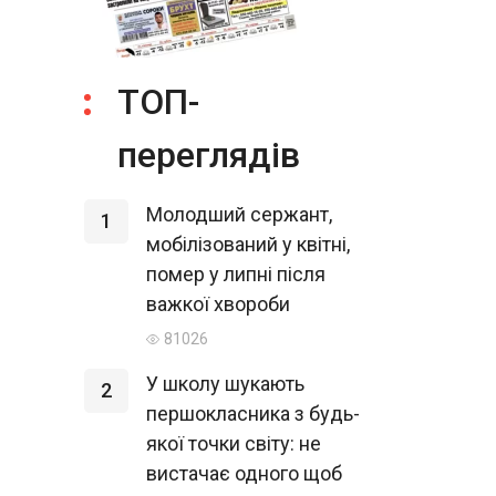
ТОП-
переглядів
Молодший сержант,
1
мобілізований у квітні,
помер у липні після
важкої хвороби
81026
У школу шукають
2
першокласника з будь-
якої точки світу: не
вистачає одного щоб