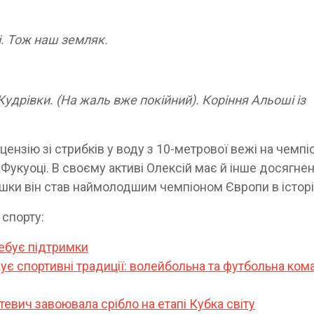
і. Тож наш земляк.
 Кудрівки. (На жаль вже покійний). Коріння Альоші із
цензію зі стрибків у воду з 10-метрової вежі на чемпі
 Фукуоці. В своєму активі Олексій має й інше досягнен
ишки він став наймолодшим чемпіоном Європи в історі
 спорту:
ебує підтримки
ує спортивні традиції: волейбольна та футбольна ком
тевич завоювала срібло на етапі Кубка світу