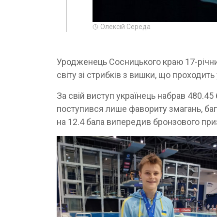
Олексій Середа
Уродженець Сосницького краю 17-річни
світу зі стрибків з вишки, що проходить
За свій виступ українець набрав 480.45
поступився лише фавориту змагань, баг
на 12.4 бала випередив бронзового при