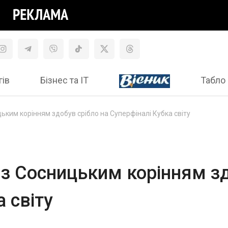
гів
Бізнес та ІТ
Табло 
ьким корінням здобув срібло на Суперфіналі Кубка світу
 з Сосницьким корінням зд
 світу