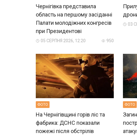
Чернігівка представила
Прилу
область на першому засіданні
дрон
Палати молодіжних конгресів
03 С
при Президентові
05 СЕРПНЯ 2026, 12:20
950
ФОТО
ФОТО
На Чернігівщині горів ліс та
Загин
фабрика: ДСНС показали
пост
пожежі після обстрілів
атаку