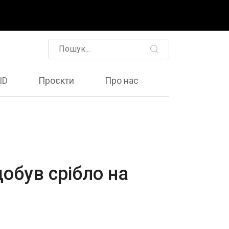
ID
Проєкти
Про нас
обув срібло на