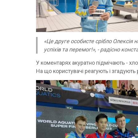
«Це друге особисте срібло Олексія 
успіхів та перемог!», - радісно конс
У коментарях акуратно підмічають - хл
На що користувачі реагують і згадують 