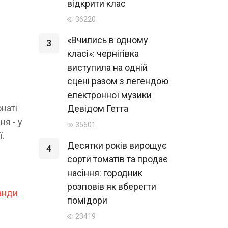
відкрити клас
36220
«Вчились в одному
3
класі»: чернігівка
виступила на одній
сцені разом з легендою
електронної музики
онаті
Девідом Гетта
ня - у
35601
ї.
Десятки років вирощує
4
сорти томатів та продає
насіння: городник
розповів як вберегти
анди
помідори
23419