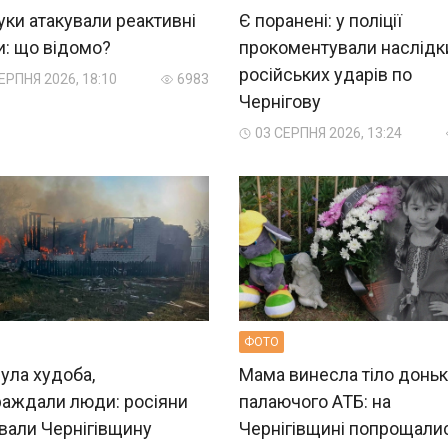
ки атакували реактивні
Є поранені: у поліції
и: що відомо?
прокоментували наслідк
російських ударів по
ЕРПНЯ 2026, 18:10
6983
Чернігову
03 СЕРПНЯ 2026, 13:24
ФОТО
ула худоба,
Мама винесла тіло доньк
раждали люди: росіяни
палаючого АТБ: на
вали Чернігівщину
Чернігівщині попрощали