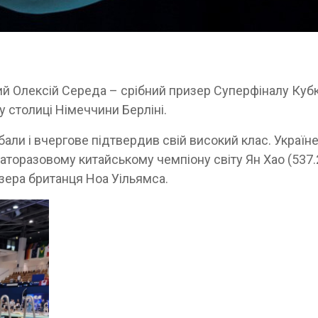
й Олексій Середа – срібний призер Суперфіналу Куб
 у столиці Німеччини Берліні.
 бали і вчергове підтвердив свій високий клас. Україн
аторазовому китайському чемпіону світу Ян Хао (537.
зера британця Ноа Уільямса.