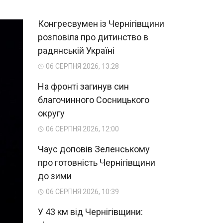
Конгресвумен із Чернігівщини
розповіла про дитинство в
радянській Україні
06 СЕРПНЯ 2026, 13:28
На фронті загинув син
благочинного Сосницького
округу
06 СЕРПНЯ 2026, 12:00
Чаус доповів Зеленському
про готовність Чернігівщини
до зими
06 СЕРПНЯ 2026, 10:39
У 43 км від Чернігівщини: