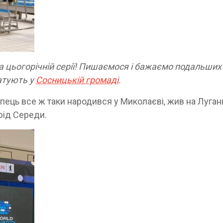
на цьогорічній серії! Пишаємося і бажаємо подальших
татують у
Сосницькій громаді
.
опець все ж таки народився у Миколаєві, жив на Луган
рід Середи.