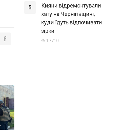
Кияни відремонтували
5
хату на Чернігівщині,
куди їдуть відпочивати
зірки
17710