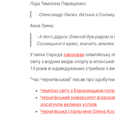
Ліда Тимохіна Паращенко:
- Олександр Лисич, батьки з Сосниц
Анна Гринь:
- А його дідусь Олексій був родом із
Сосницького краю, значить земляк.
У липні Середа
завоював
олімпійську лі
світу з водних видів спорту в японській
13 років в індивідуальних стрибках з в
"Час Чернігівський" писав про здобутки
Чемпіон світу з Борзнянщини потр
Чернігівський університет відродж
досягнули великих успіхів
Чернігівська стрільчиня Олена Кос