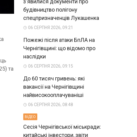
з'явилися документи про
будівництво полігону
спецпризначенців Лукашенка
06 СЕРПНЯ 2026, 09:21
ка
Пожежі після атаки БпЛА на
Чернігівщині: що відомо про
наслідки
ець
06 СЕРПНЯ 2026, 09:15
25) та
До 60 тисяч гривень: які
вакансії на Чернігівщині
найвисокооплачуваніші
06 СЕРПНЯ 2026, 08:48
ВIДЕО
Сесія Чернігівської міськради:
китайські інвестори, звіти