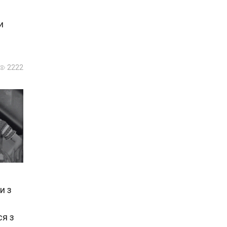
и
2222
и з
ся з