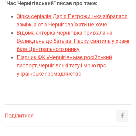
"Час Чернігівський" писав про таке:
Зірка серіалів Дарʼя Петрожицька зібралася
заміж, а от з Чернігова їхати не хоче
Відома акторка-чернігівка приїхала на
Великдень до батьків. Паску святила у храмі
біля Центрального ринку
Піарник ФК «Чернігів» має російський
паспорт, чернігівські тату і мрію про
українське громадянство
Поділитися