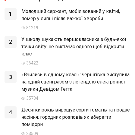
Молодший сержант, мобілізований у квітні,
1
помер у липні після важкої хвороби
81219
У школу шукають першокласника з будь-якої
2
точки світу: не вистачає одного щоб відкрити
клас
36422
«Вчились в одному класі»: чернігівка виступила
3
на одній сцені разом з легендою електронної
музики Девідом Гетта
35734
Десятки років вирощує сорти томатів та продає
4
насіння: городник розповів як вберегти
помідори
23509