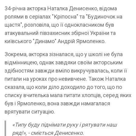
34-річна акторка Наталка Денисенко, відома
ролями в серіалах "Кріпосна" та "Будиночок на
щастя", розповіла, що її однокласником був
атакувальний півзахисник збірної України та
київського "Динамо" Андрій Ярмоленко.
Зокрема, акторка зізналася, що у школі не була
відмінницею, однак завдяки своїм акторським
здібностям завжди вміло викручувалась, коли її
питали на уроках про невивчене. Також Наталка
сказала, що коли діло доходило до того, що по
списку вчителька мала питати хлопців, серед яких
був і Ярмоленко, вона завжди намагалася
врятувати ситуацію.
«Типу буду піднімати руку і рятувати наш
ряд!», - сміється Денисенко.