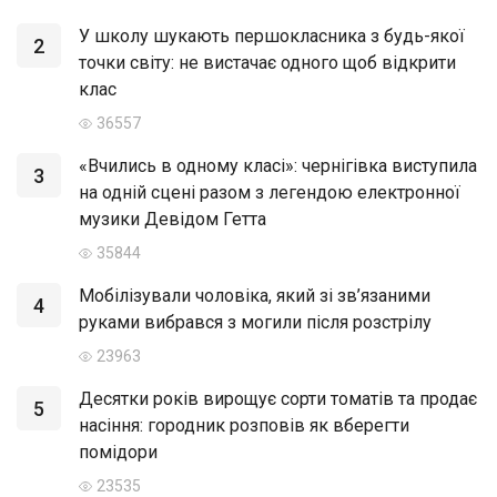
У школу шукають першокласника з будь-якої
2
точки світу: не вистачає одного щоб відкрити
клас
36557
«Вчились в одному класі»: чернігівка виступила
3
на одній сцені разом з легендою електронної
музики Девідом Гетта
35844
Мобілізували чоловіка, який зі зв’язаними
4
руками вибрався з могили після розстрілу
23963
Десятки років вирощує сорти томатів та продає
5
насіння: городник розповів як вберегти
помідори
23535