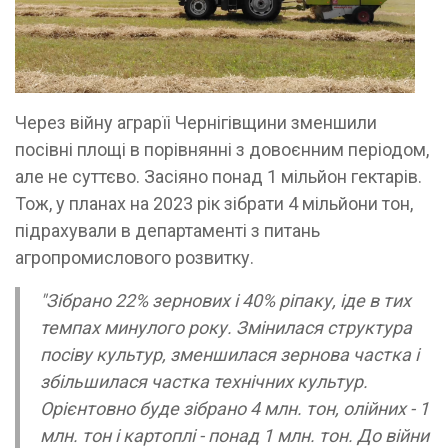
Через війну аграрїі Чернігівщини зменшили
посівні площі в порівнянні з довоєнним періодом,
але не суттєво. Засіяно понад 1 мільйон гектарів.
Тож, у планах на 2023 рік зібрати 4 мільйони тон,
підрахували в департаменті з питань
агропромислового розвитку.
"Зібрано 22% зернових і 40% ріпаку, іде в тих
темпах минулого року. Змінилася структура
посіву культур, зменшилася зернова частка і
збільшилася частка технічних культур.
Орієнтовно буде зібрано 4 млн. тон, олійних - 1
млн. тон і картоплі - понад 1 млн. тон. До війни