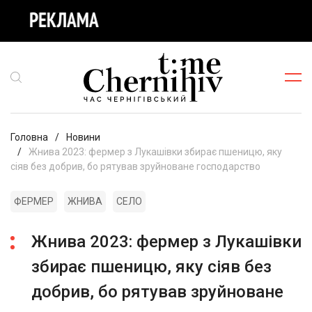
Головна
Новини
Жнива 2023: фермер з Лукашівки збирає пшеницю, яку
сіяв без добрив, бо рятував зруйноване господарство
ФЕРМЕР
ЖНИВА
СЕЛО
Жнива 2023: фермер з Лукашівки
збирає пшеницю, яку сіяв без
добрив, бо рятував зруйноване