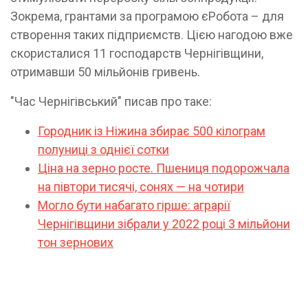
Зокрема, грантами за програмою єРобота – для
створення таких підприємств. Цією нагодою вже
скористалися 11 господарств Чернігівщини,
отримавши 50 мільйонів гривень.
"Час Чернігівський" писав про таке:
Городник із Ніжина збирає 500 кілограм
полуниці з однієї сотки
Ціна на зерно росте. Пшениця подорожчала
на півтори тисячі, сонях — на чотири
Могло бути набагато гірше: аграрії
Чернігівщини зібрали у 2022 році 3 мільйони
тон зернових