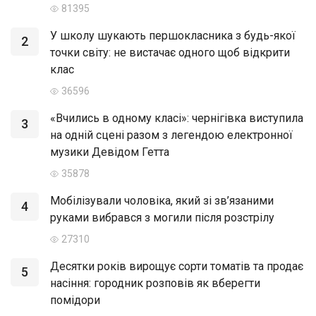
81395
У школу шукають першокласника з будь-якої
2
точки світу: не вистачає одного щоб відкрити
клас
36596
«Вчились в одному класі»: чернігівка виступила
3
на одній сцені разом з легендою електронної
музики Девідом Гетта
35878
Мобілізували чоловіка, який зі зв’язаними
4
руками вибрався з могили після розстрілу
27310
Десятки років вирощує сорти томатів та продає
5
насіння: городник розповів як вберегти
помідори