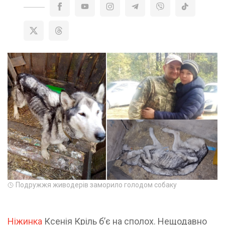
Подружжя живодерів заморило голодом собаку
Ніжинка
Ксенія Кріль бʼє на сполох. Нещодавно