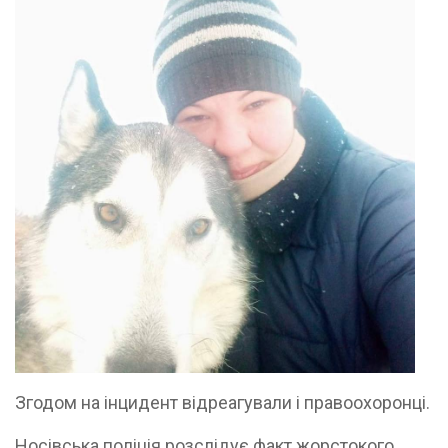
Згодом на інцидент відреагували і правоохоронці.
Носівська поліція розслідує факт жорстокого