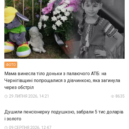
ФОТО
Мама винесла тіло доньки з палаючого АТБ: на
Чернігівщині попрощалися з дівчинкою, яка загинула
через обстріл
29 ЛИПНЯ 2026, 14:21
8635
Душили пенсіонерку подушкою, забрали 5 тис доларів
і золото
09 СЕРПНЯ 2026, 12:47