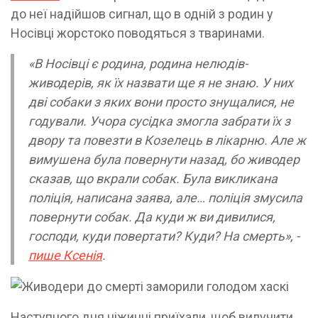
до неї надійшов сигнал, що в одній з родин у
Носівці жорстоко поводяться з тваринами.
«В Носівці є родина, родина нелюдів-
живодерів, як їх назвати ще я не знаю. У них
дві собаки з яких вони просто знущалися, не
годували. Учора сусідка змогла забрати їх з
двору та повезти в Козелець в лікарню. Але ж
вимушена була повернути назад, бо живодер
сказав, що вкрали собак. Була викликана
поліція, написана заява, але… поліція змусила
повернути собак. Да куди ж ви дивилися,
господи, куди повертати? Куди? На смерть», -
пише Ксенія
.
Наступного дня ніжинці приїхали, щоб вилучити