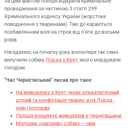
За цим фактом поліція відкрила кримінальне
провадження за частиною 3 статті 299
Кримінального кодексу України (жорстоке
поводження з тваринами). Такі дії караються
позбавленням волі на строк від п’яти до восьми
років.
Нагадаємо, на початку року волонтери так само
вилучили собаку
Лорда з Крут,
якого мордували
голодом.
"Час Чернігівський" писав про таке:
На живодерку з Крут чекає кількатисячний
штраф та конфіскація тварин, а на Лорда -
нові господарі
Поліція розшукує живодерів з Чернігівщини
Молодик «накурив» собаку – чим