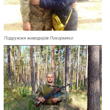
Подружжя живодерів Покормяко