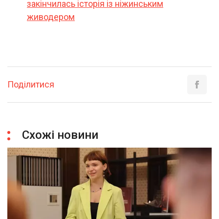
закінчилась історія із ніжинським
живодером
Поділитися
Схожі новини