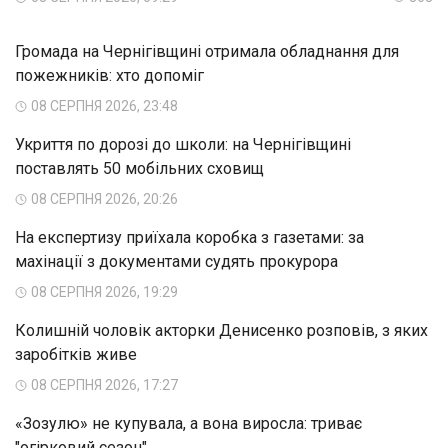
Громада на Чернігівщині отримала обладнання для
пожежників: хто допоміг
08 СЕРПНЯ 2026, 23:48
Укриття по дорозі до школи: на Чернігівщині
поставлять 50 мобільних сховищ
08 СЕРПНЯ 2026, 20:26
На експертизу приїхала коробка з газетами: за
махінації з документами судять прокурора
08 СЕРПНЯ 2026, 19:29
Колишній чоловік акторки Денисенко розповів, з яких
заробітків живе
08 СЕРПНЯ 2026, 17:27
«Зозулю» не купувала, а вона виросла: триває
"огірковий сезон"