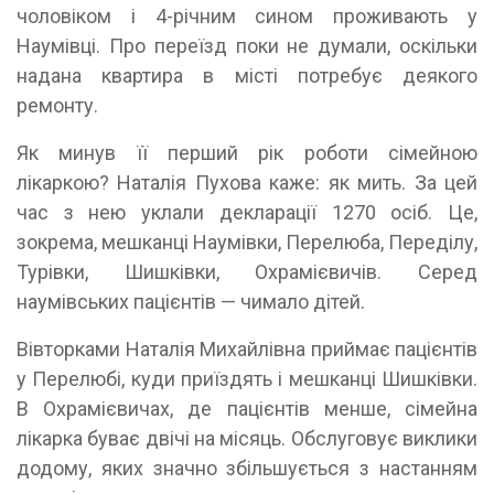
чоловіком і 4-річним сином проживають у
Наумівці. Про переїзд поки не думали, оскільки
надана квартира в місті потребує деякого
ремонту.
Як минув її перший рік роботи сімейною
лікаркою? Наталія Пухова каже: як мить. За цей
час з нею уклали декларації 1270 осіб. Це,
зокрема, мешканці Наумівки, Перелюба, Переділу,
Турівки, Шишківки, Охрамієвичів. Серед
наумівських пацієнтів — чимало дітей.
Вівторками Наталія Михайлівна приймає пацієнтів
у Перелюбі, куди приїздять і мешканці Шишківки.
В Охрамієвичах, де пацієнтів менше, сімейна
лікарка буває двічі на місяць. Обслуговує виклики
додому, яких значно збільшується з настанням