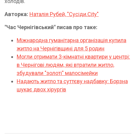
холодів.
Авторка:
Наталія Рубей, "Сусіди.City"
"Час Чернігівський" писав про таке:
Міжнародна гуманітарна організація купила
житло на Чернігівщині для 5 родин
Могли отримати 3-кімнатні квартири у центрі:
в Чернігові людям, які втратили житло,
збудували "золоті" малосімейки
Надають житло та суттєву надбавку: Борзна
шукає двох хірургів