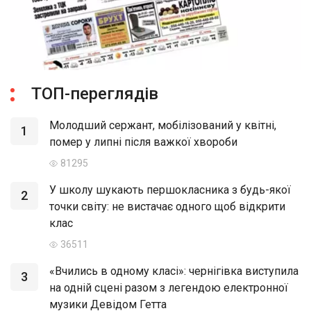
ТОП-переглядів
Молодший сержант, мобілізований у квітні,
1
помер у липні після важкої хвороби
81295
У школу шукають першокласника з будь-якої
2
точки світу: не вистачає одного щоб відкрити
клас
36511
«Вчились в одному класі»: чернігівка виступила
3
на одній сцені разом з легендою електронної
музики Девідом Гетта