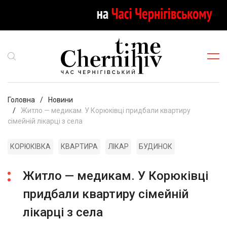
Головна
Новини
Житло — медикам. У Корюківці придбали квартиру
сімейній лікарці з села
КОРЮКІВКА
КВАРТИРА
ЛІКАР
БУДИНОК
Житло — медикам. У Корюківці
придбали квартиру сімейній
лікарці з села