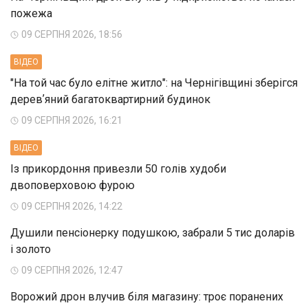
пожежа
09 СЕРПНЯ 2026, 18:56
ВIДЕО
"На той час було елітне житло": на Чернігівщині зберігся
деревʼяний багатоквартирний будинок
09 СЕРПНЯ 2026, 16:21
ВIДЕО
Із прикордоння привезли 50 голів худоби
двоповерховою фурою
09 СЕРПНЯ 2026, 14:22
Душили пенсіонерку подушкою, забрали 5 тис доларів
і золото
09 СЕРПНЯ 2026, 12:47
Ворожий дрон влучив біля магазину: троє поранених