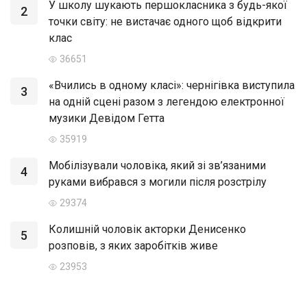
У школу шукають першокласника з будь-якої
2
точки світу: не вистачає одного щоб відкрити
клас
36651
«Вчились в одному класі»: чернігівка виступила
3
на одній сцені разом з легендою електронної
музики Девідом Гетта
35919
Мобілізували чоловіка, який зі зв’язаними
4
руками вибрався з могили після розстрілу
29374
Колишній чоловік акторки Денисенко
5
розповів, з яких заробітків живе
23953