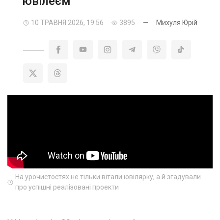
ювілеєм
10 ТРАВНЯ 2026, 19:56
3895
—
Михуля Юрій
На урочистостях не тільки вітали ювілярку, а й згадували
про успішні реалізовані проекти