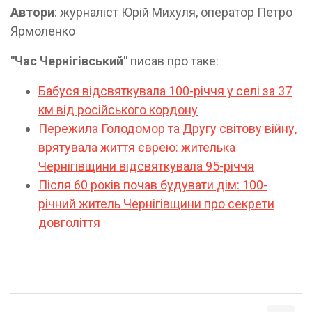
Автори
: журналіст Юрій Михуля, оператор Петро
Ярмоленко
"Час Чернігівський"
писав про таке:
Бабуся відсвяткувала 100-річчя у селі за 37
км від російського кордону
Пережила Голодомор та Другу світову війну,
врятувала життя єврею: жителька
Чернігівщини відсвяткувала 95-річчя
Після 60 років почав будувати дім: 100-
річний житель Чернігівщини про секрети
довголіття