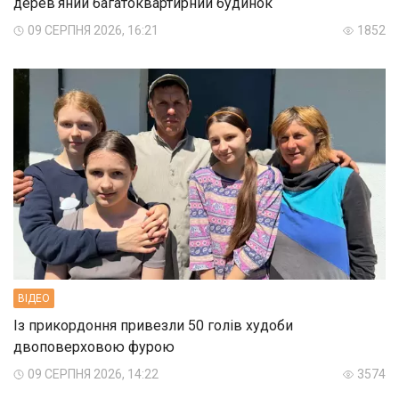
деревʼяний багатоквартирний будинок
09 СЕРПНЯ 2026, 16:21
1852
ВIДЕО
Із прикордоння привезли 50 голів худоби
двоповерховою фурою
09 СЕРПНЯ 2026, 14:22
3574