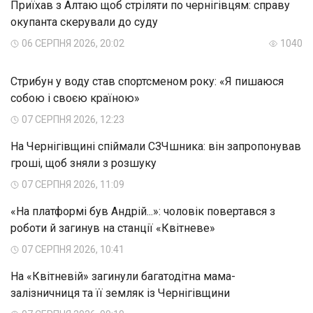
Приїхав з Алтаю щоб стріляти по чернігівцям: справу
окупанта скерували до суду
06 СЕРПНЯ 2026, 20:02
1040
Стрибун у воду став спортсменом року: «Я пишаюся
собою і своєю країною»
07 СЕРПНЯ 2026, 12:23
На Чернігівщині спіймали СЗЧшника: він запропонував
гроші, щоб зняли з розшуку
07 СЕРПНЯ 2026, 11:09
«На платформі був Андрій...»: чоловік повертався з
роботи й загинув на станції «Квітневе»
07 СЕРПНЯ 2026, 10:41
На «Квітневій» загинули багатодітна мама-
залізничниця та її земляк із Чернігівщини