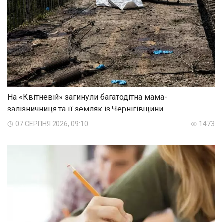
На «Квітневій» загинули багатодітна мама-
залізничниця та її земляк із Чернігівщини
07 СЕРПНЯ 2026, 09:10
1473