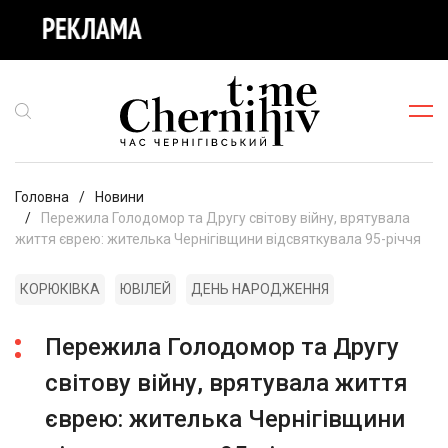
Головна
Новини
Пережила Голодомор та Другу світову війну, врятувала
життя єврею: жителька Чернігівщини відсвяткувала 95-річчя
КОРЮКІВКА
ЮВІЛЕЙ
ДЕНЬ НАРОДЖЕННЯ
Пережила Голодомор та Другу
світову війну, врятувала життя
єврею: жителька Чернігівщини