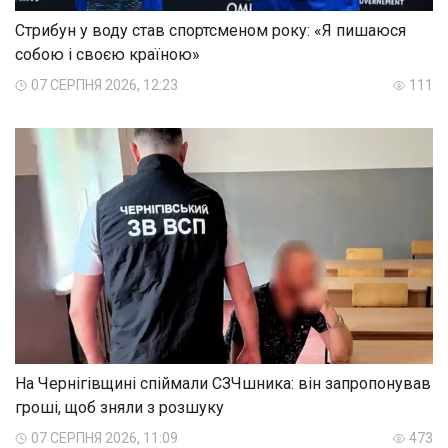
Стрибун у воду став спортсменом року: «Я пишаюся
собою і своєю країною»
07 СЕРПНЯ 2026, 12:23
111
На Чернігівщині спіймали СЗЧшника: він запропонував
гроші, щоб зняли з розшуку
07 СЕРПНЯ 2026, 11:09
473