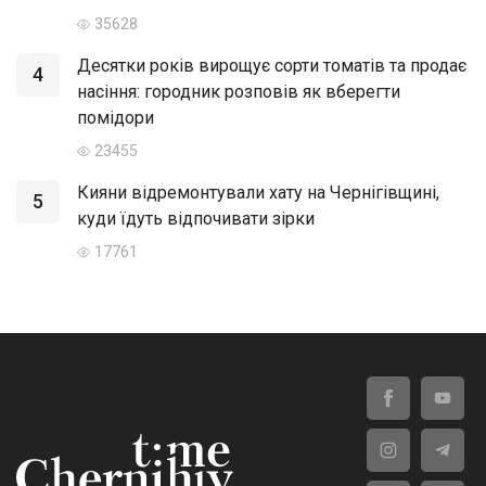
35628
Десятки років вирощує сорти томатів та продає
4
насіння: городник розповів як вберегти
помідори
23455
Кияни відремонтували хату на Чернігівщині,
5
куди їдуть відпочивати зірки
17761