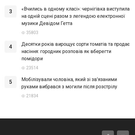
«Вчились в одному класі»: чернігівка виступила
3
на одній сцені разом з легендою електронної
музики Девідом Гетта
35803
Десятки років вирощує сорти томатів та продає
4
насіння: городник розповів як вберегти
помідори
23514
Мобілізували чоловіка, який зі зв’язаними
5
руками вибрався з могили після розстрілу
21834