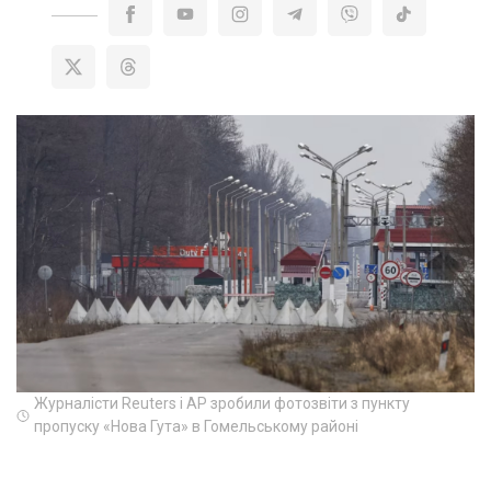
Журналісти Reuters і AP зробили фотозвіти з пункту
пропуску «Нова Гута» в Гомельському районі