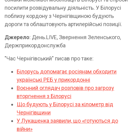
посилити розвідувальну діяльність. У Білорусі
поблизу кордону з Чернігівщиною будують
дороги та облаштовують артилерійські позиції.
Джерело
: День.LIVЕ, Звернення Зеленського,
Держприкордонслужба
"Час Чернігівський" писав про таке:
Білорусь допомагає росіянам обходити
українські РЕБ у прикордонні
Воєнний оглядач розповів про загрозу
вторгнення з Білорусі
Що будують у Білорусі за кілометр від
Чернігівщини
У Лукашенка заявили, що «готуються до
війни»