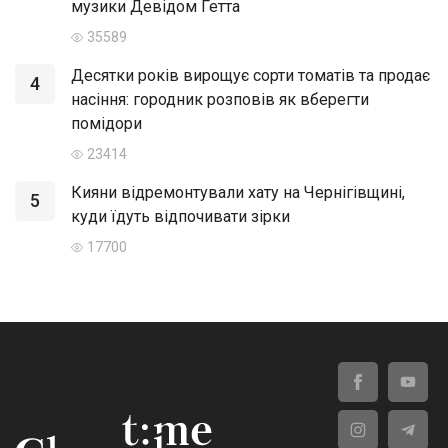
музики Девідом Гетта
35589
Десятки років вирощує сорти томатів та продає
4
насіння: городник розповів як вберегти
помідори
23414
Кияни відремонтували хату на Чернігівщині,
5
куди їдуть відпочивати зірки
17700