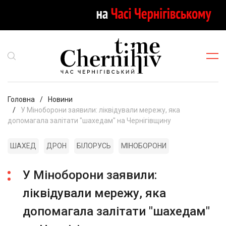
Головна
Новини
У Міноборони заявили: ліквідували мережу, яка
допомагала залітати "шахедам" на Чернігівщину
ШАХЕД
ДРОН
БІЛОРУСЬ
МІНОБОРОНИ
У Міноборони заявили:
ліквідували мережу, яка
допомагала залітати "шахедам"