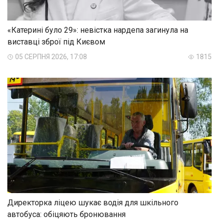
«Катерині було 29»: невістка нардепа загинула на
виставці зброї під Києвом
05 СЕРПНЯ 2026, 17:08
1815
Директорка ліцею шукає водія для шкільного
автобуса: обіцяють бронювання