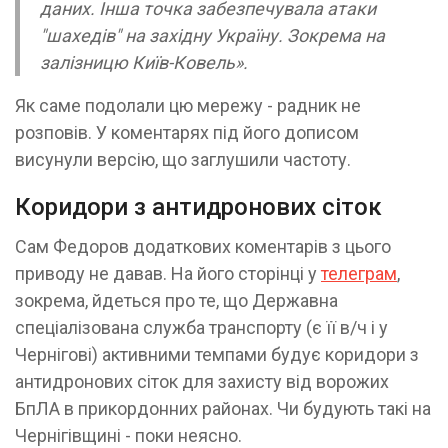
даних. Інша точка забезпечувала атаки
"шахедів" на західну Україну. Зокрема на
залізницю Київ-Ковель».
Як саме подолали цю мережу - радник не
розповів. У коментарях під його дописом
висунули версію, що заглушили частоту.
Коридори з антидронових сіток
Сам Федоров додаткових коментарів з цього
приводу не давав. На його сторінці у
телеграм
,
зокрема, йдеться про те, що Державна
спеціалізована служба транспорту (є її в/ч і у
Чернігові) активними темпами будує коридори з
антидронових сіток для захисту від ворожих
БпЛА в прикордонних районах. Чи будують такі на
Чернігівщині - поки неясно.