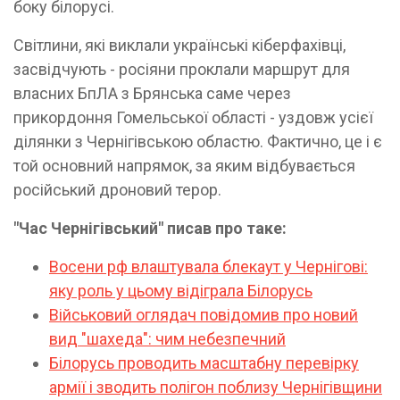
боку білорусі.
Світлини, які виклали українські кіберфахівці,
засвідчують - росіяни проклали маршрут для
власних БпЛА з Брянська саме через
прикордоння Гомельської області - уздовж усієї
ділянки з Чернігівською областю. Фактично, це і є
той основний напрямок, за яким відбувається
російський дроновий терор.
"Час Чернігівський" писав про таке:
Восени рф влаштувала блекаут у Чернігові:
яку роль у цьому відіграла Білорусь
Військовий оглядач повідомив про новий
вид "шахеда": чим небезпечний
Білорусь проводить масштабну перевірку
армії і зводить полігон поблизу Чернігівщини