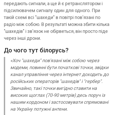
передають сигнали, а ще й є ретранслятором і
підсилювачем сигналу один для одного. При
такій схемі всі "шахеди" в повітрі пов'язані по
радіо між собою. В результаті можна збити кілька
"шахедів" і зв'язок не обірветься, він просто піде
через інші дрони.
До чого тут білорусь?
«Хоч "шахеди" пов'язані між собою через
модеми, повинні бути початкові точки, звідки
канал управління через інтернет доходить до
російських операторів "шахедів" і "гербер".
Звичайно, такі точки вигідно ставити на
високих щоглах (70-90 метрiв) десь поруч із
нашим кордоном і застосовувати спрямовані
на Україну потужні антени.