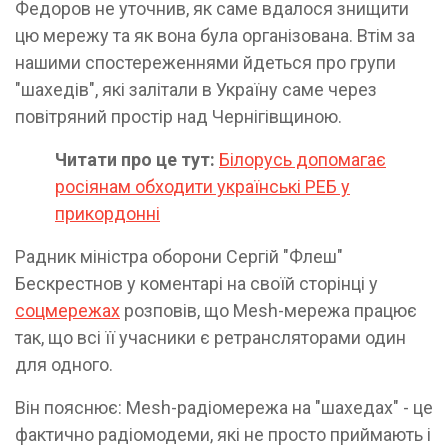
Федоров не уточнив, як саме вдалося знищити
цю мережу та як вона була організована. Втім за
нашими спостереженнями йдеться про групи
"шахедів", які залітали в Україну саме через
повітряний простір над Чернігівщиною.
Читати про це тут:
Білорусь допомагає
росіянам обходити українські РЕБ у
прикордонні
Радник міністра оборони Сергій "Флеш"
Бескрестнов у коментарі на своїй сторінці у
соцмережах
розповів, що Mesh-мережа працює
так, що всі її учасники є ретрансляторами один
для одного.
Він пояснює: Mesh-радіомережа на "шахедах" - це
фактично радіомодеми, які не просто приймають і