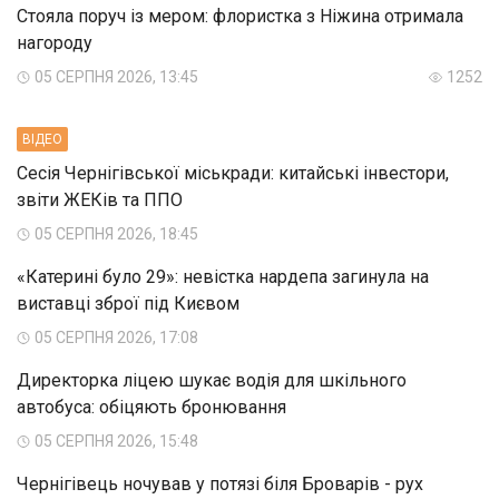
Стояла поруч із мером: флористка з Ніжина отримала
нагороду
05 СЕРПНЯ 2026, 13:45
1252
ВIДЕО
Сесія Чернігівської міськради: китайські інвестори,
звіти ЖЕКів та ППО
05 СЕРПНЯ 2026, 18:45
«Катерині було 29»: невістка нардепа загинула на
виставці зброї під Києвом
05 СЕРПНЯ 2026, 17:08
Директорка ліцею шукає водія для шкільного
автобуса: обіцяють бронювання
05 СЕРПНЯ 2026, 15:48
Чернігівець ночував у потязі біля Броварів - рух