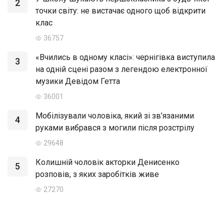
2
точки світу: не вистачає одного щоб відкрити
клас
36757
«Вчились в одному класі»: чернігівка виступила
3
на одній сцені разом з легендою електронної
музики Девідом Гетта
36001
Мобілізували чоловіка, який зі зв’язаними
4
руками вибрався з могили після розстрілу
29648
Колишній чоловік акторки Денисенко
5
розповів, з яких заробітків живе
27270