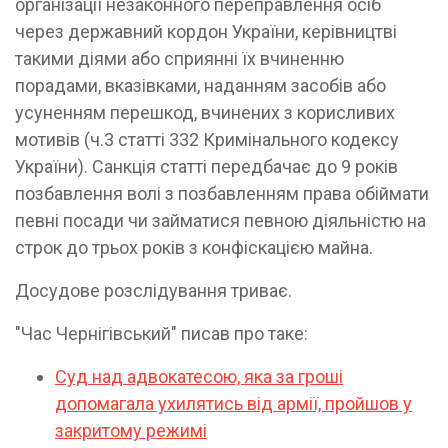
організації незаконного переправлення осіб
через державний кордон України, керівництві
такими діями або сприянні їх вчиненню
порадами, вказівками, наданням засобів або
усуненням перешкод, вчинених з корисливих
мотивів (ч.3 статті 332 Кримінального кодексу
України). Санкція статті передбачає до 9 років
позбавлення волі з позбавленням права обіймати
певні посади чи займатися певною діяльністю на
строк до трьох років з конфіскацією майна.
Досудове розслідування триває.
"Час Чернігівський" писав про таке:
Суд над адвокатесою, яка за гроші
допомагала ухилятись від армії, пройшов у
закритому режимі