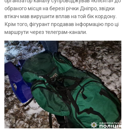
організатор каналу супроводжував «клієнта» до
обраного місця на березі річки Дніпро, звідки
втікач мав вирушити вплав на той бік кордону.
Крім того, фігурант продавав інформацію про ці
маршрути через телеграм-канали.