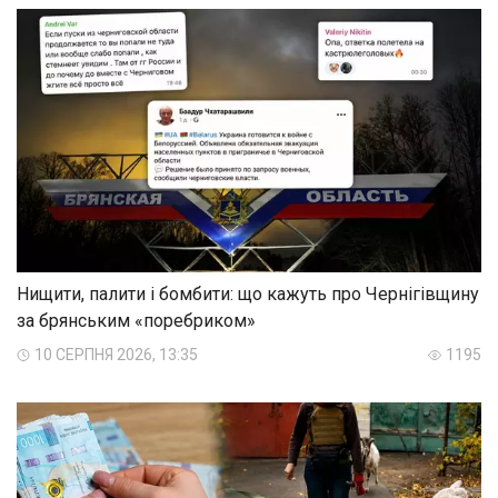
Нищити, палити і бомбити: що кажуть про Чернігівщину
за брянським «поребриком»
10 СЕРПНЯ 2026, 13:35
1195