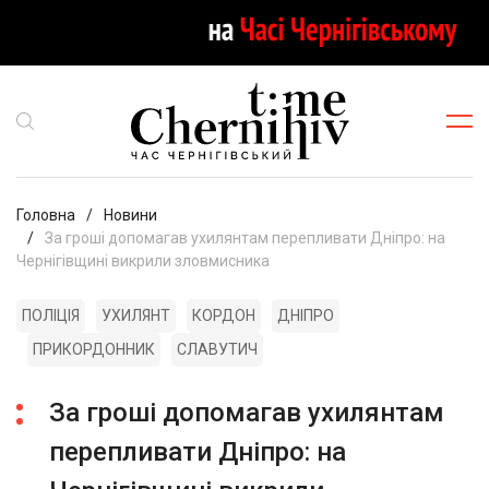
Головна
Новини
За гроші допомагав ухилянтам перепливати Дніпро: на
Чернігівщині викрили зловмисника
ПОЛІЦІЯ
УХИЛЯНТ
КОРДОН
ДНІПРО
ПРИКОРДОННИК
СЛАВУТИЧ
За гроші допомагав ухилянтам
перепливати Дніпро: на