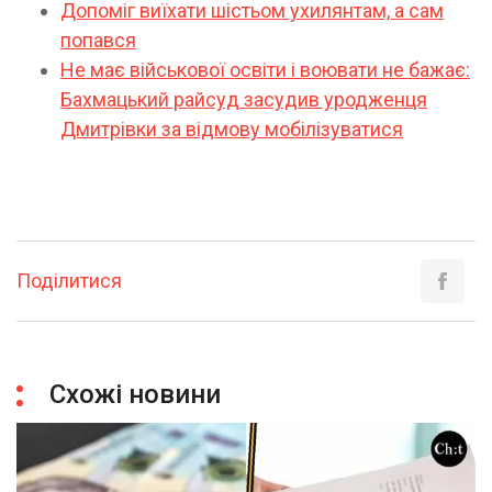
Допоміг виїхати шістьом ухилянтам, а сам
попався
Не має військової освіти і воювати не бажає:
Бахмацький райсуд засудив уродженця
Дмитрівки за відмову мобілізуватися
Поділитися
Схожі новини