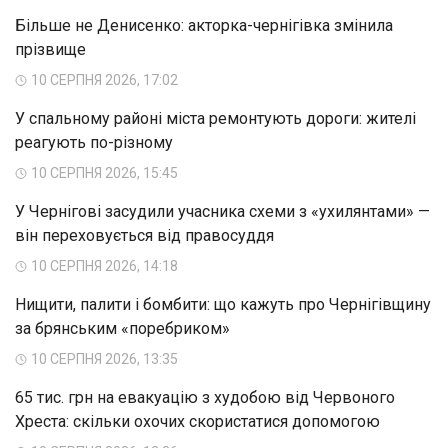
Більше не Денисенко: акторка-чернігівка змінила
прізвище
10 СЕРПНЯ 2026, 17:02
У спальному районі міста ремонтують дороги: жителі
реагують по-різному
10 СЕРПНЯ 2026, 15:45
У Чернігові засудили учасника схеми з «ухилянтами» —
він переховується від правосуддя
10 СЕРПНЯ 2026, 14:18
Нищити, палити і бомбити: що кажуть про Чернігівщину
за брянським «поребриком»
10 СЕРПНЯ 2026, 13:35
65 тис. грн на евакуацію з худобою від Червоного
Хреста: скільки охочих скористатися допомогою