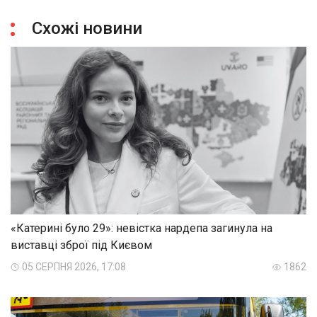
Схожі новини
«Катерині було 29»: невістка нардепа загинула на
виставці зброї під Києвом
05 СЕРПНЯ 2026, 17:08
1862