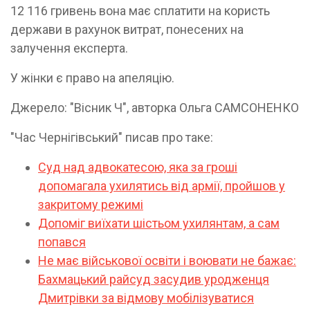
12 116 гривень вона має сплатити на користь
держави в рахунок витрат, понесених на
залучення експерта.
У жінки є право на апеляцію.
Джерело: "Вісник Ч", авторка Ольга САМСОНЕНКО
"Час Чернігівський" писав про таке:
Суд над адвокатесою, яка за гроші
допомагала ухилятись від армії, пройшов у
закритому режимі
Допоміг виїхати шістьом ухилянтам, а сам
попався
Не має військової освіти і воювати не бажає:
Бахмацький райсуд засудив уродженця
Дмитрівки за відмову мобілізуватися