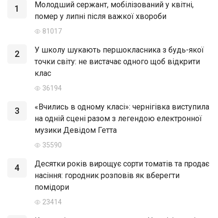
Молодший сержант, мобілізований у квітні,
1
помер у липні після важкої хвороби
81017
У школу шукають першокласника з будь-якої
2
точки світу: не вистачає одного щоб відкрити
клас
36194
«Вчились в одному класі»: чернігівка виступила
3
на одній сцені разом з легендою електронної
музики Девідом Гетта
35590
Десятки років вирощує сорти томатів та продає
4
насіння: городник розповів як вберегти
помідори
23414