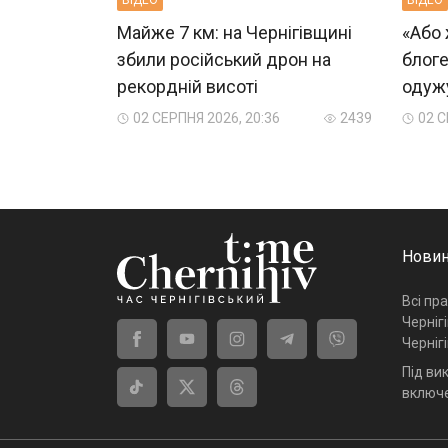
Майже 7 км: на Чернігівщині
«Або 
збили російський дрон на
блоге
рекордній висоті
одужу
02 СЕРПНЯ 2026, 20:36
2439
02 С
Новин
Всі пр
Черніг
Черніг
Під ви
включе