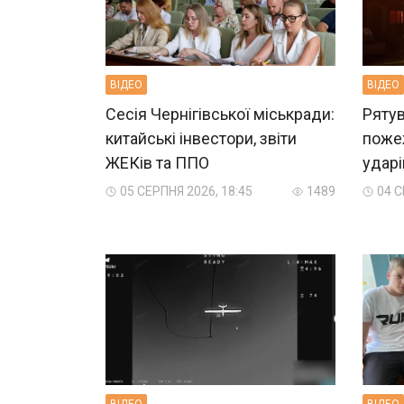
ВIДЕО
ВIДЕО
Сесія Чернігівської міськради:
Рятув
китайські інвестори, звіти
пожеж
ЖЕКів та ППО
ударі
05 СЕРПНЯ 2026, 18:45
1489
04 С
ВIДЕО
ВIДЕО