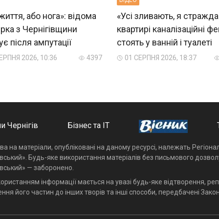
життя, або нога»: відома
«Усі зливають, я стражда
рка з Чернігівщини
квартирі каналізаційні фе
є після ампутації
стоять у ванній і туалеті
ЕРПНЯ 2026, 10:36
4397
01 СЕРПНЯ 2026, 18:37
и Чернігів
Бізнес та ІТ
ава на матеріали, опубліковані на даному ресурсі, належать Регіон
івський». Будь-яке використання матеріалів без письмового дозвол
івський» — заборонено.
користанням інформації мається на увазі будь-яке відтворення, реп
ння його частин до інших творів та інші способи, передбачені Закон