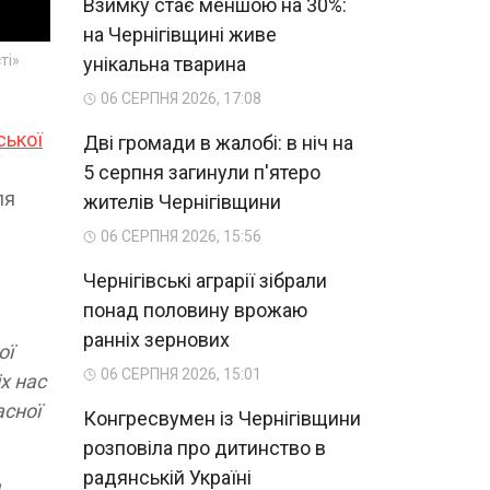
Взимку стає меншою на 30%:
на Чернігівщині живе
ті»
унікальна тварина
06 СЕРПНЯ 2026, 17:08
ської
Дві громади в жалобі: в ніч на
5 серпня загинули п'ятеро
ля
жителів Чернігівщини
06 СЕРПНЯ 2026, 15:56
Чернігівські аграрії зібрали
понад половину врожаю
ранніх зернових
ої
06 СЕРПНЯ 2026, 15:01
х нас
асної
Конгресвумен із Чернігівщини
розповіла про дитинство в
радянській Україні