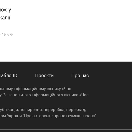
ю»: у
калії
15575
Табло ID
Проєкти
Про нас
альному інформаційному віснику «Час
у Регіонального інформаційного вісника «Час
ублікація, поширення, переробка, переклад,
ом України "Про авторське право і суміжні права".