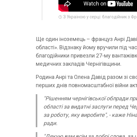
З Україною у серці: благодійник з Ф
Ще один іноземець – француз Анрі Да
області». Відзнаку йому вручили під час
благодійники привезли 27-му вантажівк
медичних закладів Чернігівщини.
Родина Анрі та Олена Давід разом зі с
перших днів повномасштабної війни ак
"Рішенням чернігівської облради п
області за видатні заслуги перед Че
за роботу, яку виробите", - каже Ні
ради.
"Дякую вам всім за добрі слова, за 