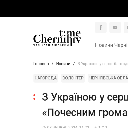
Новини Черні
Головна
Новини
З Україною у серці: благо
НАГОРОДА
ВОЛОНТЕР
ЧЕРНІГІВСЬКА ОБЛ
З Україною у серц
«Почесним громад
08 ЧЕРВНЯ 2024, 11:22
1711