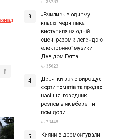
36283
«Вчились в одному
3
 понад
класі»: чернігівка
виступила на одній
сцені разом з легендою
електронної музики
Девідом Гетта
35623
Десятки років вирощує
4
сорти томатів та продає
насіння: городник
розповів як вберегти
помідори
23448
Кияни відремонтували
5