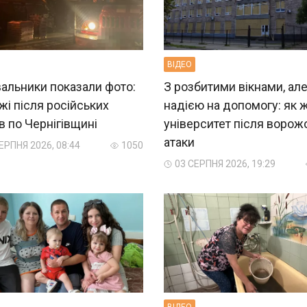
ВIДЕО
альники показали фото:
З розбитими вікнами, але
і після російських
надією на допомогу: як 
в по Чернігівщині
університет після ворож
атаки
ЕРПНЯ 2026, 08:44
1050
03 СЕРПНЯ 2026, 19:29
ВIДЕО