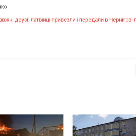
нко
вжні друзі: латвійці привезли і передали в Чернігові