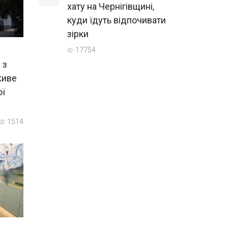
хату на Чернігівщині,
куди їдуть відпочивати
зірки
17754
 з
живе
ої
1514