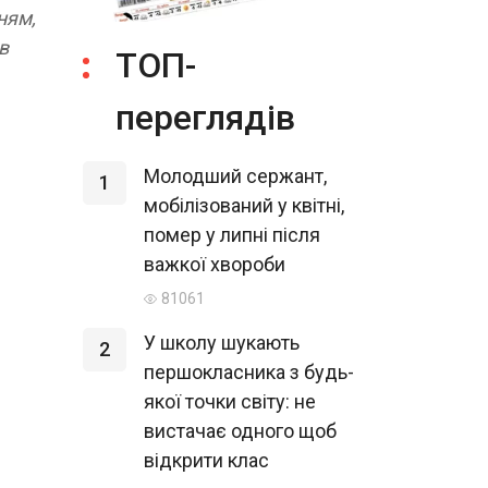
ням,
в
ТОП-
переглядів
Молодший сержант,
1
мобілізований у квітні,
помер у липні після
важкої хвороби
81061
У школу шукають
2
першокласника з будь-
якої точки світу: не
вистачає одного щоб
відкрити клас