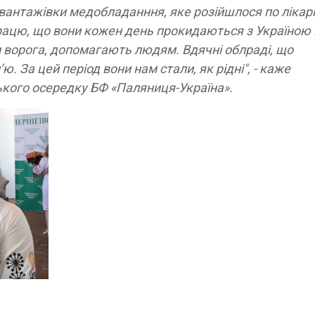
вантажівки медобладанння, яке розійшлося по лікар
рацю, що вони кожен день прокидаються з Україною 
ти ворога, допомагають людям. Вдячні облраді, що
ю. За цей період вони нам стали, як рідні", - каже
ького осередку БФ «Паляниця-Україна».