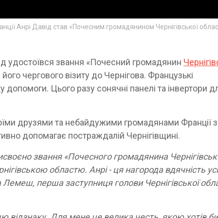
ранції Анрі Давід став «Почесним громадянином Чернігівської облас
від удостоївся звання «Почесний громадянин
Чернігів
 його чергового візиту до Чернігова. Французькі
у допомоги. Цього разу сонячні панелі та інвертори д
воїми друзями та небайдужими громадянами Франції з
тивно допомагає постраждалій Чернігівщині.
рисвоєно звання «Почесного громадянина Чернігівськ
рнігівською областю. Анрі - ця нагорода вдячність усі
на Лемеш, перша заступниця голови Чернігівської обл
цю відзнаку. Для мене це велика честь, якою хотів би