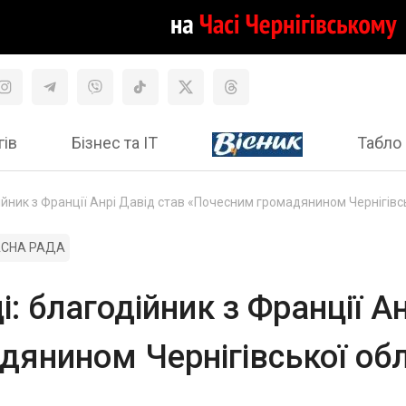
гів
Бізнес та ІТ
Табло 
дійник з Франції Анрі Давід став «Почесним громадянином Чернігівс
АСНА РАДА
і: благодійник з Франції А
янином Чернігівської обл