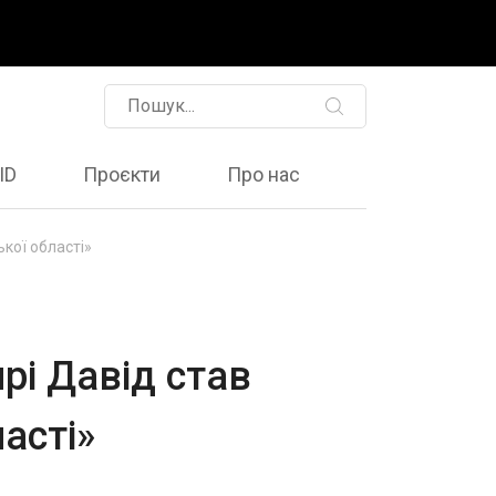
ID
Проєкти
Про нас
ької області»
нрі Давід став
асті»