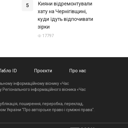
Кияни відремонтували
5
хату на Чернігівщині,
куди їдуть відпочивати
зірки
17797
Табло ID
Проєкти
Про нас
альному інформаційному віснику «Час
у Регіонального інформаційного вісника «Час
ублікація, поширення, переробка, переклад,
ом України "Про авторське право і суміжні права".