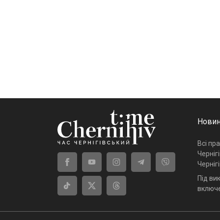
Новин
Всі пр
Черніг
Черніг
Під ви
включе