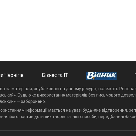
и Чернігів
Бізнес та ІТ
ава на матеріали, опубліковані на даному ресурсі, належать Регіон
івський». Будь-яке використання матеріалів без письмового дозвол
івський» — заборонено.
користанням інформації мається на увазі будь-яке відтворення, реп
ння його частин до інших творів та інші способи, передбачені Закон