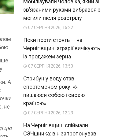
Мобілізували чоловіка, який зі
зв’язаними руками вибрався з
могили після розстрілу
07 СЕРПНЯ 2026, 15:22
олом
Поки порти стоять — на
бою.
Чернігівщині аграрії вичікують
із продажем зерна
лише
07 СЕРПНЯ 2026, 13:50
у.
Стрибун у воду став
ки. А
спортсменом року: «Я
є
пишаюся собою і своєю
бочки
країною»
, не
07 СЕРПНЯ 2026, 12:23
На Чернігівщині спіймали
ді цю
СЗЧшника: він запропонував
ують