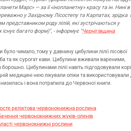
ланети Марс» — за її «інопланетну» красу та ін. Нині в
переважно у Західному Лісостепу та Карпатах, зрідка 
иним представником роду лілій, які зустрічаються у
існує багато форм)", - інформує "
Чернігівщина
и було чимало, тому у давнину цибулини лілії лісової
іба та як сурогат кави. Цибулини вживали вареними,
борошно. Цибулинами лілії навіть підгодовували корі
дній медицині нею лікували опіки та використовували
знизилась і вона потрапила до Червоної книги.
 росте реліктова червонокнижна рослина
бачення червонокнижних жуків-оленів
області червонокнижні рослини