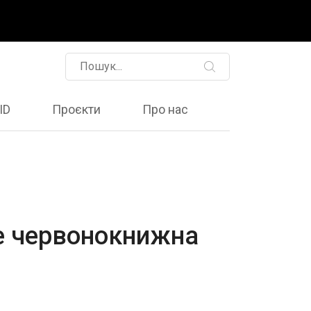
ID
Проєкти
Про нас
сте червонокнижна