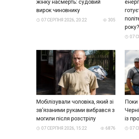
жінку насмерть: судовий
енерг
вирок чиновнику
готує
політ
07 СЕРПНЯ 2026, 20:22
305
року
07 С
Мобілізували чоловіка, який зі
Поки 
зв’язаними руками вибрався з
Черні
могили після розстрілу
із пр
07 СЕРПНЯ 2026, 15:22
6876
07 С