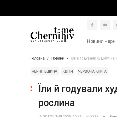
Новини Черні
Головна
Новини
Їли й годували худобу: на
ЧЕРНІГІВЩИНА
КВІТИ
ЧЕРВОНА КНИГА
Їли й годували х
рослина
30 ГРУДНЯ 2025, 10:56
7788
—
Вас