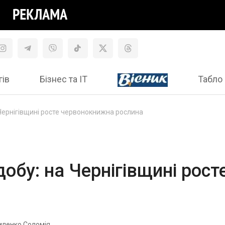
гів
Бізнес та ІТ
Табло 
 Чернігівщині росте червонокнижна рослина
удобу: на Чернігівщині ро
иленко Соломія