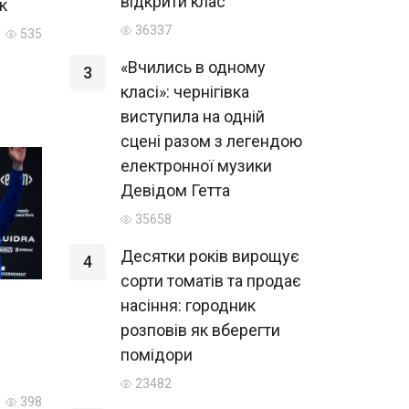
відкрити клас
к
36337
535
«Вчились в одному
3
класі»: чернігівка
виступила на одній
сцені разом з легендою
електронної музики
Девідом Гетта
35658
Десятки років вирощує
4
сорти томатів та продає
насіння: городник
розповів як вберегти
помідори
23482
398