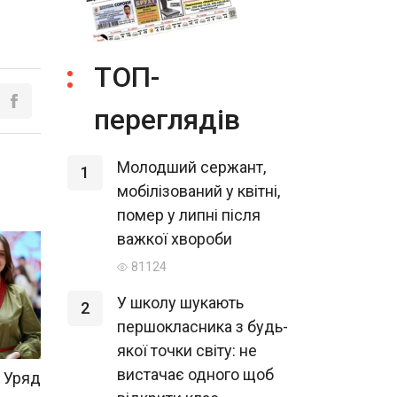
ТОП-
переглядів
Молодший сержант,
1
мобілізований у квітні,
помер у липні після
важкої хвороби
81124
У школу шукають
2
першокласника з будь-
якої точки світу: не
вистачає одного щоб
 Уряд