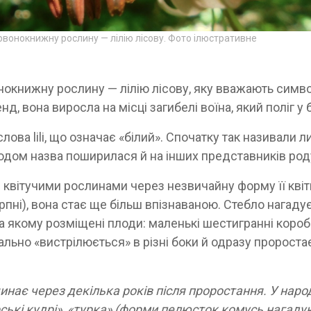
рвонокнижну рослину — лілію лісову. Фото ілюстративне
окнижну рослину — лілію лісову, яку вважають симв
енд, вона виросла на місці загибелі воїна, який поліг у 
слова lili, що означає «білий». Спочатку так називали 
згодом назва поширилася й на інших представників род
 квітучими рослинами через незвичайну форму її квіт
пні), вона стає ще більш впізнаваною. Стебло нагаду
а якому розміщені плоди: маленькі шестигранні коро
ально «вистрілюється» в різні боки й одразу проростає
инає через декілька років після проростання. У наро
ські кудрі», «турка» (форми пелюсток комусь нагад