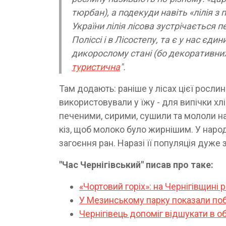
тюрбан), а подекуди навіть «лілія з п
України лілія лісова зустрічається 
Поліссі і в Лісостепу, та є у нас єд
дикорослому стані (бо декоративних 
туристична
".
Там додають: раніше у лісах цієї рослин
використовували у їжу - для випічки хл
печеними, сирими, сушили та мололи на 
кіз, щоб молоко було жирнішим. У наро
загоєння ран. Наразі її популяція дуже 
"Час Чернігівський" писав про таке:
«Чортовий горіх»: на Чернігівщині
У Мезинському парку показали по
Чернігівець допоміг відшукати в 