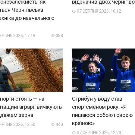
онезалежність: як
відзначив двох чернігіво
ться Чернігівська
07 СЕРПНЯ 2026, 16:12
ехніка до навчального
?
ЕРПНЯ 2026, 17:19
388
порти стоять — на
Стрибун у воду став
гівщині аграрії вичікують
спортсменом року: «Я
одажем зерна
пишаюся собою і своєю
країною»
ЕРПНЯ 2026, 13:50
440
07 СЕРПНЯ 2026, 12:23