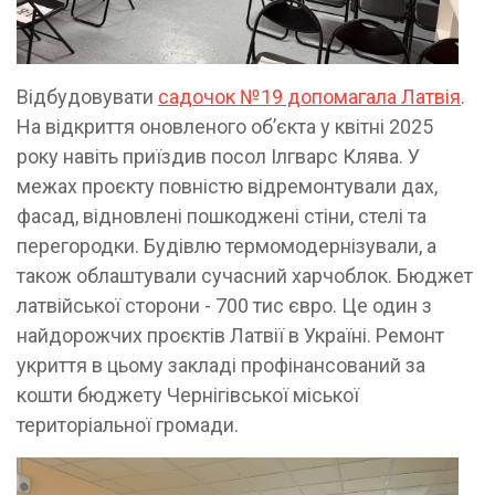
Відбудовувати
садочок №19 допомагала Латвія
.
На відкриття оновленого обʼєкта у квітні 2025
року навіть приїздив посол Ілгварс Клява. У
межах проєкту повністю відремонтували дах,
фасад, відновлені пошкоджені стіни, стелі та
перегородки. Будівлю термомодернізували, а
також облаштували сучасний харчоблок. Бюджет
латвійської сторони - 700 тис євро. Це один з
найдорожчих проєктів Латвії в Україні. Ремонт
укриття в цьому закладі профінансований за
кошти бюджету Чернігівської міської
територіальної громади.