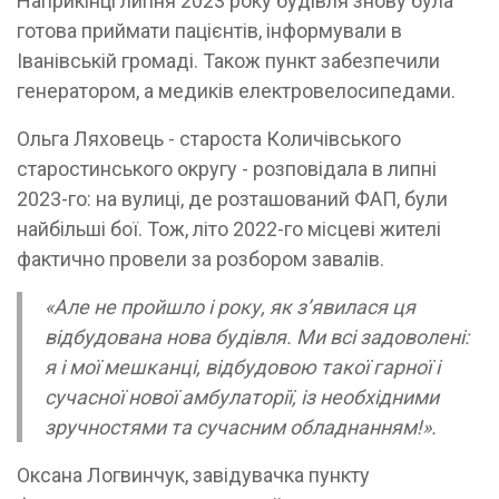
Наприкінці липня 2023 року будівля знову була
готова приймати пацієнтів, інформували в
Іванівській громаді. Також пункт забезпечили
генератором, а медиків електровелосипедами.
Ольга Ляховець - староста Количівського
старостинського округу - розповідала в липні
2023-го: на вулиці, де розташований ФАП, були
найбільші бої. Тож, літо 2022-го місцеві жителі
фактично провели за розбором завалів.
«Але не пройшло і року, як зʼявилася ця
відбудована нова будівля. Ми всі задоволені:
я і мої мешканці, відбудовою такої гарної і
сучасної нової амбулаторії, із необхідними
зручностями та сучасним обладнанням!».
Оксана Логвинчук, завідувачка пункту