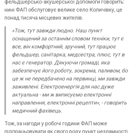
фельдшерсько-акушерської допомоги говорить:
нині ФАП обслуговує велике село Количівку, це
понад тисяча місцевих жителів.
«Тож, тут завжди людно. Наш пункт
оснащений за останнім словом техніки, тут є
все, він комфортний, зручний, тут працює
фельдшер, санітарка, медсестра, плюс, тут в
нас є генератор. Дякуючи громаді, яка
забезпечує його роботу, зокрема, паливом, бо
це ж не передбачено на первинці, ми завжди
заживлені. Електроенергія для нас дуже
актуальна - ми ж виписуємо електронні
направлення, електронні рецепти», - говорить
медичний фахівець.
Тож, за нагоди у робочі години ФАП може
підпрацьовувати як свого роду пункт незламності,