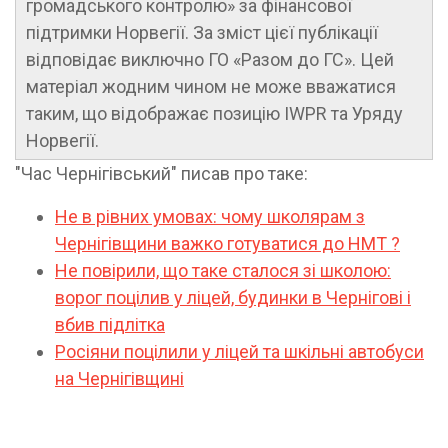
громадського контролю» за фінансової
підтримки Норвегії. За зміст цієї публікації
відповідає виключно ГО «Разом до ГС». Цей
матеріал жодним чином не може вважатися
таким, що відображає позицію IWPR та Уряду
Норвегії.
"Час Чернігівський" писав про таке:
Не в рівних умовах: чому школярам з
Чернігівщини важко готуватися до НМТ ?
Не повірили, що таке сталося зі школою:
ворог поцілив у ліцей, будинки в Чернігові і
вбив підлітка
Росіяни поцілили у ліцей та шкільні автобуси
на Чернігівщині