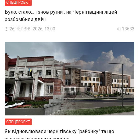
СПЕЦПРОЕКТ
Було, стало… і знов руїни : на Чернігівщині ліцей
розбомбили двічі
26 ЧЕРВНЯ 2026, 13:00
13633
СПЕЦПРОЕКТ
Як відновлювали чернігівську “районку” та що
заважає завершити процес