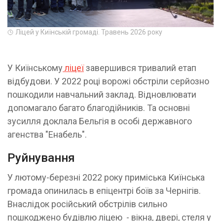
Ліцей у Киїнській громаді. Травень 2026 року
У Киїнському
ліцеї
завершився тривалий етап
відбудови. У 2022 році ворожі обстріли серйозно
пошкодили навчальний заклад. Відновлювати
допомагало багато благодійників. Та основні
зусилля доклала Бельгія в особі державного
агенства "Енабель".
Руйнування
У лютому-березні 2022 року приміська Киїнська
громада опинилась в епіцентрі боїв за Чернігів.
Внаслідок російський обстрілів сильно
пошкоджено будівлю ліцею - вікна, двері, стеля у