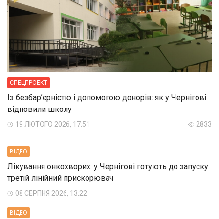
СПЕЦПРОЕКТ
Із безбарʼєрністю і допомогою донорів: як у Чернігові
відновили школу
19 ЛЮТОГО 2026, 17:51
2833
ВIДЕО
Лікування онкохворих: у Чернігові готують до запуску
третій лінійний прискорювач
08 СЕРПНЯ 2026, 13:22
ВIДЕО