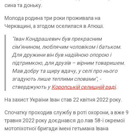
сина та доньку.
Молода родина три роки проживала на
Черкащині, а згодом оселилася в Атюші.
"Іван Кондрашевич був прекрасним
сім’янином, люблячим чоловіком і батьком.
Для дружини він був надійною опорою і
підтримкою, для друзів – вірним товаришем.
Мав добру та щиру вдачу, у селі про нього
згадують лише теплими словами", -
стверджують у
Коропській селищній раді
.
На захист України Іван став 22 квітня 2022 року.
Спочатку проходив службу в роті охорони, а вже 9
травня 2022 року доєднався до лав 58-ї окремої
мотопіхотної бригади імені гетьмана Івана