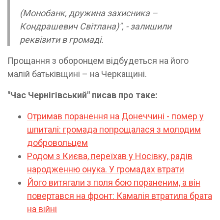
(Монобанк, дружина захисника –
Кондрашевич Світлана)", - залишили
реквізити в громаді.
Прощання з оборонцем відбудеться на його
малій батьківщині – на Черкащині.
"Час Чернігівський" писав про таке:
Отримав поранення на Донеччині - помер у
шпиталі: громада попрощалася з молодим
добровольцем
Родом з Києва, переїхав у Носівку, радів
народженню онука. У громадах втрати
Його витягали з поля бою пораненим, а він
повертався на фронт: Камалія втратила брата
на війні