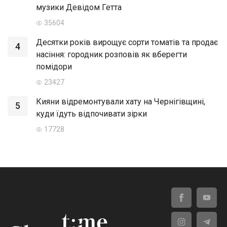
музики Девідом Гетта
35604
Десятки років вирощує сорти томатів та продає
4
насіння: городник розповів як вберегти
помідори
23427
Кияни відремонтували хату на Чернігівщині,
5
куди їдуть відпочивати зірки
17728