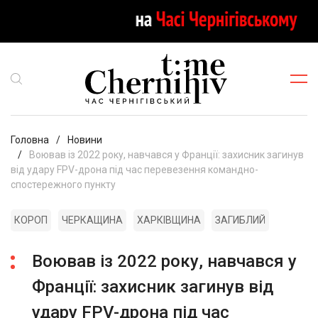
Головна
Новини
Воював із 2022 року, навчався у Франції: захисник загинув
від удару FPV-дрона під час перевезення командно-
спостережного пункту
КОРОП
ЧЕРКАЩИНА
ХАРКІВЩИНА
ЗАГИБЛИЙ
Воював із 2022 року, навчався у
Франції: захисник загинув від
удару FPV-дрона під час