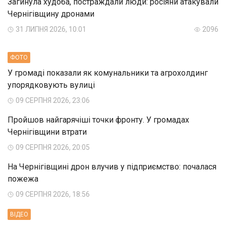
Загинула худоба, постраждали люди: росіяни атакували
Чернігівщину дронами
31 ЛИПНЯ 2026, 10:01
2096
ФОТО
У громаді показали як комунальники та агрохолдинг
упорядковують вулиці
09 СЕРПНЯ 2026, 23:06
Пройшов найгарячіші точки фронту. У громадах
Чернігівщини втрати
09 СЕРПНЯ 2026, 20:05
На Чернігівщині дрон влучив у підприємство: почалася
пожежа
09 СЕРПНЯ 2026, 18:56
ВIДЕО