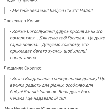
- Ми тебе чекаєм!!! Бабуся і тьотя Надя!!
Олександр Кулик:
- Кожне Богослужіння дідусь просив за нього
помолитися... Дякуємо тобі Господи… Це дуже
гарна новина... Дякуємо кожному, хто
прикладає багато зусиль, щоб хлопці
поверталися…
Людмила Скрипко:
- Вітаю Владислава з поверненням додому! Це
велика радість для рідних, особливо для
бабусі Євдокії Іванівни. Вона дуже його
чекала і це надавало їй сил.
"Час Чернігівський" писав про таке: