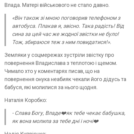
Влада. Матері військового не стало давно.
«Він також зі мною поговорив телефоном з
автобуса. Плакав я, звісно. Така радість! Від
сина за цей час же жодної звістки не було!
Тож, збираюся теж з ним повидатися!».
Земляки у соцмережах зустріли звістку про
повернення Владислава з теплотою і щемом.
Чимало хто у коментарях писав, що на
повернення онука неабияк чекали його дідусь та
бабуся, які молилися за нього щодня.
Наталія Коробко:
- Слава Богу, Владе❤️як тебе чекає бабушка,
як вона молила за тебе дні і ночі❤️
Надія Купрієнко: