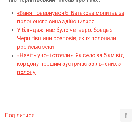
«Ваня повернувся!»: Батькова молитва за
полоненого сина здійснилася
У бліндажі нас було четверо: боєць з
Чернігівщини розповів, як їх полонили
російські зеки
«Навіть уночі стояли». Як село за 5 км від
кордону першим зустрічає звільнених з
полону
Поділитися