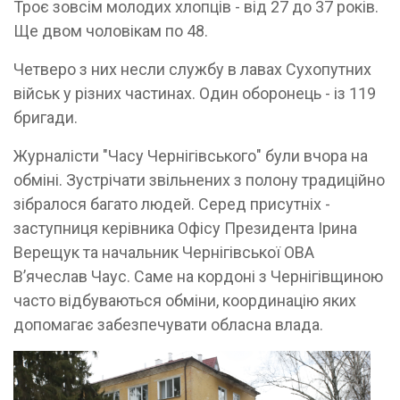
Троє зовсім молодих хлопців - від 27 до 37 років.
Ще двом чоловікам по 48.
Четверо з них несли службу в лавах Сухопутних
військ у різних частинах. Один оборонець - із 119
бригади.
Журналісти "Часу Чернігівського" були вчора на
обміні. Зустрічати звільнених з полону традиційно
зібралося багато людей. Серед присутніх -
заступниця керівника Офісу Президента Ірина
Верещук та начальник Чернігівської ОВА
В’ячеслав Чаус. Саме на кордоні з Чернігівщиною
часто відбуваються обміни, координацію яких
допомагає забезпечувати обласна влада.