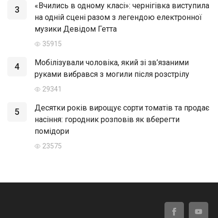
«Вчились в одному класі»: чернігівка виступила
3
на одній сцені разом з легендою електронної
музики Девідом Гетта
35915
Мобілізували чоловіка, який зі зв’язаними
4
руками вибрався з могили після розстрілу
29341
Десятки років вирощує сорти томатів та продає
5
насіння: городник розповів як вберегти
помідори
23575