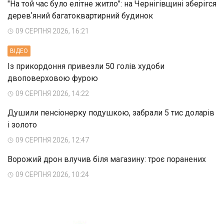
"На той час було елітне житло": на Чернігівщині зберігся
деревʼяний багатоквартирний будинок
09 СЕРПНЯ 2026, 16:21
ВIДЕО
Із прикордоння привезли 50 голів худоби
двоповерховою фурою
09 СЕРПНЯ 2026, 14:22
Душили пенсіонерку подушкою, забрали 5 тис доларів
і золото
09 СЕРПНЯ 2026, 12:47
Ворожий дрон влучив біля магазину: троє поранених
09 СЕРПНЯ 2026, 10:24