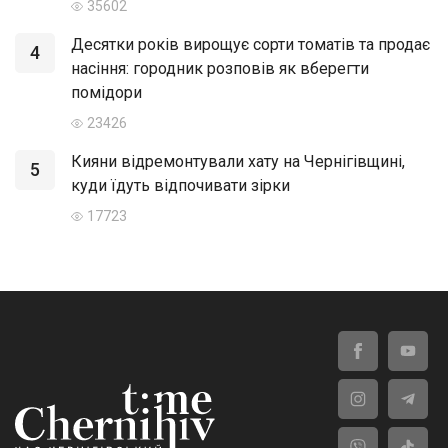
35602
Десятки років вирощує сорти томатів та продає
4
насіння: городник розповів як вберегти
помідори
23426
Кияни відремонтували хату на Чернігівщині,
5
куди їдуть відпочивати зірки
17723