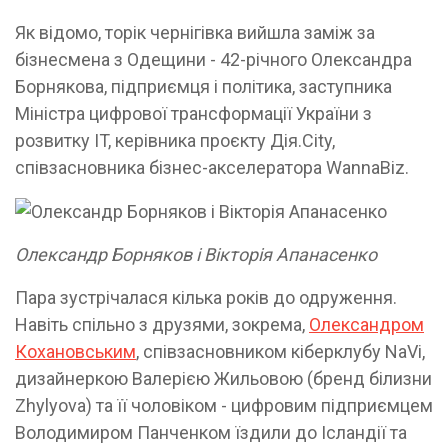
Як відомо, торік чернігівка вийшла заміж за
бізнесмена з Одещини - 42-річного Олександра
Борнякова, підприємця і політика, заступника
Міністра цифрової трансформації України з
розвитку IT, керівника проєкту Дія.City,
співзасновника бізнес-акселератора WannaBiz.
Олександр Борняков і Вікторія Апанасенко
Пара зустрічалася кілька років до одруження.
Навіть спільно з друзями, зокрема,
Олександром
Кохановським
, співзасновником кіберклубу NaVi,
дизайнеркою Валерією Жильовою (бренд білизни
Zhylyova) та її чоловіком - цифровим підприємцем
Володимиром Панченком їздили до Ісландії та