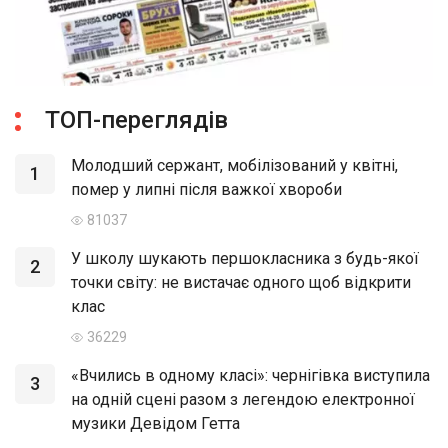
ТОП-переглядів
Молодший сержант, мобілізований у квітні,
1
помер у липні після важкої хвороби
81037
У школу шукають першокласника з будь-якої
2
точки світу: не вистачає одного щоб відкрити
клас
36229
«Вчились в одному класі»: чернігівка виступила
3
на одній сцені разом з легендою електронної
музики Девідом Гетта