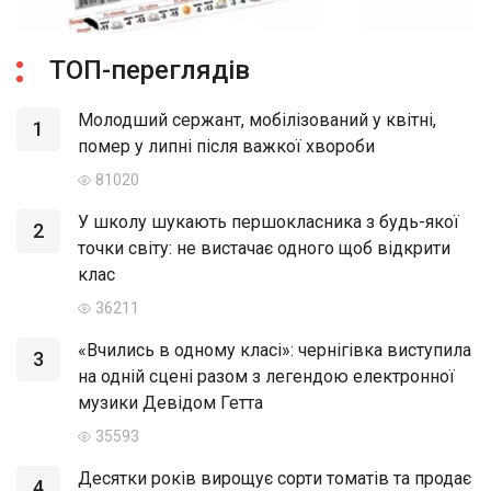
ТОП-переглядів
Молодший сержант, мобілізований у квітні,
1
помер у липні після важкої хвороби
81020
У школу шукають першокласника з будь-якої
2
точки світу: не вистачає одного щоб відкрити
клас
36211
«Вчились в одному класі»: чернігівка виступила
3
на одній сцені разом з легендою електронної
музики Девідом Гетта
35593
Десятки років вирощує сорти томатів та продає
4