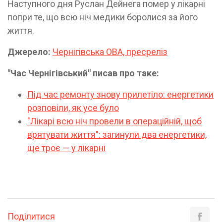
Наступного дня Руслан Дейнега помер у лікарні
попри те, що всю ніч медики боролися за його
життя.
Джерело:
Чернігівська ОВА, пресреліз
"Час Чернігівський" писав про таке:
Під час ремонту знову прилетіло: енергетики
розповіли, як усе було
"Лікарі всю ніч провели в операційній, щоб
врятувати життя": загинули два енергетики,
ще троє — у лікарні
Поділитися