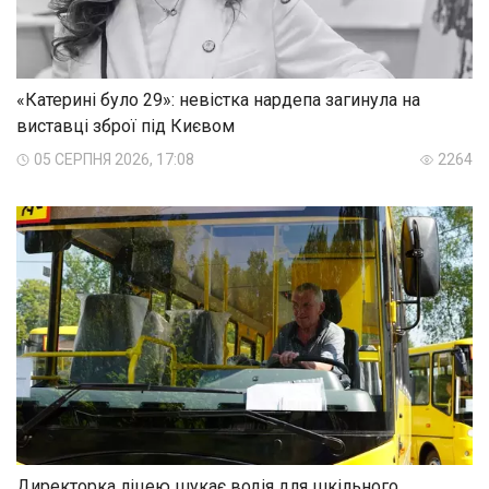
«Катерині було 29»: невістка нардепа загинула на
виставці зброї під Києвом
05 СЕРПНЯ 2026, 17:08
2264
Директорка ліцею шукає водія для шкільного