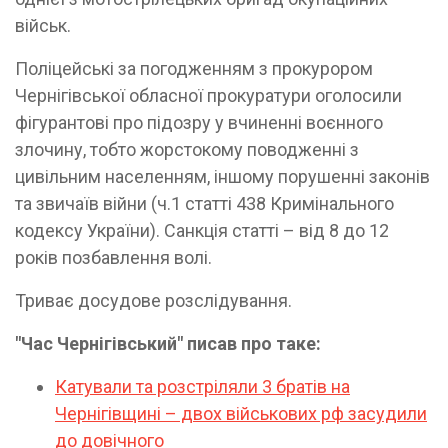
військ.
Поліцейські за погодженням з прокурором
Чернігівської обласної прокуратури оголосили
фігурантові про підозру у вчиненні воєнного
злочину, тобто жорстокому поводженні з
цивільним населенням, іншому порушенні законів
та звичаїв війни (ч.1 статті 438 Кримінального
кодексу України). Санкція статті – від 8 до 12
років позбавлення волі.
Триває досудове розслідування.
"Час Чернігівський" писав про таке:
Катували та розстріляли 3 братів на
Чернігівщині – двох військових рф засудили
до довічного