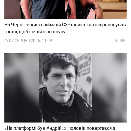
На Чернігівщині спіймали СЗЧшника: він запропонував
гроші, щоб зняли з розшуку
07 СЕРПНЯ 2026, 11:09
696
«На платформі був Андрій...»: чоловік повертався з