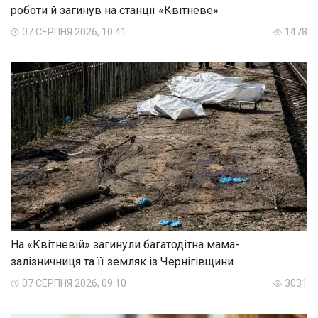
роботи й загинув на станції «Квітневе»
07 СЕРПНЯ 2026, 10:41
1478
На «Квітневій» загинули багатодітна мама-
залізничниця та її земляк із Чернігівщини
07 СЕРПНЯ 2026, 09:10
3031