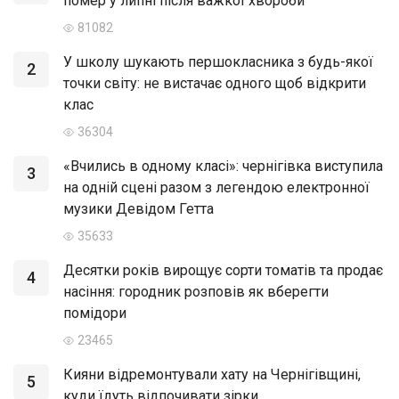
помер у липні після важкої хвороби
81082
У школу шукають першокласника з будь-якої
2
точки світу: не вистачає одного щоб відкрити
клас
36304
«Вчились в одному класі»: чернігівка виступила
3
на одній сцені разом з легендою електронної
музики Девідом Гетта
35633
Десятки років вирощує сорти томатів та продає
4
насіння: городник розповів як вберегти
помідори
23465
Кияни відремонтували хату на Чернігівщині,
5
куди їдуть відпочивати зірки