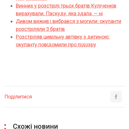
Винних у розстрілі трьох братів Куліченків
вирахували. Паскуду, яка здала, — ні
Дивом вижив і вибрався з могили: окупанти
розстріляли 3 братів
Розстріляв цивільну автівку з дитиною:
окупанту повідомили про підозру
Поділитися
Схожі новини