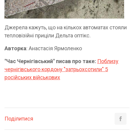
Джерела кажуть, що на кількох автоматах стояли
тепловізійні приціли Дельта оптікс.
Авторка
: Анастасія Ярмоленко
"Час Чернігівський" писав про таке:
Поблизу
чернігівського кордону "затрьохсотили" 5
російських військових
Поділитися