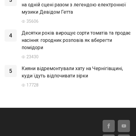
на одній сцені разом з легендою електронної
музики Девідом Гетта
35606
Десятки років вирощує сорти томатів та продає
4
насіння: городник розповів як вберегти
помідори
23430
Кияни відремонтували хату на Чернігівщині,
5
куди їдуть відпочивати зірки
17728