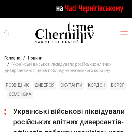
Головна
Новини
Українські військові ліквідували російських елітних
диверсантів-офіцерів поблизу чернігівського кордону
РОЗВІДНИК
ДИВЕРСІЯ
ОКУПАНТИ
КОРДОН
ВОРОГ
СЕМЕНІВКА
Українські військові ліквідували
російських елітних диверсантів-