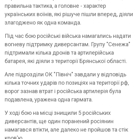
правильна тактика, а головне - характер
українських воїнів, які рішуче пішли вперед, діяли
злагоджено як одна команда.
Під час бою російські війська намагались надати
вогневу підтримку диверсантам. Групу "Сенежа"
підтримали кілька дронів та артилерійська
батарея, які діяли з території Брянської області.
Але підрозділи ОК "Північ" завдали у відповідь
кілька точних ударів по позиціях на території рф,
ворог зазнав втрат і російська артилерія була
подавлена, уражена одна гармата.
У ході бою на місці знищили 5 російських
диверсантів, ще один поранений росіянин
намагався втікти, але далеко не пройшов та стік
кров'ю.