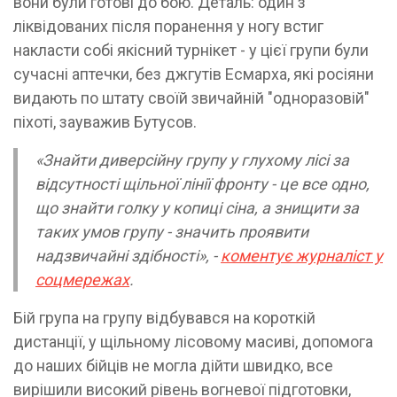
вони були готові до бою. Деталь: один з
ліквідованих після поранення у ногу встиг
накласти собі якісний турнікет - у цієї групи були
сучасні аптечки, без джгутів Есмарха, які росіяни
видають по штату своїй звичайній "одноразовій"
піхоті, зауважив Бутусов.
«Знайти диверсійну групу у глухому лісі за
відсутності щільної лінії фронту - це все одно,
що знайти голку у копиці сіна, а знищити за
таких умов групу - значить проявити
надзвичайні здібності», -
коментує журналіст у
соцмережах
.
Бій група на групу відбувався на короткій
дистанції, у щільному лісовому масиві, допомога
до наших бійців не могла дійти швидко, все
вирішили високий рівень вогневої підготовки,