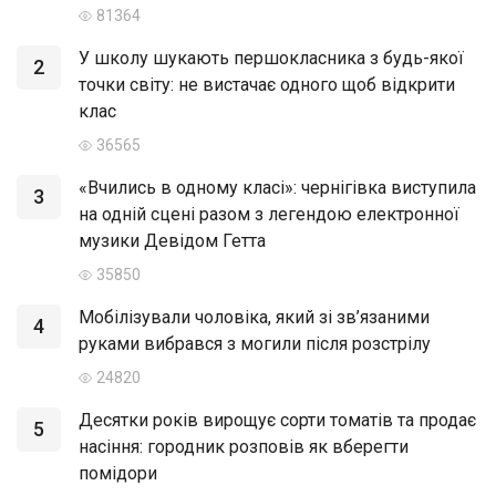
81364
У школу шукають першокласника з будь-якої
2
точки світу: не вистачає одного щоб відкрити
клас
36565
«Вчились в одному класі»: чернігівка виступила
3
на одній сцені разом з легендою електронної
музики Девідом Гетта
35850
Мобілізували чоловіка, який зі зв’язаними
4
руками вибрався з могили після розстрілу
24820
Десятки років вирощує сорти томатів та продає
5
насіння: городник розповів як вберегти
помідори