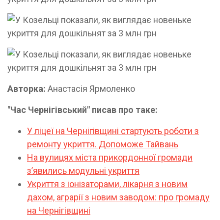
Авторка:
Анастасія Ярмоленко
"Час Чернігівський" писав про таке:
У ліцеї на Чернігівщині стартують роботи з
ремонту укриття. Допоможе Тайвань
На вулицях міста прикордонної громади
з’явились модульні укриття
Укриття з іонізаторами, лікарня з новим
дахом, аграрії з новим заводом: про громаду
на Чернігівщині