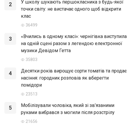
У школу шукають першокласника з будь-якої
2
точки світу: не вистачає одного щоб відкрити
клас
36499
«Вчились в одному класі»: чернігівка виступила
3
на одній сцені разом з легендою електронної
музики Девідом Гетта
35803
Десятки років вирощує сорти томатів та продає
4
насіння: городник розповів як вберегти
помідори
23513
Мобілізували чоловіка, який зі зв’язаними
5
руками вибрався з могили після розстрілу
21656