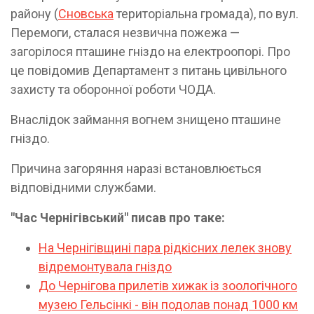
району (
Сновська
територіальна громада), по вул.
Перемоги, сталася незвична пожежа —
загорілося пташине гніздо на електроопорі. Про
це повідомив Департамент з питань цивільного
захисту та оборонної роботи ЧОДА.
Внаслідок займання вогнем знищено пташине
гніздо.
Причина загоряння наразі встановлюється
відповідними службами.
"Час Чернігівський" писав про таке:
На Чернігівщині пара рідкісних лелек знову
відремонтувала гніздо
До Чернігова прилетів хижак із зоологічного
музею Гельсінкі - він подолав понад 1000 км