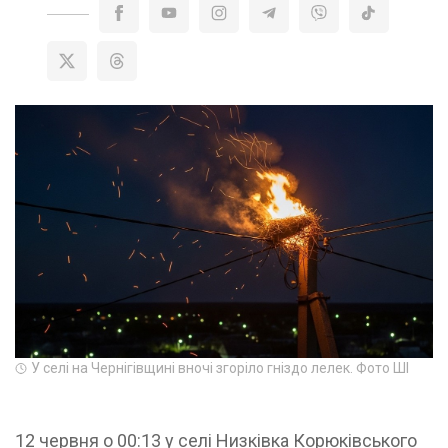
У селі на Чернігівщині вночі згоріло гніздо лелек. Фото ШІ
12 червня о 00:13 у селі Низківка Корюківського