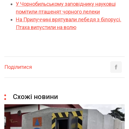
У Чорнобильському заповіднику науковці
помітили пташенят чорного лелеки
На Прилуччині врятували лебедя з білорусі.
Птаха випустили на волю
Поділитися
Схожі новини