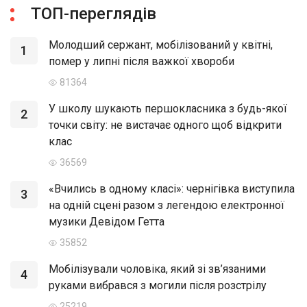
ТОП-переглядів
Молодший сержант, мобілізований у квітні,
1
помер у липні після важкої хвороби
81364
У школу шукають першокласника з будь-якої
2
точки світу: не вистачає одного щоб відкрити
клас
36569
«Вчились в одному класі»: чернігівка виступила
3
на одній сцені разом з легендою електронної
музики Девідом Гетта
35852
Мобілізували чоловіка, який зі зв’язаними
4
руками вибрався з могили після розстрілу
25219