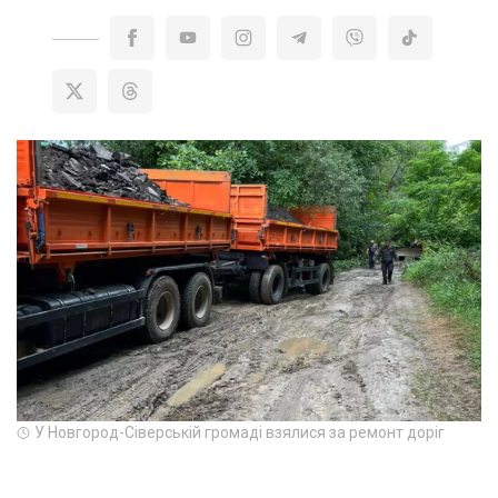
У Новгород-Сіверській громаді взялися за ремонт доріг