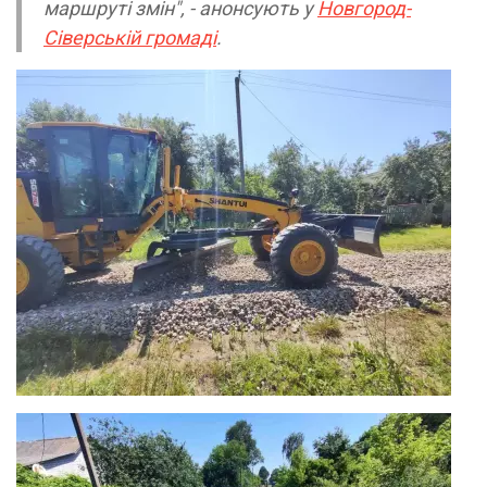
маршруті змін", - анонсують у
Новгород-
Сіверській громаді
.