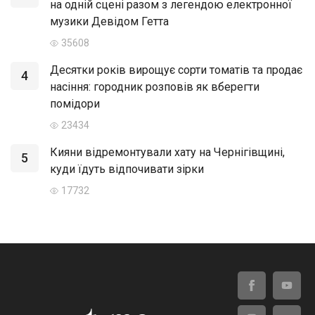
на одній сцені разом з легендою електронної
музики Девідом Гетта
35608
Десятки років вирощує сорти томатів та продає
4
насіння: городник розповів як вберегти
помідори
23434
Кияни відремонтували хату на Чернігівщині,
5
куди їдуть відпочивати зірки
17732