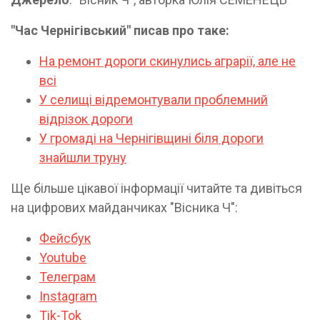
"Час Чернігівський" писав про таке:
На ремонт дороги скинулись аграрії, але не
всі
У селищі відремонтували проблемний
відрізок дороги
У громаді на Чернігівщині біля дороги
знайшли труну
Ще більше цікавої інформації читайте та дивіться
на цифрових майданчиках "Вісника Ч":
Фейсбук
Youtube
Телеграм
Instagram
Tik-Tok