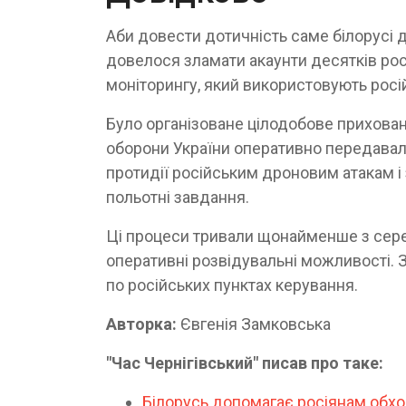
Аби довести дотичність саме білорусі 
довелося зламати акаунти десятків рос
моніторингу, який використовують росі
Було організоване цілодобове прихован
оборони України оперативно передава
протидії російським дроновим атакам і
польотні завдання.
Ці процеси тривали щонайменше з серед
оперативні розвідувальні можливості. З
по російських пунктах керування.
Авторка:
Євгенія Замковська
"Час Чернігівський" писав про таке:
Білорусь допомагає росіянам обхо