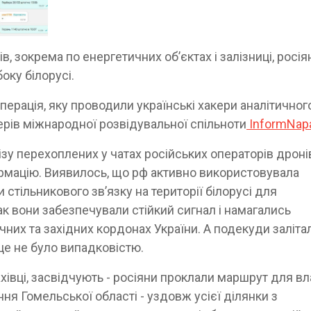
, зокрема по енергетичних обʼєктах і залізниці, росія
оку білорусі.
перація, яку проводили українські хакери аналітичног
ерів міжнародної розвідувальної спільноти
InformNap
ізу перехоплених у чатах російських операторів дроні
ормацію. Виявилось, що рф активно використовувала
 стільникового зв’язку на території білорусі для
ак вони забезпечували стійкий сигнал і намагались
ічних та західних кордонах України. А подекуди заліта
і це не було випадковістю.
фахівці, засвідчують - росіяни проклали маршрут для в
я Гомельської області - уздовж усієї ділянки з