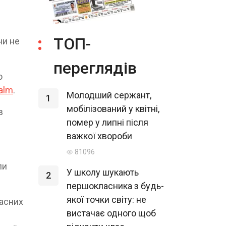
ТОП-
ни не
переглядів
о
alm
.
Молодший сержант,
1
мобілізований у квітні,
в
помер у липні після
важкої хвороби
81096
ли
У школу шукають
2
першокласника з будь-
якої точки світу: не
ласних
вистачає одного щоб