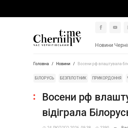
Новини Черні
Головна
Новини
Восени рф влаштувала блек
БІЛОРУСЬ
БЕЗПІЛОТНИК
ПРИКОРДОННЯ
Восени рф влашту
відіграла Білорус
24 ЛЮТОГО 2026, 09:38
2390
—
Вас