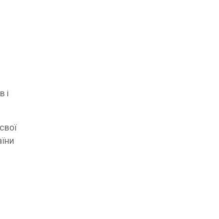
в і
свої
аїни