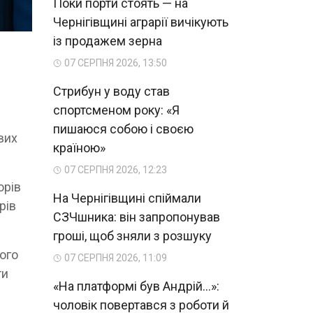
Поки порти стоять — на
Чернігівщині аграрії вичікують
із продажем зерна
07 СЕРПНЯ 2026, 13:50
Стрибун у воду став
спортсменом року: «Я
пишаюся собою і своєю
вих
країною»
07 СЕРПНЯ 2026, 12:23
орів
На Чернігівщині спіймали
рів
СЗЧшника: він запропонував
гроші, щоб зняли з розшуку
ого
07 СЕРПНЯ 2026, 11:09
ти
«На платформі був Андрій...»:
чоловік повертався з роботи й