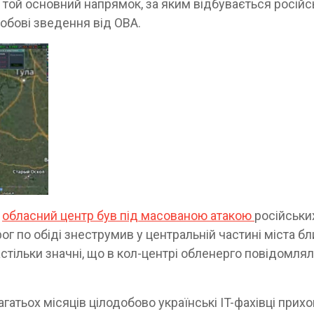
є той основний напрямок, за яким відбувається росій
обові зведення від ОВА.
-
обласний центр був під масованою атакою
російськи
орог по обіді знеструмив у центральній частині міста б
стільки значні, що в кол-центрі обленерго повідомлял
атьох місяців цілодобово українські IT-фахівці прихо