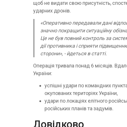
щоб не видати свою присутність, спосте
ударних дронів.
«Оперативно передавали дані відпо
значно покращити ситуаційну обізна
Це не був повний контроль за систе
дії противника і сприяти підвищенн
сторони», - йдеться в статті.
Операція тривала понад 6 місяців. Вда
України:
успішні удари по командних пунктах
окупованих територіях України,
удари по локаціях елітного російськ
російських планів та задумів.
Довідково