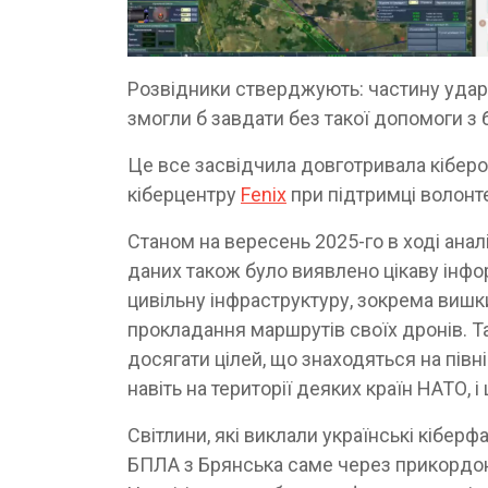
Розвідники стверджують: частину ударів
змогли б завдати без такої допомоги з б
Це все засвідчила довготривала кіберо
кіберцентру
Fenix
при підтримці волонт
Станом на вересень 2025-го в ході анал
даних також було виявлено цікаву інф
цивільну інфраструктуру, зокрема вишки
прокладання маршрутів своїх дронів. Т
досягати цілей, що знаходяться на півн
навіть на території деяких країн НАТО, 
Світлини, які виклали українські кібер
БПЛА з Брянська саме через прикордонн