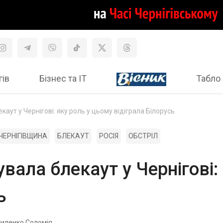
гів
Бізнес та ІТ
Табло 
аут у Чернігові: яку роль у цьому відіграла Білорусь
ЧЕРНІГІВЩИНА
БЛЕКАУТ
РОСІЯ
ОБСТРІЛ
вала блекаут у Чернігові:
ь
иленко Соломія