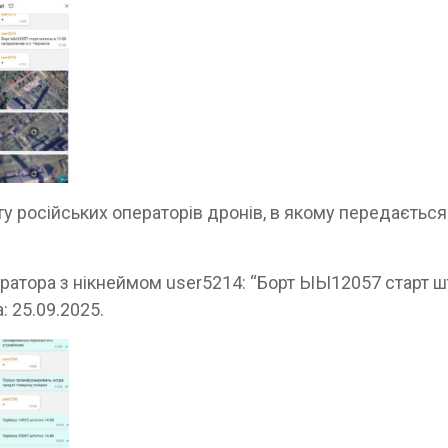
ту російських операторів дронів, в якому передається
ератора з нікнеймом user5214: “Борт ЫЫ12057 старт ш
: 25.09.2025.