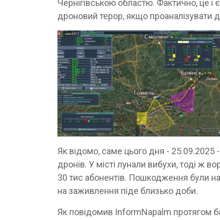
Чернігівською областю. Фактично, це і 
дроновий терор, якщо проаналізувати д
Як відомо, саме цього дня - 25.09.2025 
дронів. У місті лунали вибухи, тоді ж в
30 тис абонентів. Пошкодження були на
на заживлення піде близько доби.
Як повідомив InformNapalm протягом баг