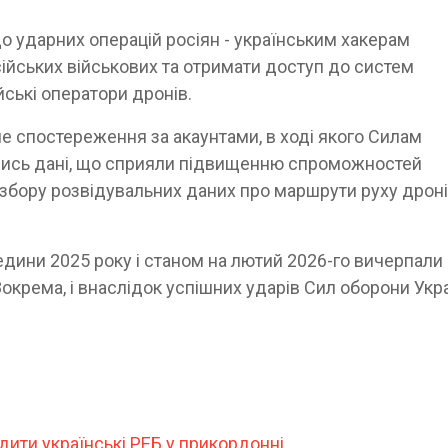
до ударних операцій росіян - українським хакерам
ійських військових та отримати доступ до систем
йські оператори дронів.
е спостереження за акаунтами, в ході якого Силам
лись дані, що сприяли підвищенню спроможностей
 збору розвідувальних даних про маршрути руху дроні
ини 2025 року і станом на лютий 2026-го вичерпали 
окрема, і внаслідок успішних ударів Сил оборони Укр
дити українські РЕБ у прикордонні