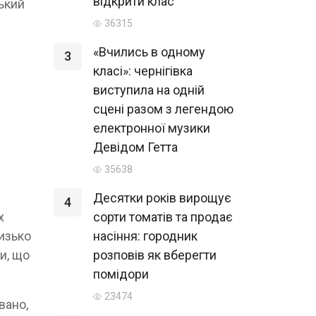
відкрити клас
ський
36315
«Вчились в одному
3
класі»: чернігівка
виступила на одній
сцені разом з легендою
електронної музики
Девідом Гетта
35638
Десятки років вирощує
4
х
сорти томатів та продає
лизько
насіння: городник
и, що
розповів як вберегти
помідори
23474
вано,