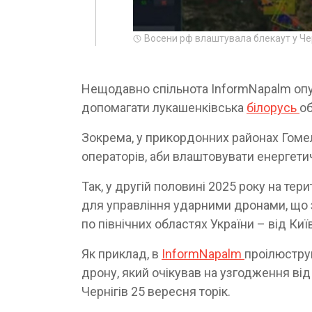
Восени рф влаштувала блекаут у Черн
Нещодавно спільнота InformNapalm опу
допомагати лукашенківська
білорусь
о
Зокрема, у прикордонних районах Гомел
операторів, аби влаштовувати енергети
Так, у другій половині 2025 року на тер
для управління ударними дронами, що з
по північних областях України – від Ки
Як приклад, в
InformNapalm
проілюстру
дрону, який очікував на узгодження ві
Чернігів 25 вересня торік.