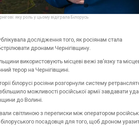
ігові: яку роль у цьому відіграла Білорусь
блікувала дослідження того, як росіянам стала
бстрілювати дронами Чернігівщину.
ьщини використовують місцеві вежі звʼязку та місце
чний терор на Чернігівщині.
иторії білорусі росіяни розгорнули систему ретранслят
більшило можливості російської армії завдавати уда
ївщини до Волині.
вали світлиною з переписки між оператором російськ
д білоруського посадовця для того, щоб дроном урази