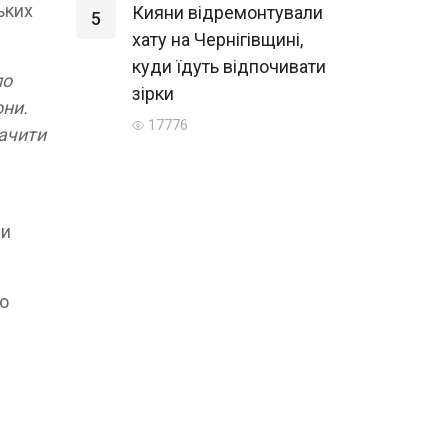
ьких
Кияни відремонтували
5
хату на Чернігівщині,
куди їдуть відпочивати
ло
зірки
они.
17776
бачити
ни
во