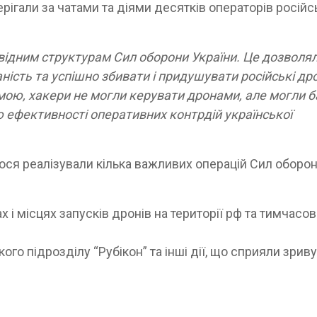
рігали за чатами та діями десятків операторів російс
відним структурам Сил оборони України. Це дозволя
ність та успішно збивати і придушувати російські др
мою, хакери не могли керувати дронами, але могли 
ю ефективності оперативних контрдій української
лося реалізували кілька важливих операцій Сил оборо
 і місцях запусків дронів на території рф та тимчасо
ого підрозділу “Рубікон” та інші дії, що сприяли зриву