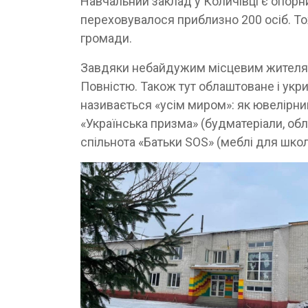
Навчальний заклад у Количівці є опорни
переховувалося приблизно 200 осіб. То
громади.
Завдяки небайдужим місцевим жителям 
Повністю. Також тут облаштоване і укрит
називається «усім миром»: як ювелірний 
«Українська призма» (будматеріали, об
спільнота «Батьки SOS» (меблі для шко