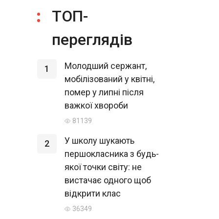
ТОП-
переглядів
Молодший сержант,
1
мобілізований у квітні,
помер у липні після
важкої хвороби
81139
У школу шукають
2
першокласника з будь-
якої точки світу: не
вистачає одного щоб
відкрити клас
36349