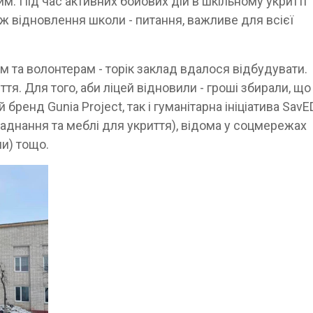
м. Під час активних бойових дій в шкільному укритті
ж відновлення школи - питання, важливе для всієї
та волонтерам - торік заклад вдалося відбудувати.
тя. Для того, аби ліцей відновили - гроші збирали, що
бренд Gunia Project, так і гуманітарна ініціатива SavE
ладнання та меблі для укриття), відома у соцмережах
ли) тощо.