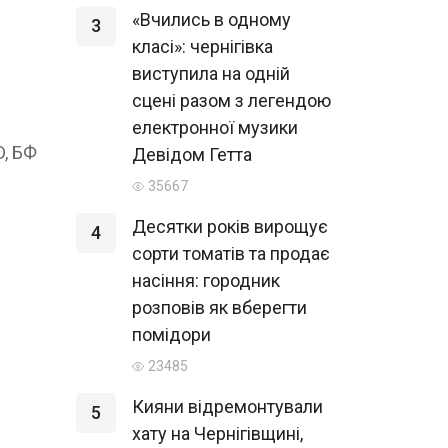
«Вчились в одному
3
класі»: чернігівка
виступила на одній
сцені разом з легендою
електронної музики
D, БФ
Девідом Гетта
35667
Десятки років вирощує
4
сорти томатів та продає
насіння: городник
розповів як вберегти
помідори
23485
Кияни відремонтували
5
хату на Чернігівщині,