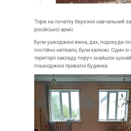
Торік на початку березня навчальний з
російської армії.
Були ушкоджені вікна, дах, подекуди по
постійно натікало, були калюжі. Один зі
території закладу поруч знайшли щонай
пошкоджені приватні будинки.