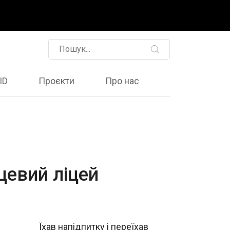
ID
Проєкти
Про нас
сцевий ліцей
Їхав напідпитку і переїхав