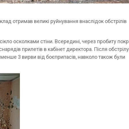
аклад отримав великі руйнування внаслідок обстрілів
сікло осколками стіни. Всередині, через пробиту покр
 снарядів прилетів в кабінет директора. Після обстрілу
менше 3 вирви від боєприпасів, навколо також були