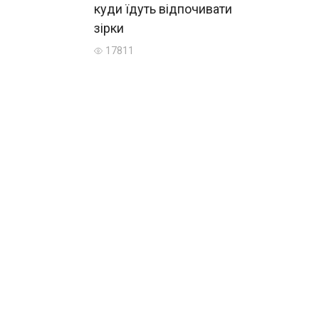
куди їдуть відпочивати
зірки
17811