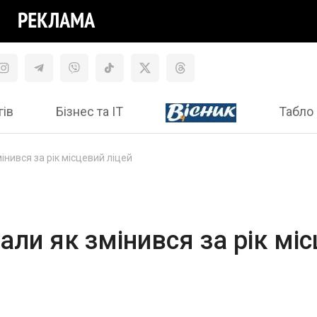
гів
Бізнес та ІТ
Табло 
інився за рік місцевий ліцей
али як змінився за рік мі