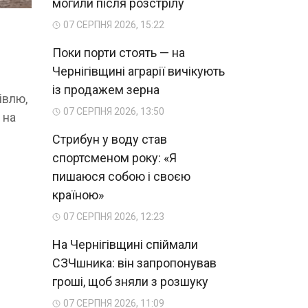
могили після розстрілу
07 СЕРПНЯ 2026, 15:22
Поки порти стоять — на
Чернігівщині аграрії вичікують
із продажем зерна
івлю,
07 СЕРПНЯ 2026, 13:50
 на
Стрибун у воду став
спортсменом року: «Я
пишаюся собою і своєю
країною»
07 СЕРПНЯ 2026, 12:23
На Чернігівщині спіймали
СЗЧшника: він запропонував
гроші, щоб зняли з розшуку
07 СЕРПНЯ 2026, 11:09