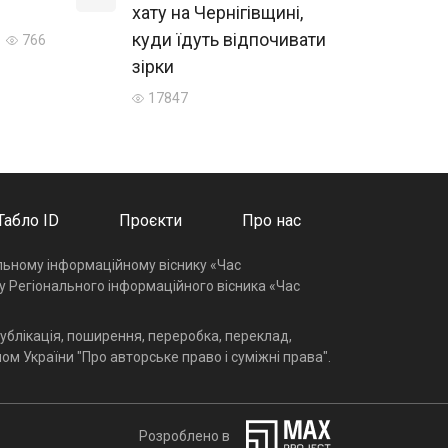
хату на Чернігівщині,
куди їдуть відпочивати
766
зірки
17847
Табло ID
Проєкти
Про нас
альному інформаційному віснику «Час
у Регіонального інформаційного вісника «Час
ублікація, поширення, переробка, переклад,
ом України "Про авторське право і суміжні права".
Розроблено в