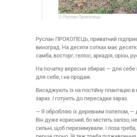
Руслан Прокопець
Руслан ПРОКОПЕЦЬ, приватний підприєм
виноград. На десяти сотках має десятк
самба, восторг, геліос, аркадія, оріон, ру
На початку вересня збирає — для себе і
для себе, і на продаж.
Висаджують їх на постійну плантацію в 
зараз. І готують до пересадки зараз.
— Я обробляю їх деревним попелом, — 
Він дуже корисний, бо містить залізо, н
сильні, щоб перезимували. І лоза треба
перше гроно. Їй теж треба підживлення