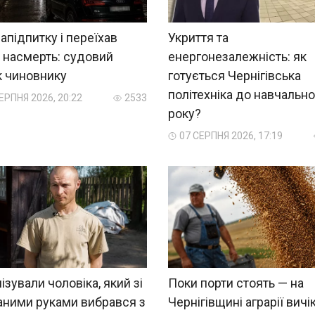
напідпитку і переїхав
Укриття та
 насмерть: судовий
енергонезалежність: як
к чиновнику
готується Чернігівська
політехніка до навчально
ЕРПНЯ 2026, 20:22
2533
року?
07 СЕРПНЯ 2026, 17:19
ізували чоловіка, який зі
Поки порти стоять — на
аними руками вибрався з
Чернігівщині аграрії вич