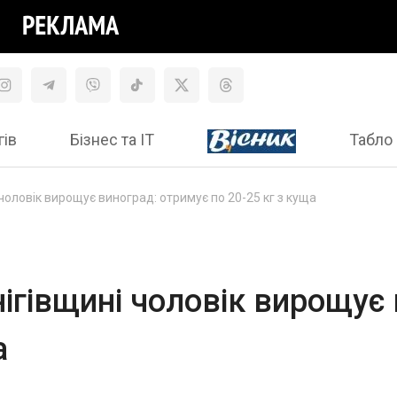
гів
Бізнес та ІТ
Табло 
 чоловік вирощує виноград: отримує по 20-25 кг з куща
нігівщині чоловік вирощує
а