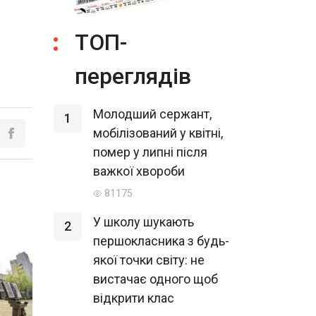
ТОП-
переглядів
Молодший сержант,
1
мобілізований у квітні,
помер у липні після
важкої хвороби
81175
У школу шукають
2
першокласника з будь-
якої точки світу: не
вистачає одного щоб
відкрити клас