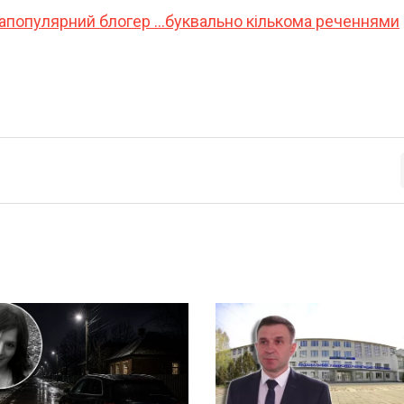
апопулярний блогер …буквально кількома реченнями