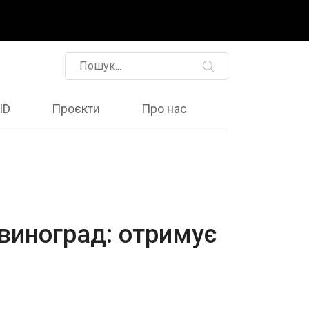
ID
Проєкти
Про нас
 виноград: отримує