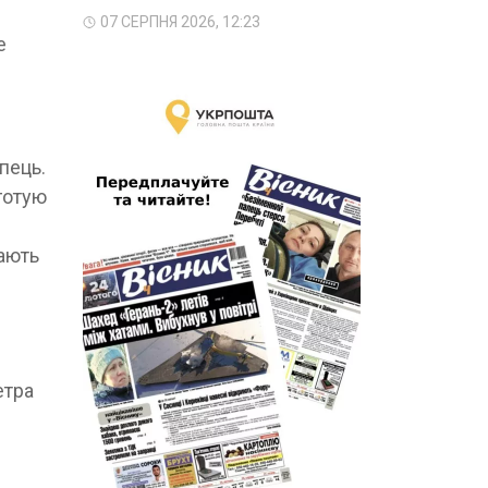
07 СЕРПНЯ 2026, 12:23
е
пець.
 готую
мають
етра