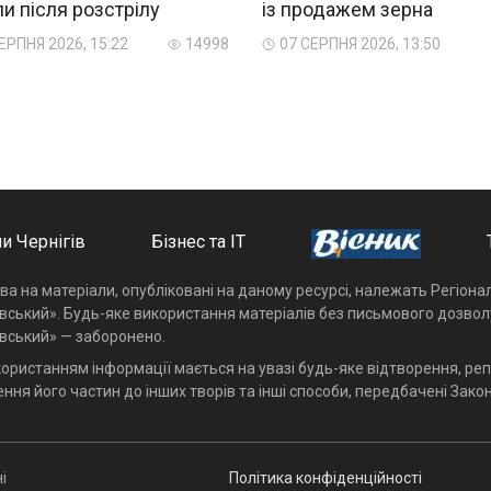
и після розстрілу
із продажем зерна
ЕРПНЯ 2026, 15:22
14998
07 СЕРПНЯ 2026, 13:50
и Чернігів
Бізнес та ІТ
ава на матеріали, опубліковані на даному ресурсі, належать Регіон
івський». Будь-яке використання матеріалів без письмового дозвол
івський» — заборонено.
користанням інформації мається на увазі будь-яке відтворення, реп
ння його частин до інших творів та інші способи, передбачені Закон
і
Політика конфіденційності