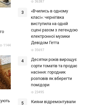
36387
«Вчились в одному
3
класі»: чернігівка
виступила на одній
сцені разом з легендою
го
електронної музики
Девідом Гетта
1144
35697
Десятки років вирощує
4
сорти томатів та продає
насіння: городник
розповів як вберегти
помідори
23495
ікують
Кияни відремонтували
5