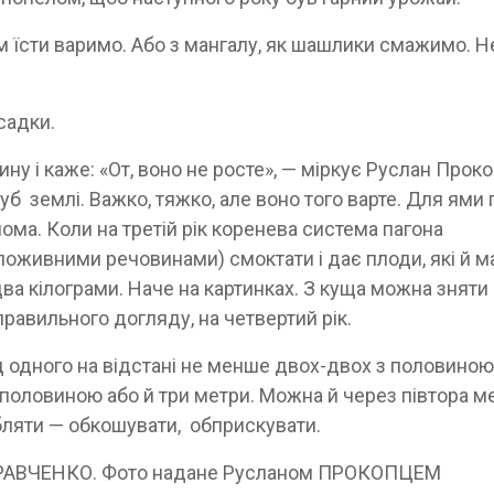
кам їсти варимо. Або з мангалу, як шашлики смажимо. Н
садки.
ну і каже: «От, воно не росте», — міркує Руслан Проко
уб землі. Важко, тяжко, але воно того варте. Для ями
лома. Коли на третій рік коренева система пагона
 поживними речовинами) смоктати і дає плоди, які й 
два кілограми. Наче на картинках. З куща можна зняти
 правильного догляду, на четвертий рік.
 одного на відстані не менше двох-двох з половиною
 половиною або й три метри. Можна й через півтора м
бляти — обкошувати, обприскувати.
ра КРАВЧЕНКО. Фото надане Русланом ПРОКОПЦЕМ