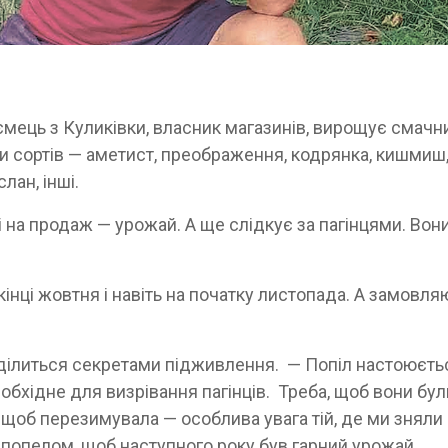
ець з Куликівки, власник магазинів, вирощує смачн
и сортів — аметист, преображення, кодрянка, кишмиш
слан, інші.
 на продаж — урожай. А ще слідкує за пагінцями. Вони
кінці жовтня і навіть на початку листопада. А замовля
ділиться секретами підживлення. — Попіл настоюєть
еобхідне для визрівання пагінців. Треба, щоб вони бул
, щоб перезимувала — особлива увага тій, де ми зняли
 попелом, щоб наступного року був гарний урожай.