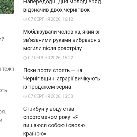
Напередодні Дня молоді Уряд
відзначив двох чернігівок
07 СЕРПНЯ 2026, 16:12
Мобілізували чоловіка, який зі
ий
зв’язаними руками вибрався з
,
могили після розстрілу
07 СЕРПНЯ 2026, 15:22
 теж і
Поки порти стоять — на
Чернігівщині аграрії вичікують
із продажем зерна
ють
07 СЕРПНЯ 2026, 13:50
Стрибун у воду став
ся.
спортсменом року: «Я
и
пишаюся собою і своєю
країною»