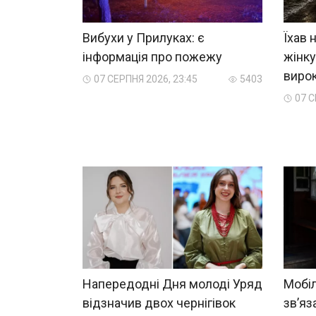
Вибухи у Прилуках: є
Їхав 
інформація про пожежу
жінку
виро
07 СЕРПНЯ 2026, 23:45
5403
07 С
Напередодні Дня молоді Уряд
Мобіл
відзначив двох чернігівок
зв’яз