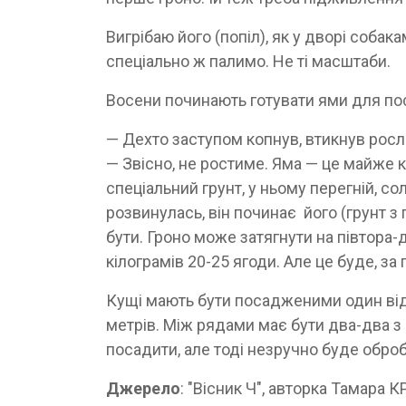
Вигрібаю його (попіл), як у дворі соба
спеціально ж палимо. Не ті масштаби.
Восени починають готувати ями для по
— Дехто заступом копнув, втикнув росли
— Звісно, не ростиме. Яма — це майже к
спеціальний грунт, у ньому перегній, со
розвинулась, він починає його (грунт з
бути. Гроно може затягнути на півтора-
кілограмів 20-25 ягоди. Але це буде, за
Кущі мають бути посадженими один від
метрів. Між рядами має бути два-два з
посадити, але тоді незручно буде обро
Джерело
: "Вісник Ч", авторка Тама