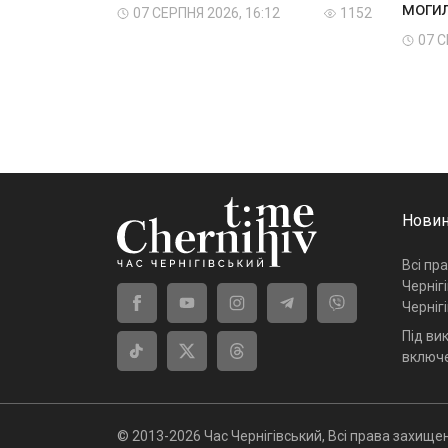
могил
07 СЕРПНЯ 2026, 16:12
1152
07 С
Новин
Всі пр
Черніг
Черніг
Під ви
включе
© 2013-2026 Час Чернігівський, Всі права захищен