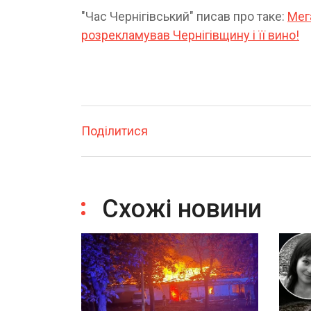
"Час Чернігівський" писав про таке:
Мег
розрекламував Чернігівщину і її вино!
Поділитися
Схожі новини