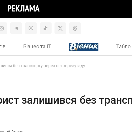
гів
Бізнес та ІТ
Табло 
ишився без транспорту через нетверезу їзду
ерист залишився без транс
урний Арсен