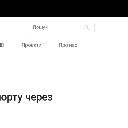
ID
Проєкти
Про нас
порту через