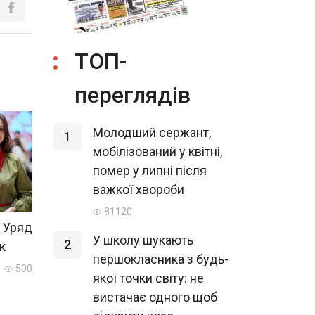
ТОП-
переглядів
Молодший сержант,
1
мобілізований у квітні,
помер у липні після
важкої хвороби
81120
 Уряд
У школу шукають
2
к
першокласника з будь-
500
якої точки світу: не
вистачає одного щоб