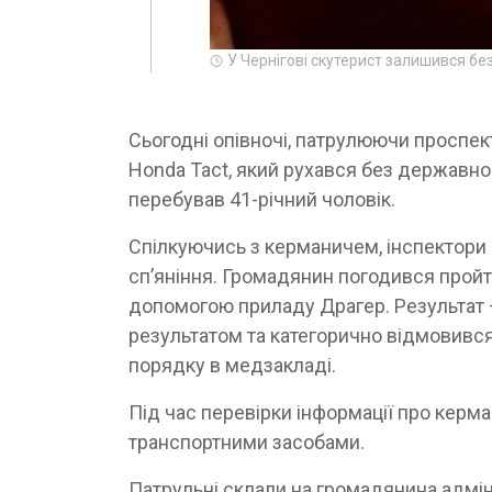
У Чернігові скутерист залишився бе
Сьогодні опівночі, патрулюючи проспе
Honda Tact, який рухався без державно
перебував 41-річний чоловік.
Спілкуючись з керманичем, інспектори 
сп’яніння. Громадянин погодився пройти
допомогою приладу Драгер. Результат —
результатом та категорично відмовивс
порядку в медзакладі.
Під час перевірки інформації про керма
транспортними засобами.
Патрульні склали на громадянина адмі