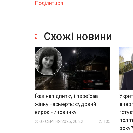
Поділитися
Схожі новини
Їхав напідпитку і переїхав
Укрит
жінку насмерть: судовий
енерг
вирок чиновнику
готує
політ
07 СЕРПНЯ 2026, 20:22
135
року