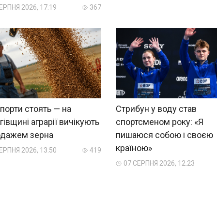
ЕРПНЯ 2026, 17:19
367
порти стоять — на
Стрибун у воду став
гівщині аграрії вичікують
спортсменом року: «Я
одажем зерна
пишаюся собою і своєю
країною»
ЕРПНЯ 2026, 13:50
419
07 СЕРПНЯ 2026, 12:23