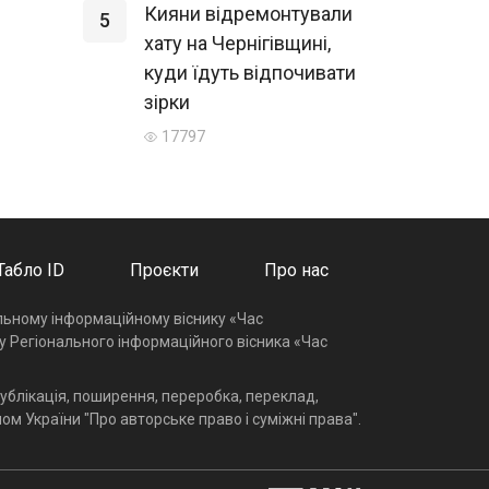
Кияни відремонтували
5
хату на Чернігівщині,
куди їдуть відпочивати
зірки
17797
Табло ID
Проєкти
Про нас
альному інформаційному віснику «Час
у Регіонального інформаційного вісника «Час
ублікація, поширення, переробка, переклад,
ом України "Про авторське право і суміжні права".