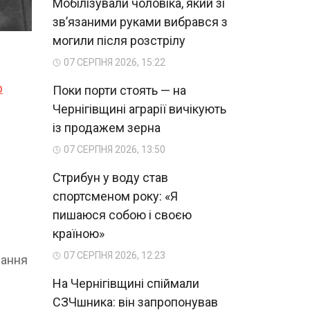
Мобілізували чоловіка, який зі
зв’язаними руками вибрався з
могили після розстрілу
07 СЕРПНЯ 2026, 15:22
р
Поки порти стоять — на
Чернігівщині аграрії вичікують
із продажем зерна
07 СЕРПНЯ 2026, 13:50
Стрибун у воду став
спортсменом року: «Я
пишаюся собою і своєю
країною»
07 СЕРПНЯ 2026, 12:23
вання
На Чернігівщині спіймали
СЗЧшника: він запропонував