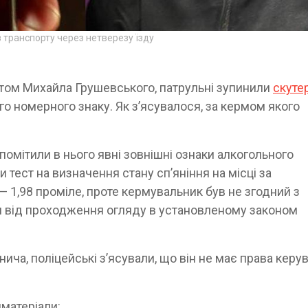
з транспорту через нетверезу їзду
ктом Михайла Грушевського, патрульні зупинили
скуте
го номерного знаку. Як зʼясувалося, за кермом якого
помітили в нього явні зовнішні ознаки алкогольного
 тест на визначення стану спʼяніння на місці за
 1,98 проміле, проте кермувальник був не згодний з
я від проходження огляду в установленому законом
нича, поліцейські зʼясували, що він не має права керу
нматеріали: