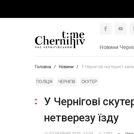
Новини Черні
Головна
Новини
У Чернігові скутерист зал
ПОЛІЦІЯ
ЧЕРНІГІВ
СКУТЕР
У Чернігові скут
нетверезу їзду
07 ЧЕРВНЯ 2025, 12:04
2792
—
Чеп