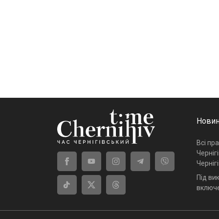
Новин
Всі пр
Черніг
Черніг
Під ви
включе