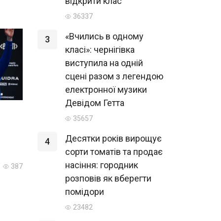
відкрити клас
36337
«Вчились в одному
3
класі»: чернігівка
виступила на одній
сцені разом з легендою
електронної музики
Девідом Гетта
35657
Десятки років вирощує
4
сорти томатів та продає
насіння: городник
387
розповів як вберегти
помідори
23482