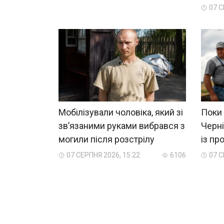
07 С
Мобілізували чоловіка, який зі
Поки 
зв’язаними руками вибрався з
Черні
могили після розстрілу
із пр
07 СЕРПНЯ 2026, 15:22
6106
07 С