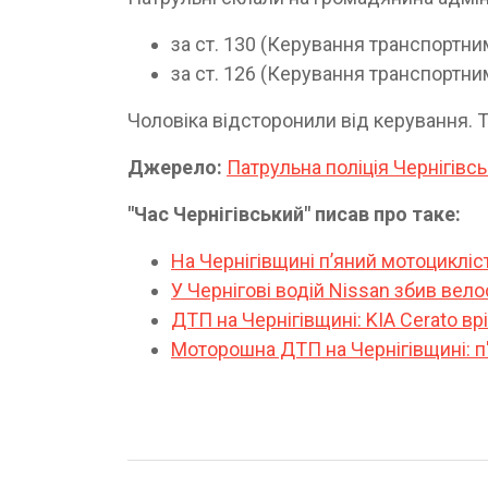
за ст. 130 (Керування транспортни
за ст. 126 (Керування транспортни
Чоловіка відсторонили від керування. 
Джерело:
Патрульна поліція Чернігівсь
"Час Чернігівський" писав про таке:
На Чернігівщині п’яний мотоцикліст
У Чернігові водій Nissan збив вел
ДТП на Чернігівщині: KIA Cerato в
Моторошна ДТП на Чернігівщині: п'