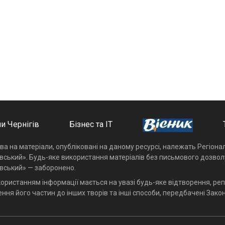
и Чернігів
Бізнес та ІТ
ава на матеріали, опубліковані на даному ресурсі, належать Регіон
івський». Будь-яке використання матеріалів без письмового дозвол
івський» — заборонено.
користанням інформації мається на увазі будь-яке відтворення, реп
ння його частин до інших творів та інші способи, передбачені Закон