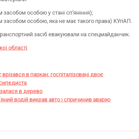
м засобом особою у стані спʼяніння);
м засобом особою, яка не має такого права) КУпАП.
Транспортний засіб евакуювали на спецмайданчик.
кої області
 врізався в паркан: госпіталізовані двоє
осипедиста
різалася в дерево
яний водій викрав авто і спричинив аварію