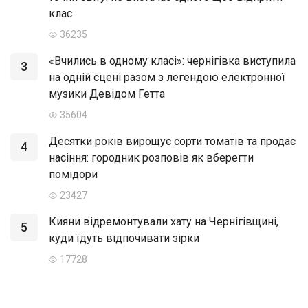
клас
36235
«Вчились в одному класі»: чернігівка виступила
3
на одній сцені разом з легендою електронної
музики Девідом Гетта
35604
Десятки років вирощує сорти томатів та продає
4
насіння: городник розповів як вберегти
помідори
23427
Кияни відремонтували хату на Чернігівщині,
5
куди їдуть відпочивати зірки
17728