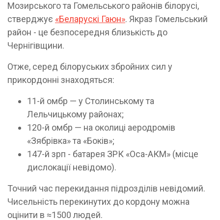
Мозирського та Гомельського районів білорусі,
стверджує
«Беларускі Гаюн»
. Якраз Гомельський
район - це безпосередня близькість до
Чернігівщини.
Отже, серед білоруських збройних сил у
прикордонні знаходяться:
11-й омбр — у Столинському та
Лельчицькому районах;
120-й омбр — на околиці аеродромів
«Зябрівка» та «Боків»;
147-й зрп - батарея ЗРК «Оса-АКМ» (місце
дислокації невідомо).
Точний час перекидання підрозділів невідомий.
Чисельність перекинутих до кордону можна
оцінити в ≈1500 людей.