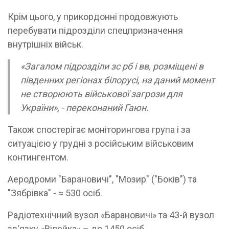
Крім цього, у прикордонні продовжують
перебувати підрозділи спецпризначення
внутрішніх військ.
«Загалом підрозділи зс рб і вв, розміщені в
південних регіонах білорусі, на даний момент
не створюють військової загрози для
України», - переконаний Гаюн.
Також спостерігає моніторингова група і за
ситуацією у грудні з російським військовим
контингентом.
Аеродроми "Барановичі", "Мозир" ("Боків") та
"Зябрівка" - ≈ 530 осіб.
Радіотехнічний вузол «Барановичі» та 43-й вузол
зв'язку «Вілейка» – до 1450 осіб.