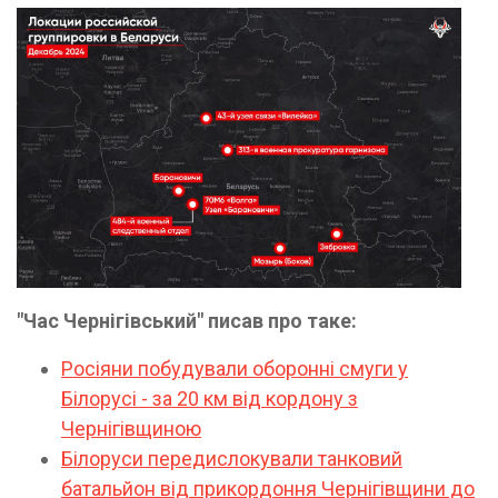
"Час Чернігівський" писав про таке:
Росіяни побудували оборонні смуги у
Білорусі - за 20 км від кордону з
Чернігівщиною
Білоруси передислокували танковий
батальйон від прикордоння Чернігівщини до