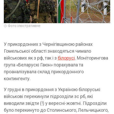
Фото ілюстративне
У прикордонних з Чернігівщиною районах
Гомельської області знаходяться чимало
військових як з рф, так і з
білорусі
. Моніторингова
група «Беларускі Гаюн» порахувала та
проаналізувала склад прикордонного
контингенту.
У грудні в прикордоння з Україною білоруські
військові перекинули підрозділи зс рб, які
виводили звідти (!) у вересні-жовтні. Підрозділи
було перекинуто до Столинського, Лельчицького,