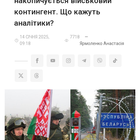
накопичується військовий
контингент. Що кажуть
аналітики?
14 СІЧНЯ 2025,
7718
—
09:18
Ярмоленко Анастасія