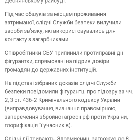
Деснянському райсуді.
Під час обшуків за місцем проживання
затриманої, слідчі Служби безпеки вилучили
засоби зв’язку, які використовувались для
контакту з загарбниками.
Співробітники СБУ припинили протиправні дії
фігурантки, спрямовані на підрив довіри
громадян до державних інституцій.
На підставі зібраних доказів слідчі Служби
безпеки повідомили фігурантці про підозру за чч.
2, 3 ст. 436-2 Кримінального кодексу України
(виправдовування, визнання правомірною,
заперечення збройної агресії рф проти України,
глорифікація її учасників).
Слідчі дії тривають. Зловмисниці загрожує до 8