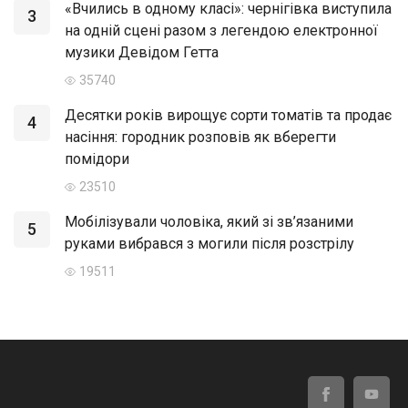
«Вчились в одному класі»: чернігівка виступила
3
на одній сцені разом з легендою електронної
музики Девідом Гетта
35740
Десятки років вирощує сорти томатів та продає
4
насіння: городник розповів як вберегти
помідори
23510
Мобілізували чоловіка, який зі зв’язаними
5
руками вибрався з могили після розстрілу
19511