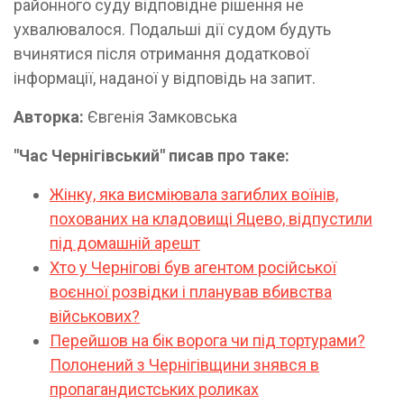
районного суду відповідне рішення не
ухвалювалося. Подальші дії судом будуть
вчинятися після отримання додаткової
інформації, наданої у відповідь на запит.
Авторка:
Євгенія Замковська
"Час Чернігівський" писав про таке:
Жінку, яка висміювала загиблих воїнів,
похованих на кладовищі Яцево, відпустили
під домашній арешт
Хто у Чернігові був агентом російської
воєнної розвідки і планував вбивства
військових?
Перейшов на бік ворога чи під тортурами?
Полонений з Чернігівщини знявся в
пропагандистських роликах