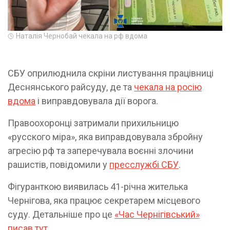
Наталія Чернобай чекала на рф вдома
СБУ оприлюднила скріни листування працівниці
Деснянського райсуду, де та
чекала на росію
вдома
і виправдовувала дії ворога.
Правоохоронці затримали прихильницю
«русского міра», яка виправдовувала збройну
агресію рф та заперечувала воєнні злочини
рашистів, повідомили у
пресслужбі СБУ
.
Фігуранткою виявилась 41-річна жителька
Чернігова, яка працює секретарем місцевого
суду. Детальніше про це
«Час Чернігівський»
писав тут.