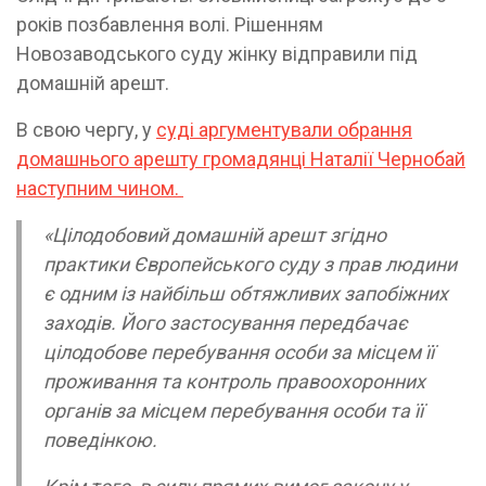
років позбавлення волі. Рішенням
Новозаводського суду жінку відправили під
домашній арешт.
В свою чергу, у
суді аргументували обрання
домашнього арешту громадянці Наталії Чернобай
наступним чином.
«Цілодобовий домашній арешт згідно
практики Європейського суду з прав людини
є одним із найбільш обтяжливих запобіжних
заходів. Його застосування передбачає
цілодобове перебування особи за місцем її
проживання та контроль правоохоронних
органів за місцем перебування особи та її
поведінкою.