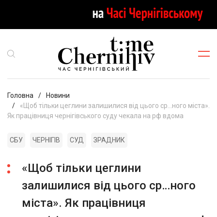
Головна
Новини
«Щоб тільки цеглини залишилися від цього ср…ного міста».
Як працівниця чернігівського суду чекала на рф вдома
СБУ
ЧЕРНІГІВ
СУД
ЗРАДНИК
«Щоб тільки цеглини
залишилися від цього ср…ного
міста». Як працівниця