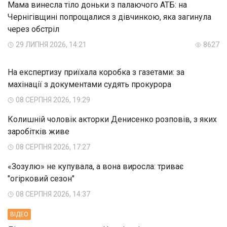
Мама винесла тіло доньки з палаючого АТБ: на
Чернігівщині попрощалися з дівчинкою, яка загинула
через обстріл
29 ЛИПНЯ 2026, 14:21
8627
На експертизу приїхала коробка з газетами: за
махінації з документами судять прокурора
08 СЕРПНЯ 2026, 19:29
Колишній чоловік акторки Денисенко розповів, з яких
заробітків живе
08 СЕРПНЯ 2026, 17:27
«Зозулю» не купувала, а вона виросла: триває
"огірковий сезон"
08 СЕРПНЯ 2026, 14:37
ВIДЕО