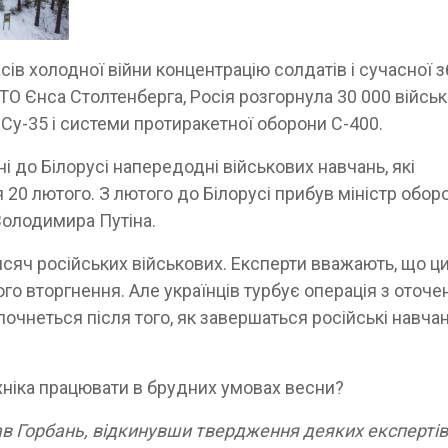
сів холодної війни концентрацію солдатів і сучасної з
О Єнса Столтенберга, Росія розгорнула 30 000 військ
 Су-35 і системи протиракетної оборони С-400.
і до Білорусі напередодні військових навчань, які
 20 лютого. З лютого до Білорусі прибув міністр обор
Володимира Путіна.
исяч російських військових. Експерти вважають, що ц
 вторгнення. Але українців турбує операція з оточен
почнеться після того, як завершаться російські навча
хніка працювати в брудних умовах весни?
зав Горбань, відкинувши твердження деяких експертів