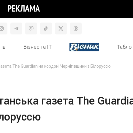
гів
Бізнес та ІТ
Табло 
зета The Guardian на кордоні Чернігівщини з Білоруссю
анська газета The Guardia
ілоруссю