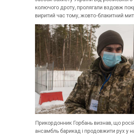
колючого дроту, пролягали вздовж покр
виритий час тому, жовто-блакитний мит
Прикордонник Горбань визнав, що росій
ансамбль барикад і продовжити рух у н