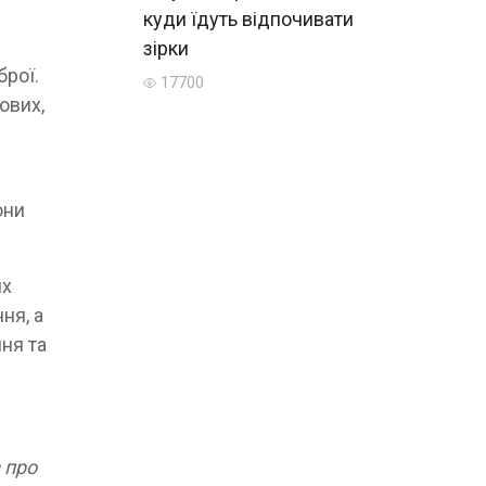
куди їдуть відпочивати
зірки
брої.
17700
ових,
они
их
ня, а
ння та
 про