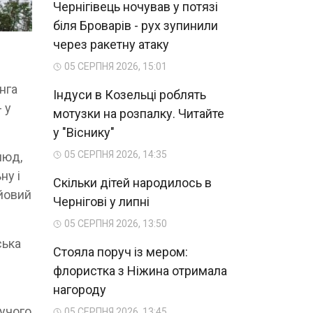
Чернігівець ночував у потязі
біля Броварів - рух зупинили
через ракетну атаку
05 СЕРПНЯ 2026, 15:01
нга
Індуси в Козельці роблять
 у
мотузки на розпалку. Читайте
у "Віснику"
05 СЕРПНЯ 2026, 14:35
люд,
ну і
Скільки дітей народилось в
ойовий
Чернігові у липні
05 СЕРПНЯ 2026, 13:50
ська
Стояла поруч із мером:
флористка з Ніжина отримала
нагороду
кучого
05 СЕРПНЯ 2026, 13:45