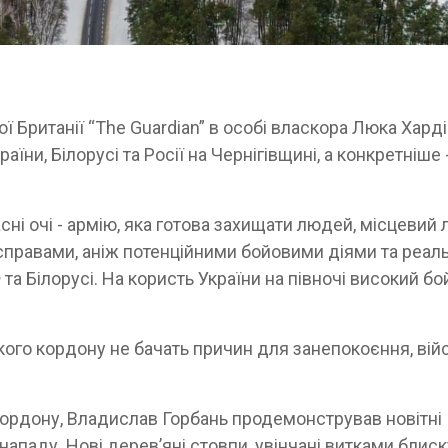
 Британії “The Guardian” в особі власкора Люка Харді
їни, Білорусі та Росії на Чернігівщині, а конкретніше -
сні очі - армію, яка готова захищати людей, місцевий 
правами, аніж потенційними бойовими діями та реаль
та Білорусі. На користь України на півночі високий б
ького кордону не бачать причин для занепокоєння, вій
кордону, Владислав Горбань продемонстрував новітні
 нападу. Нові дерев’яні стовпи, увінчані витками блис