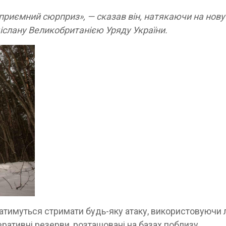
еприємний сюрприз», — сказав він, натякаючи на нову
іслану Великобританією Уряду України.
агатимуться стримати будь-яку атаку, використовуючи 
ративні резерви, розташовані на базах поблизу.