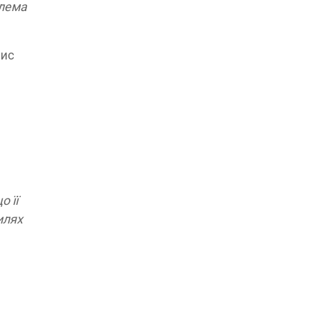
блема
рис
о її
илях