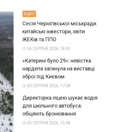
ВIДЕО
Сесія Чернігівської міськради:
китайські інвестори, звіти
ЖЕКів та ППО
05 СЕРПНЯ 2026, 18:45
«Катерині було 29»: невістка
нардепа загинула на виставці
зброї під Києвом
05 СЕРПНЯ 2026, 17:08
Директорка ліцею шукає водія
для шкільного автобуса:
обіцяють бронювання
05 СЕРПНЯ 2026, 15:48