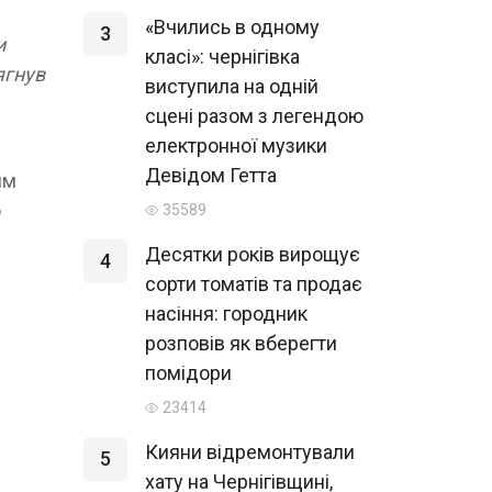
«Вчились в одному
3
и
класі»: чернігівка
ягнув
виступила на одній
сцені разом з легендою
електронної музики
Девідом Гетта
ям
о
35589
Десятки років вирощує
4
сорти томатів та продає
насіння: городник
розповів як вберегти
помідори
23414
Кияни відремонтували
5
хату на Чернігівщині,