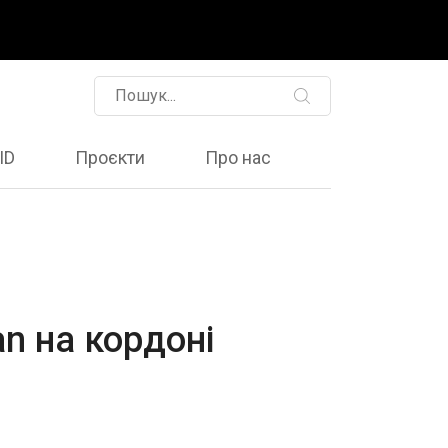
ID
Проєкти
Про нас
n на кордоні