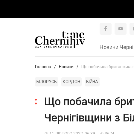
Новини Черні
Головна
Новини
Що побачила британська га
БІЛОРУСЬ
КОРДОН
ВІЙНА
Що побачила брит
Чернігівщини з Б
11 ЛЮТОГО 2022, 06:39
3674