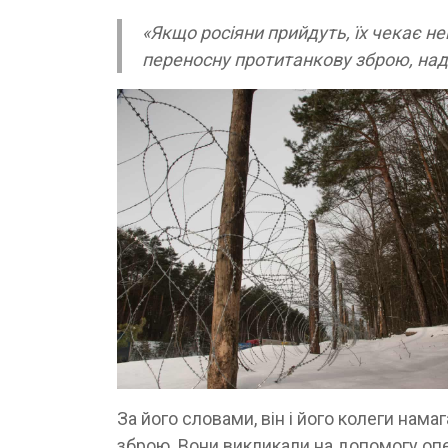
«Якщо росіяни прийдуть, їх чекає н
переносну протитанкову зброю, над
За його словами, він і його колеги нам
зброю. Вони викликали на допомогу опе