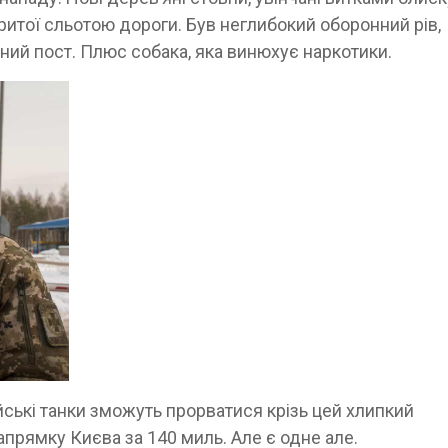
итої сльотою дороги. Був неглибокий оборонний рів,
ний пост. Плюс собака, яка винюхує наркотики.
ські танки зможуть прорватися крізь цей хлипкий
апрямку Києва за 140 миль. Але є одне але.