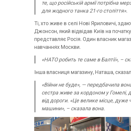
те, що російській армії потрібна ме
для жодного танка 21-го століття».
Ті, хто живе в селі Нові Яриловичі, зд
Джонсон, який відвідав Київ на початк
представляє Росія. Один власник магази
навчаннях Москви.
«НАТО робить те саме в Балтії», – ск
Інша власниця магазину, Наташа, сказа
«Війни не буде», — передбачила вона
сестра живе за кордоном у Гомелі, д
від дороги. «Це велике місце, дуже ч
машини», – сказала вона.