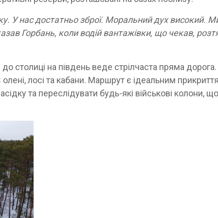
ку. У нас достатньо зброї. Моральний дух високий. М
азав Горбань, коли водій вантажівки, що чекав, розт
 до столиці на південь веде стрілчаста пряма дорога.
 олені, лосі та кабани. Маршрут є ідеальним прикритт
асідку та переслідувати будь-які військові колони, щ