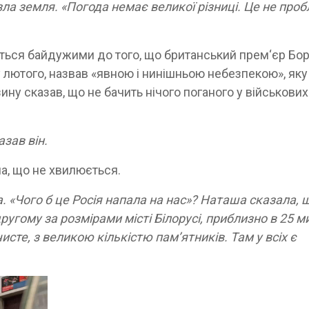
рзла земля. «Погода немає великої різниці. Це не про
аються байдужими до того, що британський прем‘єр Бо
у лютого, назвав «явною і нинішньою небезпекою», яку
ну сказав, що не бачить нічого поганого у військових
азав він.
ла, що не хвилюється.
. «Чого б це Росія напала на нас»? Наташа сказала, щ
ругому за розмірами місті Білорусі, приблизно в 25 м
исте, з великою кількістю пам’ятників. Там у всіх є