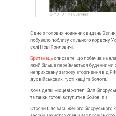
ФОТО "The Guardian"
Одне з топових новинних видань Великої
побувало поблизу спільного кордону Укра
селі Нові Яриловичі.
Британець
описав те, що побачив на вла
який більше переймається буденними с
неприховану загрозу вторгнення від РФ 
дух військових, густі хащі та болота.
Хоча деякі місцеві жителі біля білорус
та танки готові вступити в бойові дії
Стоячи біля засніженого білоруського 
засоби захисту України від російського