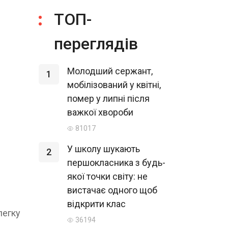
ТОП-
переглядів
Молодший сержант,
1
мобілізований у квітні,
помер у липні після
важкої хвороби
81017
У школу шукають
2
першокласника з будь-
якої точки світу: не
вистачає одного щоб
відкрити клас
легку
36194