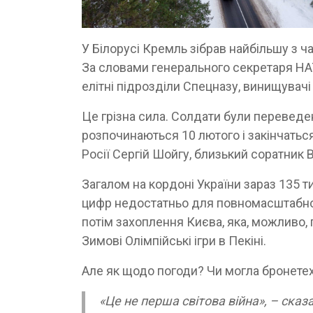
У Білорусі Кремль зібрав найбільшу з ча
За словами генерального секретаря НАТ
елітні підрозділи Спецназу, винищувачі
Це грізна сила. Солдати були переведен
розпочинаються 10 лютого і закінчаться
Росії Сергій Шойгу, близький соратник 
Загалом на кордоні України зараз 135 т
цифр недостатньо для повномасштабного
потім захоплення Києва, яка, можливо, 
Зимові Олімпійські ігри в Пекіні.
Але як щодо погоди? Чи могла бронете
«Це не перша світова війна», – ска