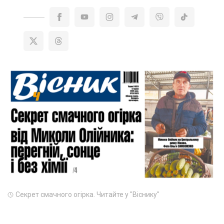
Секрет смачного огірка. Читайте у "Віснику"