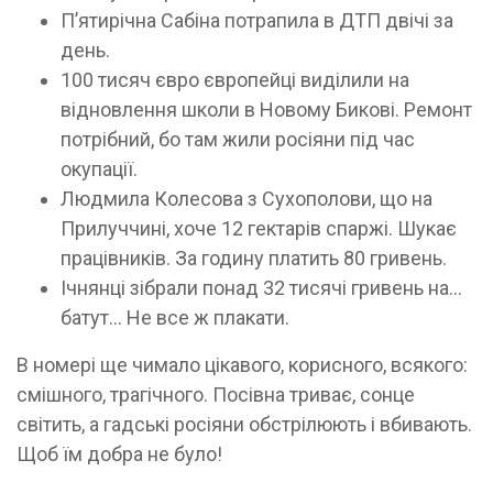
П’ятирічна Сабіна потрапила в ДТП двічі за
день.
100 тисяч євро європейці виділили на
відновлення школи в Новому Бикові. Ремонт
потрібний, бо там жили росіяни під час
окупації.
Людмила Колесова з Сухополови, що на
Прилуччині, хоче 12 гектарів спаржі. Шукає
працівників. За годину платить 80 гривень.
Ічнянці зібрали понад 32 тисячі гривень на...
батут... Не все ж плакати.
В номері ще чимало цікавого, корисного, всякого:
смішного, трагічного. Посівна триває, сонце
світить, а гадські росіяни обстрілюють і вбивають.
Щоб їм добра не було!