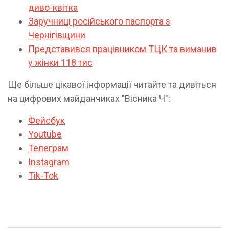
диво-квітка
Заручниці російського паспорта з
Чернігівщини
Представився працівником ТЦК та виманив
у жінки 118 тис
Ще більше цікавої інформації читайте та дивіться
на цифрових майданчиках "Вісника Ч":
Фейсбук
Youtube
Телеграм
Instagram
Tik-Tok