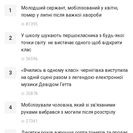
Молодший сержант, мобілізований у квітні,
1
помер у липні після важкої хвороби
81395
У школу шукають першокласника з будь-якої
2
точки світу: не вистачає одного щоб відкрити
клас
36596
«Вчились в одному класі»: чернігівка виступила
3
на одній сцені разом з легендою електронної
музики Девідом Гетта
35878
Мобілізували чоловіка, який зі зв’язаними
4
руками вибрався з могили після розстрілу
27341
Десятки років вирощує сорти томатів та продає