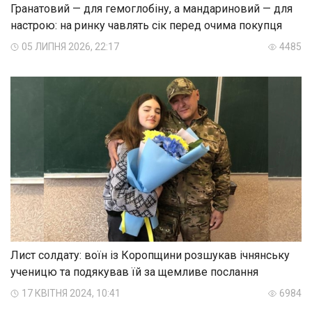
Гранатовий — для гемоглобіну, а мандариновий — для
настрою: на ринку чавлять сік перед очима покупця
05 ЛИПНЯ 2026, 22:17
4485
Лист солдату: воїн із Коропщини розшукав ічнянську
ученицю та подякував їй за щемливе послання
17 КВІТНЯ 2024, 10:41
6984