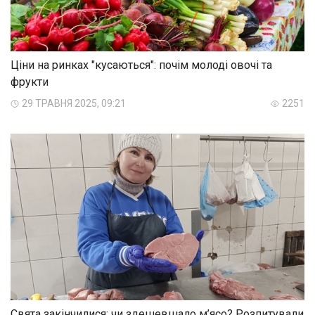
Ціни на ринках "кусаються": почім молоді овочі та
фрукти
29 ТРАВНЯ 2025, 09:21
2251
Свята закінчилися: чи здешевшало м’ясо? Розпитували