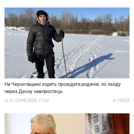
На Чернігівщині ходять провідати родичів: по льоду
через Десну навпростець
31 СІЧНЯ 2026, 17:52
13623