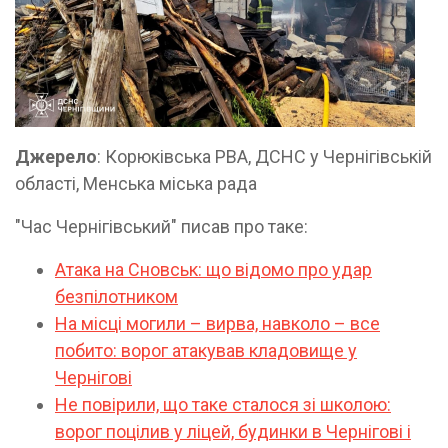
Джерело
: Корюківська РВА, ДСНС у Чернігівській
області, Менська міська рада
"Час Чернігівський" писав про таке:
Атака на Сновськ: що відомо про удар
безпілотником
На місці могили – вирва, навколо – все
побито: ворог атакував кладовище у
Чернігові
Не повірили, що таке сталося зі школою:
ворог поцілив у ліцей, будинки в Чернігові і