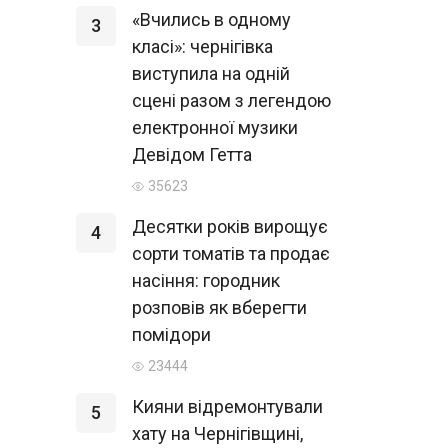
«Вчились в одному
3
класі»: чернігівка
виступила на одній
сцені разом з легендою
електронної музики
Девідом Гетта
35623
Десятки років вирощує
4
сорти томатів та продає
насіння: городник
розповів як вберегти
помідори
23444
Кияни відремонтували
5
хату на Чернігівщині,