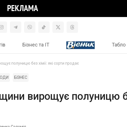
гів
Бізнес та ІТ
Табло 
ощує полуницю без хімії: які сорти продає
ГОДИ
БІЗНЕС
щини вирощує полуницю без
ленко Соломія