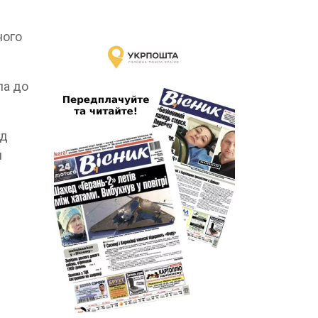
ного
ла до
ід
я