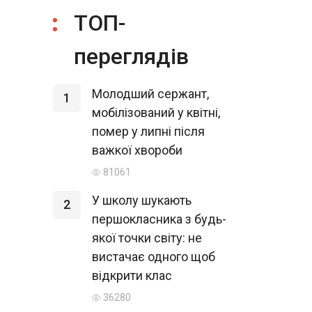
ТОП-
переглядів
Молодший сержант,
1
мобілізований у квітні,
помер у липні після
важкої хвороби
81061
У школу шукають
2
першокласника з будь-
якої точки світу: не
вистачає одного щоб
відкрити клас
36280