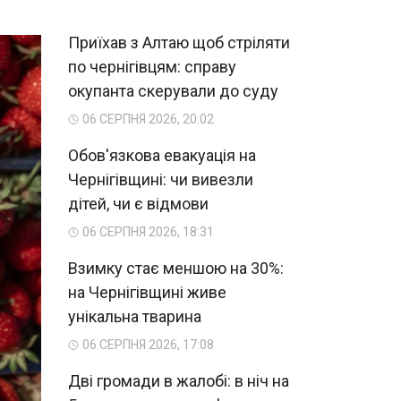
Приїхав з Алтаю щоб стріляти
по чернігівцям: справу
окупанта скерували до суду
06 СЕРПНЯ 2026, 20:02
Обов'язкова евакуація на
Чернігівщині: чи вивезли
дітей, чи є відмови
06 СЕРПНЯ 2026, 18:31
Взимку стає меншою на 30%:
на Чернігівщині живе
унікальна тварина
06 СЕРПНЯ 2026, 17:08
Дві громади в жалобі: в ніч на