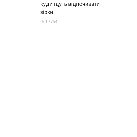
куди їдуть відпочивати
зірки
17754