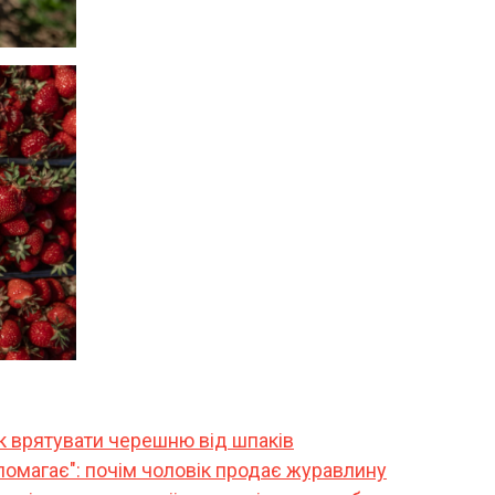
як врятувати черешню від шпаків
помагає": почім чоловік продає журавлину