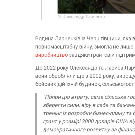
Олександр Ларченко
Родина Ларченків із Чернігівщини, яка 
повномасштабну війну, змогла не лише 
виробництво
завдяки грантовій підтрим
До 2022 року Олександр та Лариса Ла
вони обробляли ще з 2002 року, вирощу
бойових дій їхній будинок, сільськогос
"Попри цю втрату, саме сільське го
зберегти сили, віру в себе та бажа
тренінг із розробки бізнес-плану та
грант у розмірі 3000 доларів США ві
демократичного розвитку за фінансу