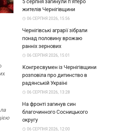
5 серпня загинули п'ятеро
жителів Чернігівщини
06 СЕРПНЯ 2026, 15:56
Чернігівські аграрії зібрали
понад половину врожаю
ранніх зернових
06 СЕРПНЯ 2026, 15:01
ю
Конгресвумен із Чернігівщини
их
розповіла про дитинство в
радянській Україні
06 СЕРПНЯ 2026, 13:28
На фронті загинув син
ала
благочинного Сосницького
цією
округу
06 СЕРПНЯ 2026, 12:00