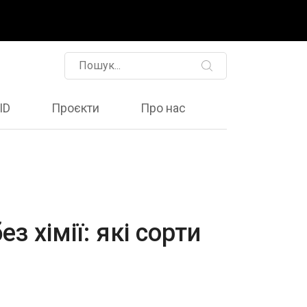
ID
Проєкти
Про нас
 хімії: які сорти