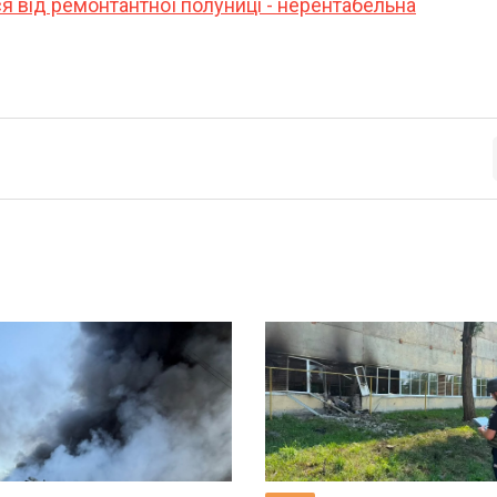
я від ремонтантної полуниці - нерентабельна