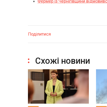
Фермер із Чернігівщини відмовивс
Поділитися
Схожі новини