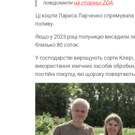
повідомили
на сторінці ZOA
.
Ці кошти Лариса Ларченко спрямувала 
поливу.
Якщо у 2023 році полуницю висадили ли
близько 80 соток.
У господарстві вирощують сорти Клері,
використання хімічних засобів обробки
постійні покупці, які щороку повертают