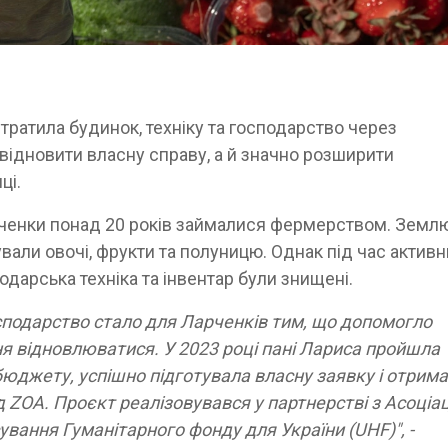
втратила будинок, техніку та господарство через
відновити власну справу, а й значно розширити
ці.
рченки понад 20 років займалися фермерством. Земл
вали овочі, фрукти та полуницю. Однак під час активн
подарська техніка та інвентар були знищені.
сподарство стало для Ларченків тим, що допомогло
ння відновлюватися. У 2023 році пані Лариса пройшла
 бюджету, успішно підготувала власну заявку і отрим
д ZOA. Проєкт реалізовувався у партнерстві з Асоціа
вання Гуманітарного фонду для України (UHF)", -