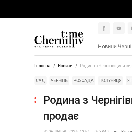
Новини Черні
Головна
Новини
Родина з Чернігівщини вир
САД
ЧЕРНІГІВ
РОЗСАДА
ПОЛУНИЦЯ
Я
Родина з Чернігів
продає
06 ЛИПНЯ 2026, 12:54
3849
—
Васи