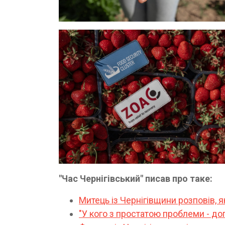
"Час Чернігівський" писав про таке:
Митець із Чернігівщини розповів, 
"У кого з простатою проблеми - до