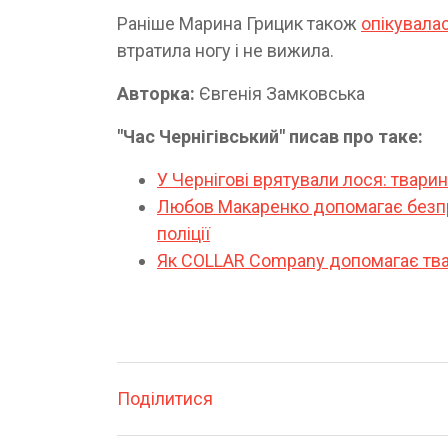
Раніше Марина Грицик також
опікувала
втратила ногу і не вижила.
Авторка:
Євгенія Замковська
"Час Чернігівський" писав про таке:
У Чернігові врятували лося: твари
Любов Макаренко допомагає безпр
поліції
Як COLLAR Company допомагає твар
Поділитися