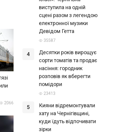
виступила на одній
сцені разом з легендою
електронної музики
Девідом Гетта
35587
Десятки років вирощує
4
сорти томатів та продає
насіння: городник
розповів як вберегти
тязі
помідори
нили
23413
2066
Кияни відремонтували
5
хату на Чернігівщині,
куди їдуть відпочивати
зірки