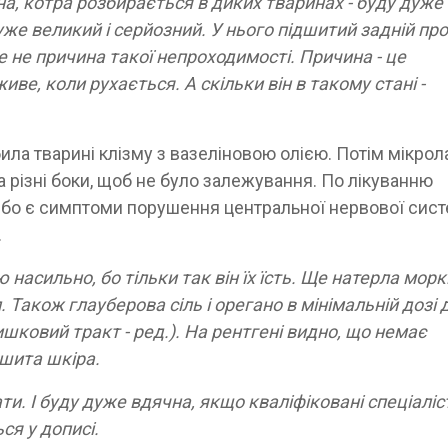
а, котра розбирається в диких тваринах - буду дуже
же великий і серйозний. У нього підшитий задній про
е не причина такої непроходимості. Причина - це
иве, коли рухається. А скільки він в такому стані -
ла тварині клізму з вазеліновою олією. Потім мікрол
 різні боки, щоб не було залежування. По лікуванню
 бо є симптоми порушення центральної нервової сист
.
насильно, бо тільки так він їх їсть. Ще натерла морк
 Також глауберова сіль і орегано в мінімальній дозі 
шковий тракт - ред.). На рентгені видно, що немає
зшита шкіра.
ти. І буду дуже вдячна, якщо кваліфіковані спеціаліс
ся у дописі.