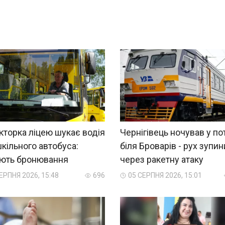
торка ліцею шукає водія
Чернігівець ночував у по
кільного автобуса:
біля Броварів - рух зупи
яють бронювання
через ракетну атаку
ЕРПНЯ 2026, 15:48
696
05 СЕРПНЯ 2026, 15:01