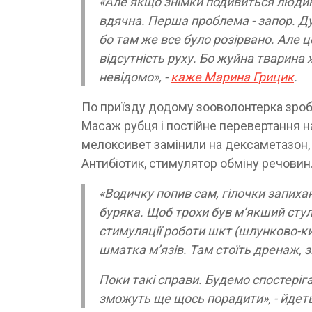
«Але якщо знімки подивиться людин
вдячна. Перша проблема - запор. Ду
бо там же все було розірвано. Але ц
відсутність руху. Бо жуйна тварина ж
невідомо», -
каже Марина Грицик
.
По приїзду додому зооволонтерка зроби
Масаж рубця і постійне перевертання на
мелоксивет замінили на дексаметазон,
Антибіотик, стимулятор обміну речовин
«Водичку попив сам, гілочки запихаю 
буряка. Щоб трохи був мʼякший стул.
стимуляції роботи шкт (шлунково-ки
шматка мʼязів. Там стоїть дренаж, 
Поки такі справи. Будемо спостеріга
зможуть ще щось порадити», - йдеть