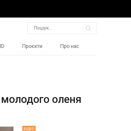
ID
Проєкти
Про нас
 молодого оленя
ВIДЕО