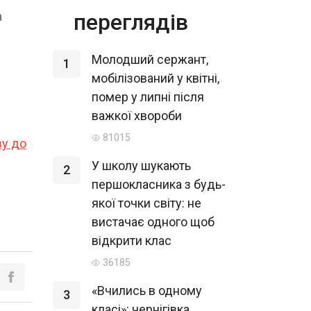
а
переглядів
Молодший сержант,
1
мобілізований у квітні,
помер у липні після
важкої хвороби
81015
ву до
У школу шукають
2
першокласника з будь-
якої точки світу: не
вистачає одного щоб
відкрити клас
36185
«Вчились в одному
3
класі»: чернігівка