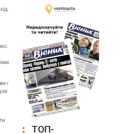
хід,
акс.
еми.
ви і
для
ти
ТОП-