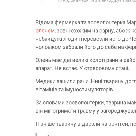
Родина чернігівців виходжує трав
Відома фермерка та зооволонтерка Мари
оленем
, зовні схожим на сарну, або ж 
небайдужі люди і перевезли його до Че
чоловіком забрали його до себе на ферм
Олень має дві великі колоті рани в рай
апарат. Не встає. У стресовому стані.
Медики зашили рани. Нині тварину догля
вітамінів та імуностимуляторів.
За словами зооволонтерки, тварина майже 
він міг отримати травму у загороджувал
Пізніше тварину відвезли на рентген, п