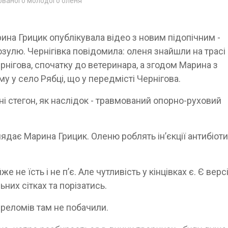
мованого молодого оленя
на Грицик опублікувала відео з новим підопічним -
козулю. Чернігівка повідомила: оленя знайшли на трасі
рнігова, спочатку до ветеринара, а згодом Марина з
у у село Рябці, що у передмісті Чернігова.
оні стегон, як наслідок - травмований опорно-руховий
дає Марина Грицик. Оленю роблять інʼєкції антибіоти
не їсть і не пʼє. Але чутливість у кінцівках є. Є верс
ьних сітках та порізатись.
ереломів там не побачили.