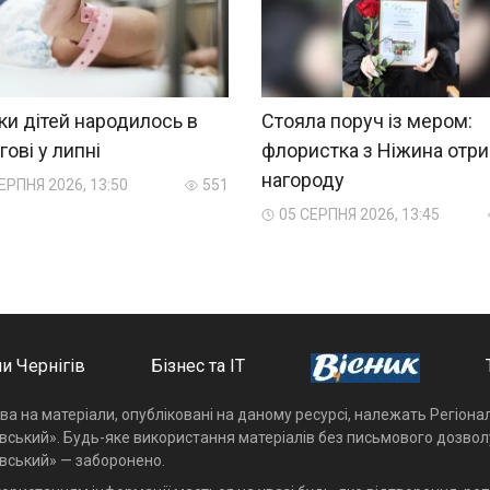
ки дітей народилось в
Стояла поруч із мером:
гові у липні
флористка з Ніжина отр
нагороду
ЕРПНЯ 2026, 13:50
551
05 СЕРПНЯ 2026, 13:45
и Чернігів
Бізнес та ІТ
ава на матеріали, опубліковані на даному ресурсі, належать Регіон
івський». Будь-яке використання матеріалів без письмового дозвол
івський» — заборонено.