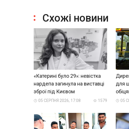
Схожі новини
«Катерині було 29»: невістка
Дирек
нардепа загинула на виставці
для ш
зброї під Києвом
обіц
05 СЕРПНЯ 2026, 17:08
1579
05 С