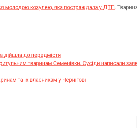
ся молодою козулею, яка постраждала у ДТП
. Тварин
на дійшла до передмістя
итульним тваринам Семенівки. Сусіди написали зая
инам та їх власникам у Чернігові