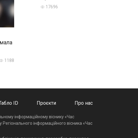
17696
имала
1188
Табло ID
Проєкти
Про нас
альному інформаційному віснику «Час
у Регіонального інформаційного вісника «Час