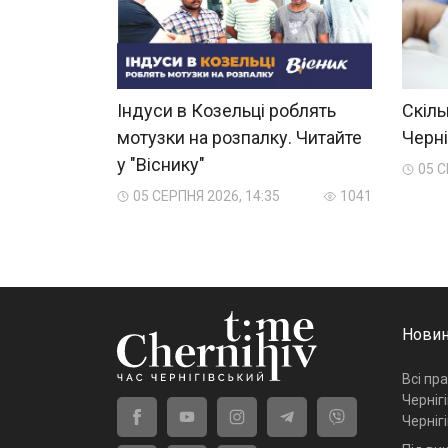
Індуси в Козельці роблять
Скіль
мотузки на розпалку. Читайте
Черні
у "Віснику"
05 С
05 СЕРПНЯ 2026, 14:35
1041
Новин
Всі пр
Черніг
Черніг