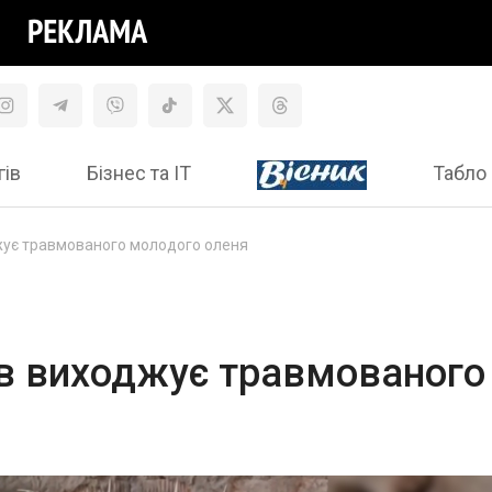
гів
Бізнес та ІТ
Табло 
жує травмованого молодого оленя
ів виходжує травмованого