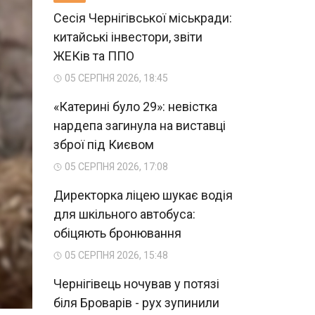
Сесія Чернігівської міськради:
китайські інвестори, звіти
ЖЕКів та ППО
05 СЕРПНЯ 2026, 18:45
«Катерині було 29»: невістка
нардепа загинула на виставці
зброї під Києвом
05 СЕРПНЯ 2026, 17:08
Директорка ліцею шукає водія
для шкільного автобуса:
обіцяють бронювання
05 СЕРПНЯ 2026, 15:48
Чернігівець ночував у потязі
біля Броварів - рух зупинили