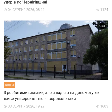
ударів по Чернігівщині
04 СЕРПНЯ 2026, 08:44
1124
ВIДЕО
З розбитими вікнами, але з надією на допомогу: як
живе університет після ворожої атаки
03 СЕРПНЯ 2026, 19:29
1603