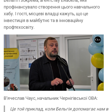
Бельгії і зокрема, агентству Енабель, яке
профінансувало створення цього навчального
хабу. І гості, місцеві владці кажуть, що це
інвестиція в майбутнє та в інноваційну
профтехосвіту.
В’ячеслав Чаус, начальник Чернігівської ОВА:
Це той приклад, коли Бельгія допомагає нам в