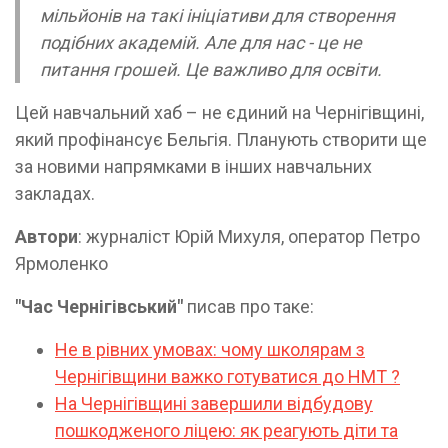
мільйонів на такі ініціативи для створення
подібних академій. Але для нас - це не
питання грошей. Це важливо для освіти.
Цей навчальний хаб – не єдиний на Чернігівщині,
який профінансує Бельгія. Планують створити ще
за новими напрямками в інших навчальних
закладах.
Автори
: журналіст Юрій Михуля, оператор Петро
Ярмоленко
"Час Чернігівський"
писав про таке:
Не в рівних умовах: чому школярам з
Чернігівщини важко готуватися до НМТ ?
На Чернігівщині завершили відбудову
пошкодженого ліцею: як реагують діти та