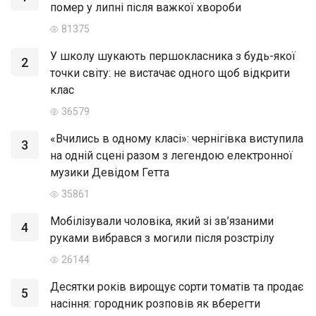
помер у липні після важкої хвороби
81375
У школу шукають першокласника з будь-якої
2
точки світу: не вистачає одного щоб відкрити
клас
36579
«Вчились в одному класі»: чернігівка виступила
3
на одній сцені разом з легендою електронної
музики Девідом Гетта
35861
Мобілізували чоловіка, який зі зв’язаними
4
руками вибрався з могили після розстрілу
26144
Десятки років вирощує сорти томатів та продає
5
насіння: городник розповів як вберегти