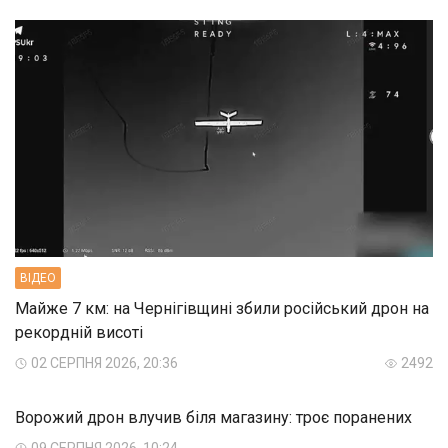
ВIДЕО
Майже 7 км: на Чернігівщині збили російський дрон на
рекордній висоті
02 СЕРПНЯ 2026, 20:36
2492
Ворожий дрон влучив біля магазину: троє поранених