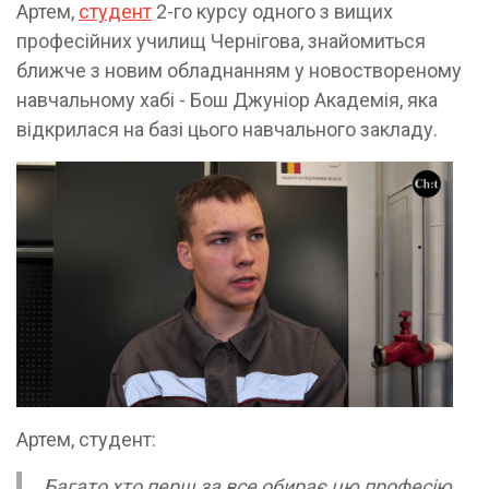
Артем,
студент
2-го курсу одного з вищих
професійних училищ Чернігова, знайомиться
ближче з новим обладнанням у новоствореному
навчальному хабі - Бош Джуніор Академія, яка
відкрилася на базі цього навчального закладу.
Артем, студент:
Багато хто перш за все обирає цю професію,