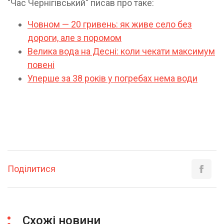
"Час Чернігівський" писав про таке:
Човном — 20 гривень: як живе село без
дороги, але з поромом
Велика вода на Десні: коли чекати максимум
повені
Уперше за 38 років у погребах нема води
Поділитися
Схожі новини