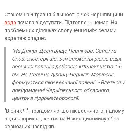
Станом на 8 травня більшості річок Чернігівщини
вода
почала відступати. Підтоплень немає. На
проблемних ділянках сполучення між селами
вода теж спадає.
"На Дніпрі, Десні вище Чернігова, Сеймі та
Снові спостерігаються зниження рівнів води
весняної повені з добовою інтенсивністю 1-6
см. На Десні на ділянці Чернігів-Морівськ
формуються піки весняної повені", - йдеться у
повідомленні Чернігівського обласного
центру з гідрометеорології.
"Вісник Ч", повідомляє, що пік весняного підйому
води наприкінці квітня на Ніжинщині минув без
серйозних наслідків.