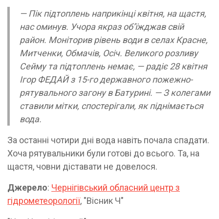
— Пік підтоплень наприкінці квітня, на щастя,
нас оминув. Учора якраз об’їжджав свій
район. Моніторив рівень води в селах Красне,
Митченки, Обмачів, Осіч. Великого розливу
Сейму та підтоплень немає, — радіє 28 квітня
Ігор ФЕДАЙ з 15-го державного пожежно-
рятувального загону в Батурині. — З колегами
ставили мітки, спостерігали, як піднімається
вода.
За останні чотири дні вода навіть почала спадати.
Хоча рятувальники були готові до всього. Та, на
щастя, човни діставати не довелося.
Джерело
:
Чернігівський обласний центр з
гідрометеорології
, "Вісник Ч"