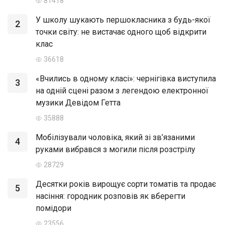
81418
У школу шукають першокласника з будь-якої
2
точки світу: не вистачає одного щоб відкрити
клас
36618
«Вчились в одному класі»: чернігівка виступила
3
на одній сцені разом з легендою електронної
музики Девідом Гетта
35888
Мобілізували чоловіка, який зі зв’язаними
4
руками вибрався з могили після розстрілу
28729
Десятки років вирощує сорти томатів та продає
5
насіння: городник розповів як вберегти
помідори
23556