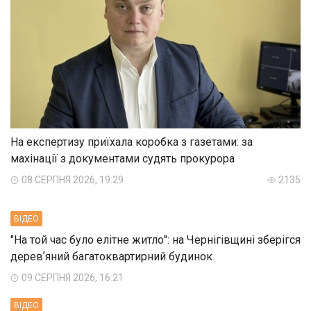
На експертизу приїхала коробка з газетами: за
махінації з документами судять прокурора
08 СЕРПНЯ 2026, 19:29
2135
ВIДЕО
"На той час було елітне житло": на Чернігівщині зберігся
деревʼяний багатоквартирний будинок
09 СЕРПНЯ 2026, 16:21
ВIДЕО