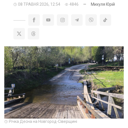
08 ТРАВНЯ 2026, 12:54
4846
—
Михуля Юрій
Річка Десна на Новгород-Сіверщині