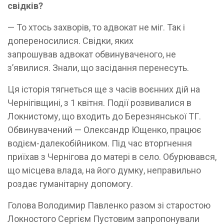
свідків?
— То хтось захворів, то адвокат не міг. Так і
допереносилися. Свідки, яких
запрошував адвокат обвинуваченого, не
з’явилися. Знали, що засідання перенесуть.
Ця історія тягнеться ще з часів воєнних дій на
Чернігівщині, з 1 квітня. Події розвивалися в
Локнистому, що входить до Березнянської ТГ.
Обвинувачений — Олександр Ющенко, працює
водієм-далекобійником. Під час вторгнення
приїхав з Чернігова до матері в село. Обурювався,
що місцева влада, на його думку, неправильно
роздає гуманітарну допомогу.
Голова Володимир Павленко разом зі старостою
Локностого Сергієм Пустовим запропонували