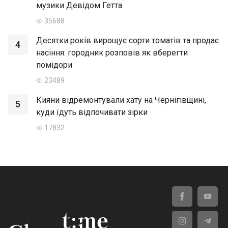
музики Девідом Гетта
35688
Десятки років вирощує сорти томатів та продає
4
насіння: городник розповів як вберегти
помідори
23489
Кияни відремонтували хату на Чернігівщині,
5
куди їдуть відпочивати зірки
17832