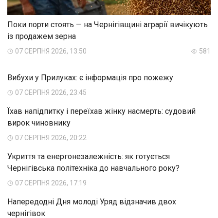
Поки порти стоять — на Чернігівщині аграрії вичікують
із продажем зерна
07 СЕРПНЯ 2026, 13:50
581
Вибухи у Прилуках: є інформація про пожежу
07 СЕРПНЯ 2026, 23:45
Їхав напідпитку і переїхав жінку насмерть: судовий
вирок чиновнику
07 СЕРПНЯ 2026, 20:22
Укриття та енергонезалежність: як готується
Чернігівська політехніка до навчального року?
07 СЕРПНЯ 2026, 17:19
Напередодні Дня молоді Уряд відзначив двох
чернігівок