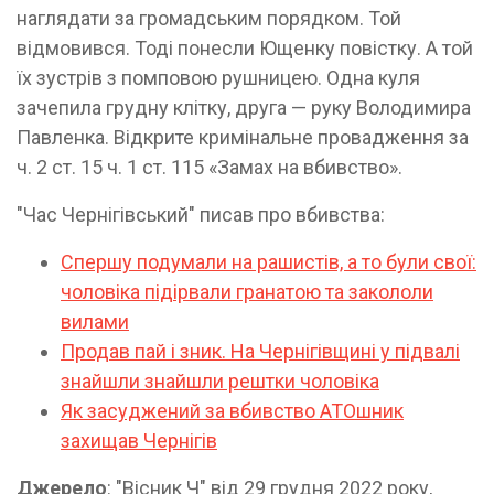
наглядати за громадським порядком. Той
відмовився. Тоді понесли Ющенку повістку. А той
їх зустрів з помповою рушницею. Одна куля
зачепила грудну клітку, друга — руку Володимира
Павленка. Відкрите кримінальне провадження за
ч. 2 ст. 15 ч. 1 ст. 115 «Замах на вбивство».
"Час Чернігівський" писав про вбивства:
Спершу подумали на рашистів, а то були свої:
чоловіка підірвали гранатою та закололи
вилами
Продав пай і зник. На Чернігівщині у підвалі
знайшли знайшли рештки чоловіка
Як засуджений за вбивство АТОшник
захищав Чернігів
Джерело
: "Вісник Ч" від 29 грудня 2022 року,