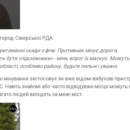
город-Сіверської РДА:
ритаманні скиди з фпв. Противник мінує дороги,
ь бути «підсніжники» - міни, ворог їх маскує. Можуть
бласті, особливо району, будьте пильні і уважні.
го мінування застосовує як вже відомі вибухові пристр
С. Навіть знайомі або часто відвідувані місця можуть
багато людей виїздять за межі міст.