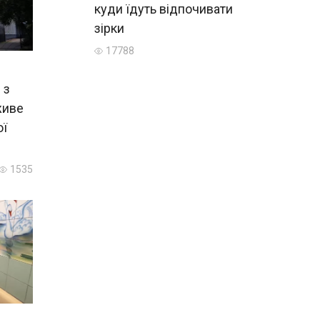
куди їдуть відпочивати
зірки
17788
 з
живе
ої
1535