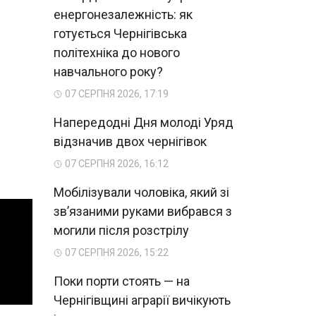
енергонезалежність: як
готується Чернігівська
політехніка до нового
навчального року?
07 СЕРПНЯ 2026, 17:19
Напередодні Дня молоді Уряд
відзначив двох чернігівок
07 СЕРПНЯ 2026, 16:12
Мобілізували чоловіка, який зі
зв’язаними руками вибрався з
могили після розстрілу
07 СЕРПНЯ 2026, 15:22
Поки порти стоять — на
Чернігівщині аграрії вичікують