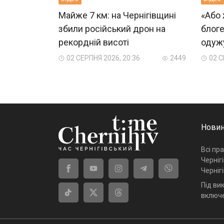
Майже 7 км: на Чернігівщині
«Або 
збили російський дрон на
блоге
рекордній висоті
одужу
02 СЕРПНЯ 2026, 20:36
2449
02 С
Новин
Всі пр
Черніг
Черніг
Під ви
включе