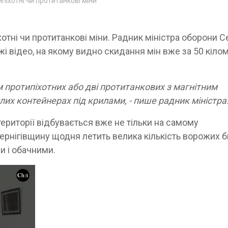
піхотні чи протитанкові міни
отні чи протитанкові міни. Радник міністра оборони С
 відео, на якому видно скидання мін вже за 50 кілом
м протипіхотних або дві протитанкових з магнітним
лих контейнерах під крилами, - пише радник міністра
ериторії відбувається вже не тільки на самому
ернігівщину щодня летить велика кількість ворожих б
и і обачними.