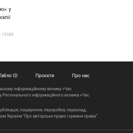
ю»: у
калії
15584
Табло ID
Проєкти
Про нас
альному інформаційному віснику «Час
у Регіонального інформаційного вісника «Час
ублікація, поширення, переробка, переклад,
ом України "Про авторське право і суміжні права".