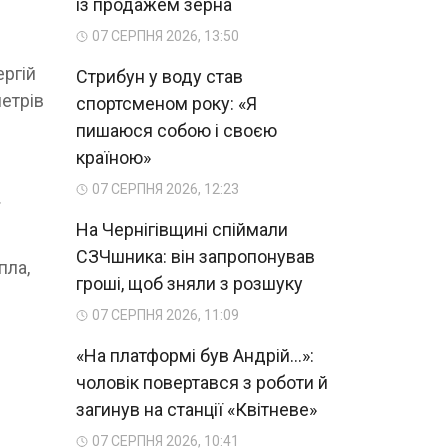
із продажем зерна
07 СЕРПНЯ 2026, 13:50
ергій
Стрибун у воду став
етрів
спортсменом року: «Я
пишаюся собою і своєю
країною»
07 СЕРПНЯ 2026, 12:23
.
На Чернігівщині спіймали
СЗЧшника: він запропонував
пла,
гроші, щоб зняли з розшуку
07 СЕРПНЯ 2026, 11:09
«На платформі був Андрій...»:
чоловік повертався з роботи й
загинув на станції «Квітневе»
07 СЕРПНЯ 2026, 10:41