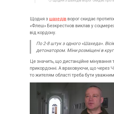
Щодня з шахедів ворог скидає проти
Щодня з
шахедів
ворог скидає протипіх
«Флеш» Безкрестнов виклав у соцмережі
від кордону.
По 2-8 штук з одного «Шахеда». Вісі
детонатором. Міни розміщені в круг
Це значить, що дистанційне мінування т
прикордонні. А враховуючи, що через Ч
то жителям області треба бути уважним