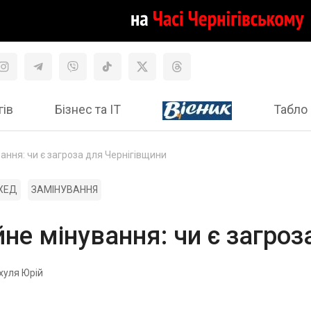
гів
Бізнес та ІТ
Табло 
ання: чи є загроза для Чернігівщини
ХЕД
ЗАМІНУВАННЯ
не мінування: чи є загроз
хуля Юрій