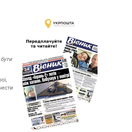
 бути
ої,
 нести