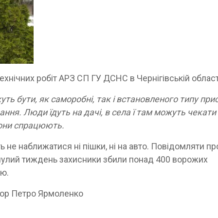
ехнічних робіт АРЗ СП ГУ ДСНС в Чернігівській област
жуть бути, як саморобні, так і встановленого типу прис
ання. Люди їдуть на дачі, в села ї там можуть чекати
 вони спрацюють.
ь не наближатися ні пішки, ні на авто. Повідомляти пр
инулий тиждень захисники збили понад 400 ворожих
ою.
атор Петро Ярмоленко