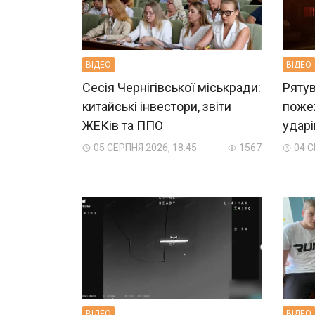
ВIДЕО
ВIДЕО
Сесія Чернігівської міськради:
Рятув
китайські інвестори, звіти
пожеж
ЖЕКів та ППО
ударі
05 СЕРПНЯ 2026, 18:45
1567
04 С
ВIДЕО
ВIДЕО