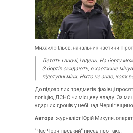
Михайло Ільєв, начальник частини пірот
Летять і вночі, і вдень. На борту мо
З бортів скидають, є хаотичне мінув
підступні міни. Ніхто не знає, коли
До підозрілих предметів фахівці просят
поліцію, ДСНС чи місцеву владу. За м
ударних дронів у небі над Чернігівщин
Автори
: журналіст Юрій Михуля, опер
"Час Чернігівський" писав про таке: