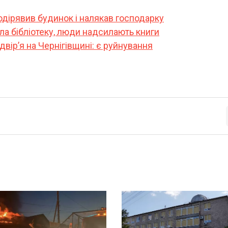
одірявив будинок і налякав господарку
ла бібліотеку, люди надсилають книги
двір’я на Чернігівщині: є руйнування