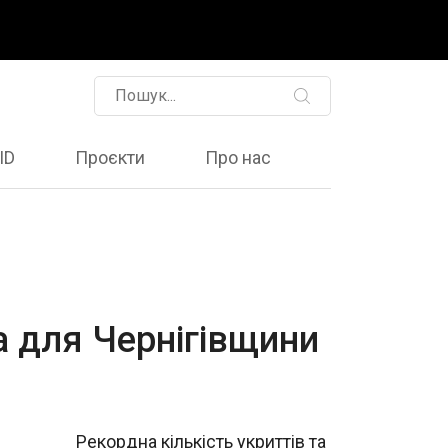
ID
Проєкти
Про нас
а для Чернігівщини
Рекордна кількість укриттів та