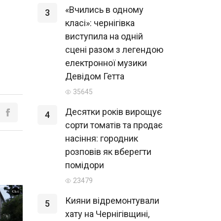
«Вчились в одному
3
класі»: чернігівка
виступила на одній
сцені разом з легендою
електронної музики
Девідом Гетта
35645
Десятки років вирощує
4
сорти томатів та продає
насіння: городник
розповів як вберегти
помідори
23479
Кияни відремонтували
5
хату на Чернігівщині,