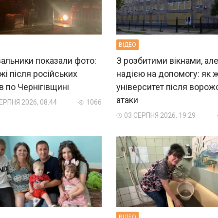
ВIДЕО
альники показали фото:
З розбитими вікнами, але
і після російських
надією на допомогу: як 
в по Чернігівщині
університет після ворож
атаки
ЕРПНЯ 2026, 08:44
1066
03 СЕРПНЯ 2026, 19:29
ВIДЕО