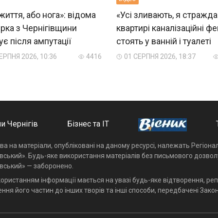
життя, або нога»: відома
«Усі зливають, я стражда
рка з Чернігівщини
квартирі каналізаційні фе
є після ампутації
стоять у ванній і туалеті
ЕРПНЯ 2026, 10:36
4416
01 СЕРПНЯ 2026, 18:37
и Чернігів
Бізнес та ІТ
ава на матеріали, опубліковані на даному ресурсі, належать Регіон
івський». Будь-яке використання матеріалів без письмового дозвол
івський» — заборонено.
користанням інформації мається на увазі будь-яке відтворення, реп
ння його частин до інших творів та інші способи, передбачені Закон