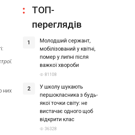
ТОП-
переглядів
Молодший сержант,
1
і:
мобілізований у квітні,
помер у липні після
трої.
важкої хвороби
81108
У школу шукають
2
о них
першокласника з будь-
якої точки світу: не
вистачає одного щоб
відкрити клас
36328