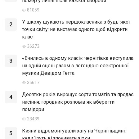
помер у липні після важкої хвороби
81059
У школу шукають першокласника з будь-якої
2
точки світу: не вистачає одного щоб відкрити
клас
36273
«Вчились в одному класі»: чернігівка виступила
3
на одній сцені разом з легендою електронної
музики Девідом Гетта
35617
Десятки років вирощує сорти томатів та продає
4
насіння: городник розповів як вберегти
помідори
23439
Кияни відремонтували хату на Чернігівщині,
5
куди їдуть відпочивати зірки