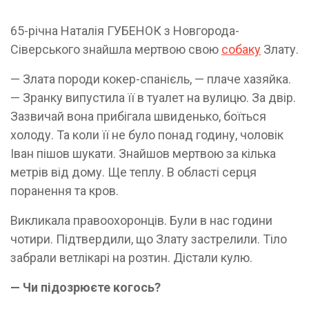
65-річна Наталія ГУБЕНОК з Новгорода-
Сіверського знайшла мертвою свою
собаку
Злату.
— Злата породи кокер-спанієль, — плаче хазяйка.
— Зранку випустила її в туалет на вулицю. За двір.
Зазвичай вона прибігала швиденько, боїться
холоду. Та коли її не було понад годину, чоловік
Іван пішов шукати. Знайшов мертвою за кілька
метрів від дому. Ще теплу. В області серця
поранення та кров.
Викликала правоохоронців. Були в нас години
чотири. Підтвердили, що Злату застрелили. Тіло
забрали ветлікарі на розтин. Дістали кулю.
— Чи підозрюєте когось?