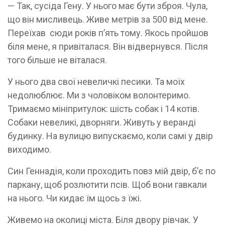
— Так, сусіда Гену. У нього має бути зброя. Чула,
що він мисливець. Живе метрів за 500 від мене.
Переїхав сюди років п’ять тому. Якось пройшов
біля мене, я привіталася. Він відвернувся. Після
того більше не віталася.
У нього два свої невеличкі песики. Та моїх
недолюблює. Ми з чоловіком волонтеримо.
Тримаємо мініпритулок: шість собак і 14 котів.
Собаки невеликі, дворняги. Живуть у веранді
будинку. На вулицю випускаємо, коли самі у двір
виходимо.
Син Геннадія, коли проходить повз мій двір, б’є по
паркану, щоб розлютити псів. Щоб вони гавкали
на нього. Чи кидає їм щось з їжі.
Живемо на околиці міста. Біля двору рівчак. У