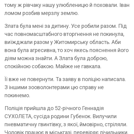
тому ж рівчаку нашу улюбленицю й поховали. Іван
ломом розбив мерзлу землю.
Злата була мені за дитину. Усе робили разом. Під
час повномасштабного вторгнення не покинула,
виїжджали разом у Житомирську область. Аби
вона була агресивна, то хоч якесь пояснення його
діям можна знайти. А Злата була доброю,
спокійною собакою. Майже не гавкала.
Її вже не повернути. Та заяву в поліцію написала.
З іншими зооволонтерами цю справу не
покинемо.
Поліція прийшла до 52-річного Геннадія
СУХОЛЕТА, сусіда родини Губенок. Вилучили
пневматичну гвинтівку, з якої, ймовірно, стріляли.
Чоловік працює в міськгазі, перевіряє лічильники.