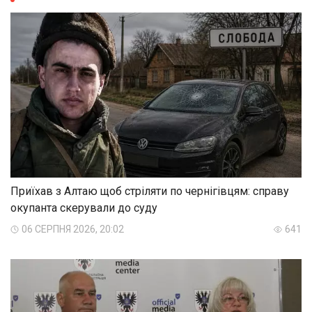
Приїхав з Алтаю щоб стріляти по чернігівцям: справу
окупанта скерували до суду
06 СЕРПНЯ 2026, 20:02
641