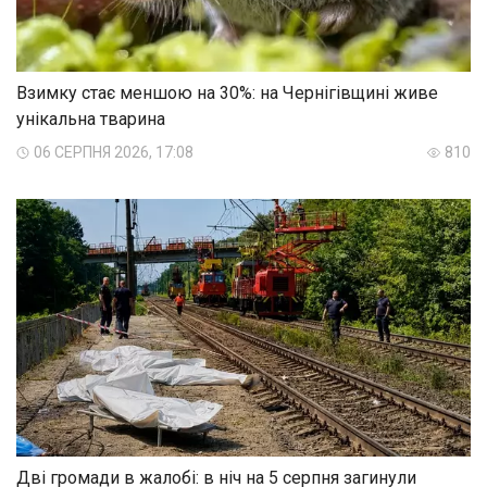
Взимку стає меншою на 30%: на Чернігівщині живе
унікальна тварина
06 СЕРПНЯ 2026, 17:08
810
Дві громади в жалобі: в ніч на 5 серпня загинули