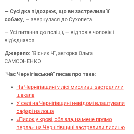
— Сусідка підозрює, що ви застрелили її
собаку,
— звернулася до Сухолета.
— Усі питання до поліції, — відповів чоловік і
від’єднався.
Джерело
: "Вісник Ч", авторка Ольга
САМСОНЕНКО
"Час Чернігівський" писав про таке:
На Чернігівщині у лісі мисливці застрелили
шакала
У селі на Чернігівщині невідомі влаштували
сафарі на лоша
«Писок у крові, облізла, на мене прямо
перла»: на Чернігівщині застрелили лисицю