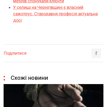
меблів спонукали клієнти
У селищі на Чернігівщині є власний
сажотрус. Стародавня професія актуальна
досі
Поділитися
Схожі новини