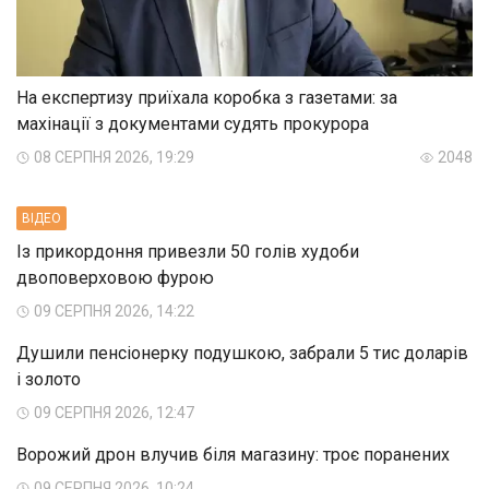
На експертизу приїхала коробка з газетами: за
махінації з документами судять прокурора
08 СЕРПНЯ 2026, 19:29
2048
ВIДЕО
Із прикордоння привезли 50 голів худоби
двоповерховою фурою
09 СЕРПНЯ 2026, 14:22
Душили пенсіонерку подушкою, забрали 5 тис доларів
і золото
09 СЕРПНЯ 2026, 12:47
Ворожий дрон влучив біля магазину: троє поранених
09 СЕРПНЯ 2026, 10:24