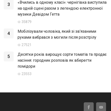
«Вчились в одному класі»: чернігівка виступила
3
на одній сцені разом з легендою електронної
музики Девідом Гетта
35879
Мобілізували чоловіка, який зі зв’язаними
4
руками вибрався з могили після розстрілу
27521
Десятки років вирощує сорти томатів та продає
5
насіння: городник розповів як вберегти
помідори
23553