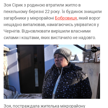
Зоя Сірик з родиною втратили житло в
пекельному березні 22 року. Їх будинок знищили
загарбники у мікрорайоні
Бобровиця
, який ворог
нещадно випалював, намагаючись увірватися у
Чернігів. Відновлювати вирішили власними
силами і коштами, яких вистачило не надовго.
Зоя, постраждала жителька мікрорайону