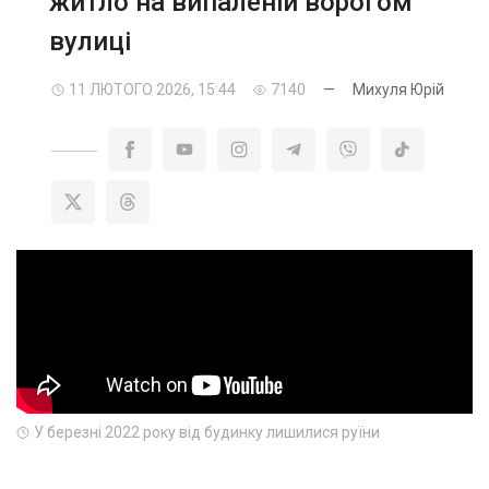
житло на випаленій ворогом
вулиці
11 ЛЮТОГО 2026, 15:44
7140
—
Михуля Юрій
У березні 2022 року від будинку лишилися руїни