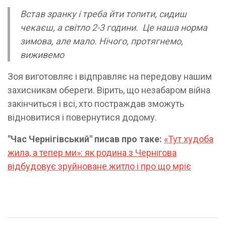
Встав зранку і треба йти топити, сидиш
чекаєш, а світло 2-3 години. Це наша норма
зимова, але мало. Нічого, протягнемо,
виживемо
Зоя виготовляє і відправляє на передову нашим
захисникам обереги. Вірить, що незабаром війна
закінчиться і всі, хто постраждав зможуть
відновитися і повернутися додому.
"Час Чернігівський" писав про таке:
«Тут худоба
жила, а тепер ми»: як родина з Чернігова
відбудовує зруйноване житло і про що мріє