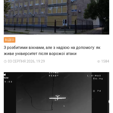
ВIДЕО
З розбитими вікнами, але з надією на допомогу: як
живе університет після ворожої атаки
03 СЕРПНЯ 2026, 19:29
1584