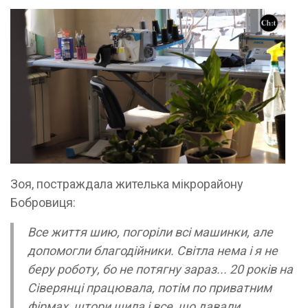
Зоя, постраждала жителька мікрорайону
Бобровиця:
Все життя шию, погоріли всі машинки, але
допомогли благодійники. Світла нема і я не
беру роботу, бо не потягну зараз... 20 років на
Сіверянці працювала, потім по приватним
фірмах, штори шила і все, що давали.