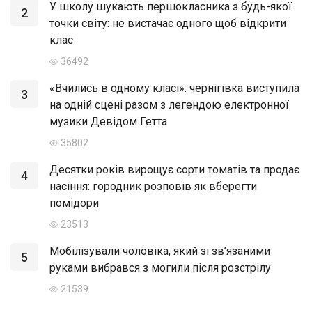
У школу шукають першокласника з будь-якої
2
точки світу: не вистачає одного щоб відкрити
клас
36492
«Вчились в одному класі»: чернігівка виступила
3
на одній сцені разом з легендою електронної
музики Девідом Гетта
35802
Десятки років вирощує сорти томатів та продає
4
насіння: городник розповів як вберегти
помідори
23513
Мобілізували чоловіка, який зі зв’язаними
5
руками вибрався з могили після розстрілу
21539