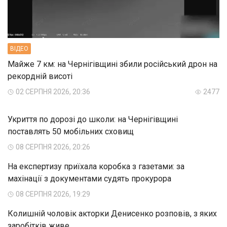
ВIДЕО
Майже 7 км: на Чернігівщині збили російський дрон на
рекордній висоті
02 СЕРПНЯ 2026, 20:36
2477
Укриття по дорозі до школи: на Чернігівщині
поставлять 50 мобільних сховищ
08 СЕРПНЯ 2026, 20:26
На експертизу приїхала коробка з газетами: за
махінації з документами судять прокурора
08 СЕРПНЯ 2026, 19:29
Колишній чоловік акторки Денисенко розповів, з яких
заробітків живе