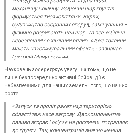
«Шкоду можна розділити на два види:
механічну і хімічну. Родючий шар ґрунтів
формується тисячоліттями. Вирви,
будівництво оборонних споруд, замінування –
фізично розривають цей шар. Та все ж більш
небезпечним є хімічний вплив. Адже токсини
мають накопичувальний ефект», - зазначає
Григорій Мачульський.
Науковець зосереджує увагу і на тому, що не
лише безпосередньо активні бойові дії є
небезпечними для наших земель і того, що на них
росте.
«Запуск та проліт ракет над територією
області теж несе загрозу. Двокомпонентне
паливо згорає і осідає на рослинах, потрапляє
до ґрунту. Так, концентрація значно менша,