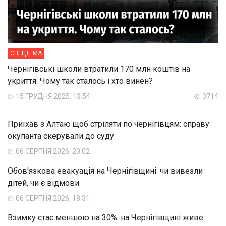
СПЕЦТЕМА
Чернігівські школи втратили 170 млн коштів на
укриття. Чому так сталось і хто винен?
15 ГРУДНЯ 2025, 13:54
3714
Приїхав з Алтаю щоб стріляти по чернігівцям: справу
окупанта скерували до суду
06 СЕРПНЯ 2026, 20:02
Обов'язкова евакуація на Чернігівщині: чи вивезли
дітей, чи є відмови
06 СЕРПНЯ 2026, 18:31
Взимку стає меншою на 30%: на Чернігівщині живе