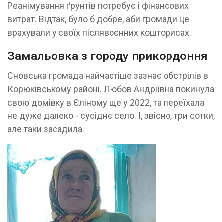
Реанімування ґрунтів потребує і фінансових
витрат. Відтак, було б добре, аби громади це
врахували у своїх післявоєнних кошторисах.
Замальовка з городу прикордоння
Сновська громада найчастіше зазнає обстрілів в
Корюківському районі. Любов Андріївна покинула
свою домівку в Єліному ще у 2022, та переїхала
не дуже далеко - сусіднє село. І, звісно, три сотки,
але таки засадила.