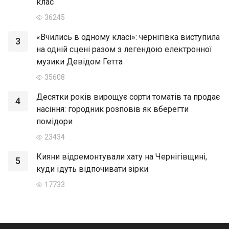
клас
36245
«Вчились в одному класі»: чернігівка виступила
3
на одній сцені разом з легендою електронної
музики Девідом Гетта
35608
Десятки років вирощує сорти томатів та продає
4
насіння: городник розповів як вберегти
помідори
23434
Кияни відремонтували хату на Чернігівщині,
5
куди їдуть відпочивати зірки
17733