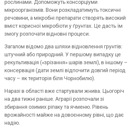
рослинами. Допоможуть консорціуми
мікроорганізмів. Вони розкладатимуть токсичні
речовини, а мікробні препарати створять високий
вміст корисної мікробіоти у ґрунтах. Це дасть їм
змогу розпочати відновні процеси.
Загалом відомо два шляхи відновлення грунтів:
штучний або природний. У першому випадку це
рекультивація («зрізання» шарів землі), в іншому –
консервація (дати землі відпочити довгий період
часу – як територія біля Чорнобилю).
Наразі в області вже стартували жнива. Цьогоріч
на два тижні раніше. Аграрії розпочали зі
збирання озимих ріпаку та ячменю. Рівень
врожайності майже на довоєнному рівні, що дає
надію.