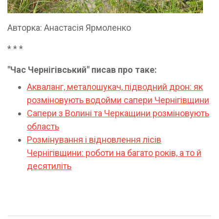
Авторка: Анастасія Ярмоленко
* * *
"Час Чернігівський" писав про таке:
Акваланг, металошукач, підводний дрон: як
розміновують водойми сапери Чернігівщини
Сапери з Волині та Черкащини розміновують
область
Розмінування і відновлення лісів
Чернігівщини: роботи на багато років, а то й
десятиліть