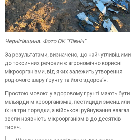
Чернігівщина. Фото ОК "Північ"
За результатами, визначено, що найчутливішими
до токсичних речовин є агрономічно корисні
мікроорганізми, від яких залежить утворення
родючого шару ґрунту та його здоров’я.
Простою мовою: у здоровому ґрунті мають бути
мільярди мікроорганізмів, пестициди зменшили
їх на три порядки, а військові руйнування взагалі
звели наявність мікроорганізмів до десятків
тисяч.