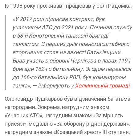
Із 1998 року проживав і працював у селі Радомка.
«У 2017 році підписав контракт, був
учасником АТО до 2021 року. Починав службу
в 58-й Конотопській танковій бригаді
танкістом. З перших днів повномасштабного
вторгнення стояв на захисті Батьківщини.
Брав участь в обороні Чернігова в лавах 119-ї
бригади 162-го батальйону. Згодом перевівся
до 166-го батальйону РВП, був командиром
танка», — інформують у
Холминській громаді
.
Олександр Пушкарьов був відзначений багатьма
нагородами. Зокрема, нагрудним знаком
«Учасник АТО», нагрудним знаком «За вірність
присязі», медаллю «За оборону рідної держави»,
нагрудним знаком «Козацький хрест» ІІІ ступеня,