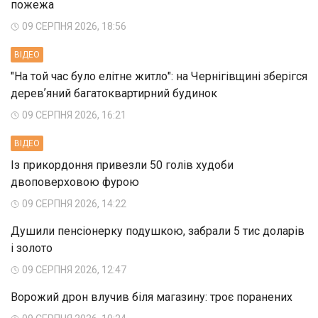
пожежа
09 СЕРПНЯ 2026, 18:56
ВIДЕО
"На той час було елітне житло": на Чернігівщині зберігся
деревʼяний багатоквартирний будинок
09 СЕРПНЯ 2026, 16:21
ВIДЕО
Із прикордоння привезли 50 голів худоби
двоповерховою фурою
09 СЕРПНЯ 2026, 14:22
Душили пенсіонерку подушкою, забрали 5 тис доларів
і золото
09 СЕРПНЯ 2026, 12:47
Ворожий дрон влучив біля магазину: троє поранених