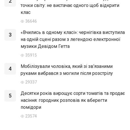
2
точки світу: не вистачає одного щоб відкрити
клас
36646
«Вчились в одному класі»: чернігівка виступила
3
на одній сцені разом з легендою електронної
музики Девідом Гетта
35915
Мобілізували чоловіка, який зі зв’язаними
4
руками вибрався з могили після розстрілу
29337
Десятки років вирощує сорти томатів та продає
5
насіння: городник розповів як вберегти
помідори
23574