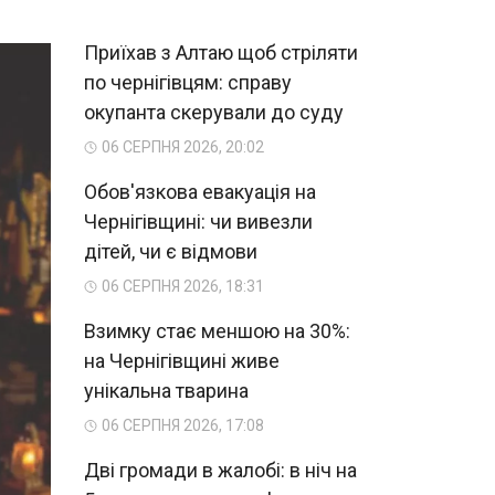
Приїхав з Алтаю щоб стріляти
по чернігівцям: справу
окупанта скерували до суду
06 СЕРПНЯ 2026, 20:02
Обов'язкова евакуація на
Чернігівщині: чи вивезли
дітей, чи є відмови
06 СЕРПНЯ 2026, 18:31
Взимку стає меншою на 30%:
на Чернігівщині живе
унікальна тварина
06 СЕРПНЯ 2026, 17:08
Дві громади в жалобі: в ніч на