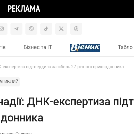
гів
Бізнес та ІТ
Табло 
К-експертиза підтвердила загибель 27-річного прикордонника
АГИБЛИЙ
адії: ДНК-експертиза під
рдонника
силенко Соломія