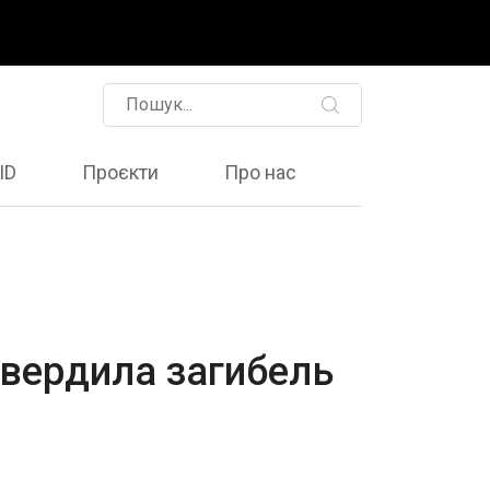
ID
Проєкти
Про нас
твердила загибель