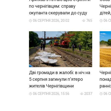
по чернігівцям: справу
Черні
окупанта скерували до суду
дітей
06 СЕРПНЯ 2026, 20:02
765
06 С
Дві громади в жалобі: в ніч на
Черні
5 серпня загинули п'ятеро
пона
жителів Чернігівщини
ранні
06 СЕРПНЯ 2026, 15:56
2037
06 С