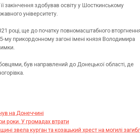
я її закінчення здобував освіту у Шосткинському
жавного університету.
21 році, ще до початку повномасштабного вторгнення
05-му прикордонному загоні імені князя Володимира
римки.
овцями, був направлений до Донецької області, де
огорівка.
нув на Донеччині
и роки. У громадах втрати
щині звела курган та козацький хрест на могилі загиб