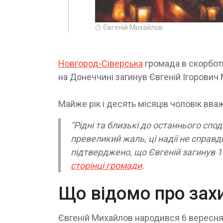
Євгеній Михайлов
Новгород-Сіверська
громада в скорботі
на Донеччині загинув Євгеній Ігорович
Майже рік і десять місяців чоловік вва
"Рідні та близькі до останнього спод
превеликий жаль, ці надії не спра
підтверджено, що Євгеній загинув 1
сторінці громади
.
Що відомо про зах
Євгеній Михайлов народився 6 вересня 