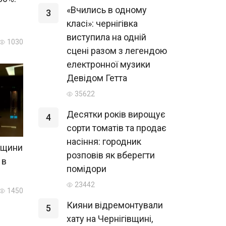
«Вчились в одному
3
класі»: чернігівка
виступила на одній
1030
сцені разом з легендою
електронної музики
Девідом Гетта
35622
Десятки років вирощує
4
сорти томатів та продає
насіння: городник
вщини
розповів як вберегти
 в
помідори
23442
1450
Кияни відремонтували
5
хату на Чернігівщині,