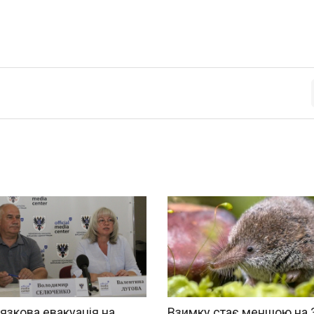
язкова евакуація на
Взимку стає меншою на 