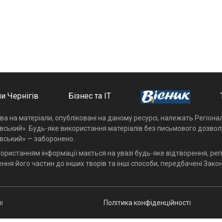
и Чернігів
Бізнес та ІТ
ава на матеріали, опубліковані на даному ресурсі, належать Регіон
івський». Будь-яке використання матеріалів без письмового дозвол
івський» — заборонено.
користанням інформації мається на увазі будь-яке відтворення, реп
ння його частин до інших творів та інші способи, передбачені Закон
і
Політика конфіденційності