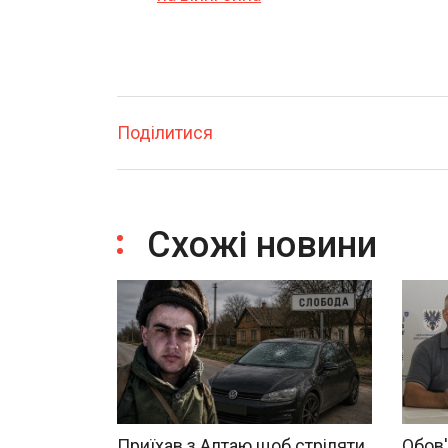
Поділитися
Схожі новини
Приїхав з Алтаю щоб стріляти
Обов'