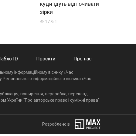
куди їдуть відпочивати
зірки
17751
Табло ID
Проєкти
Про нас
альному інформаційному віснику «Час
у Регіонального інформаційного вісника «Час
ублікація, поширення, переробка, переклад,
ом України "Про авторське право і суміжні права".
Розроблено в