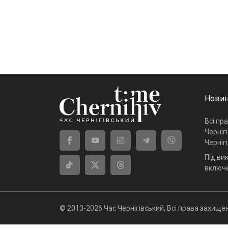
Новин
Всі пр
Черніг
Черніг
Під ви
включе
© 2013-2026 Час Чернігівський, Всі права захищен