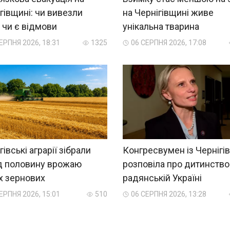
гівщині: чи вивезли
на Чернігівщині живе
, чи є відмови
унікальна тварина
ЕРПНЯ 2026, 18:31
1325
06 СЕРПНЯ 2026, 17:08
гівські аграрії зібрали
Конгресвумен із Чернігі
д половину врожаю
розповіла про дитинство
х зернових
радянській Україні
ЕРПНЯ 2026, 15:01
510
06 СЕРПНЯ 2026, 13:28