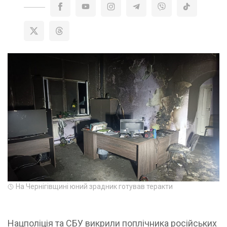
На Чернігівщині юний зрадник готував теракти
Нацполіція та СБУ викрили поплічника російських