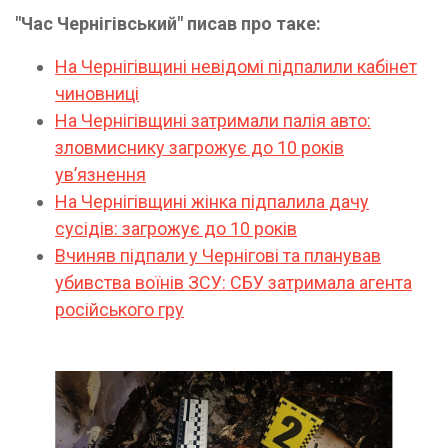
"Час Чернігівський" писав про таке:
На Чернігівщині невідомі підпалили кабінет
чиновниці
На Чернігівщині затримали палія авто:
зловмиснику загрожує до 10 років
ув’язнення
На Чернігівщині жінка підпалила дачу
сусідів: загрожує до 10 років
Вчиняв підпали у Чернігові та планував
убивства воїнів ЗСУ: СБУ затримала агента
російського гру