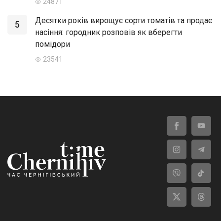
24871
Десятки років вирощує сорти томатів та продає
5
насіння: городник розповів як вберегти
помідори
23541