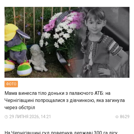
ФОТО
Мама винесла тіло доньки з палаючого АТБ: на
Чернігівщині попрощалися з дівчинкою, яка загинула
через обстріл
29 ЛИПНЯ 2026, 14:21
8629
На Чернігівщині суд повернув державі 300 га лісу