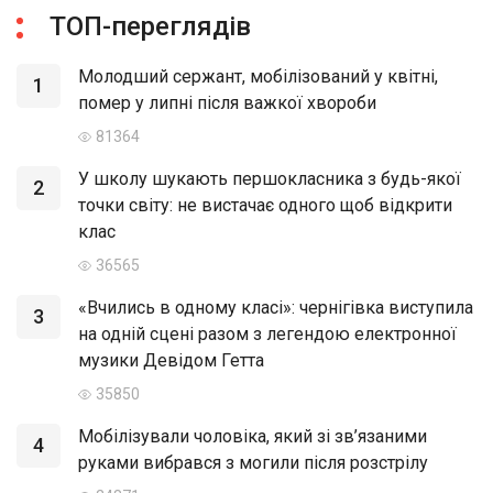
ТОП-переглядів
Молодший сержант, мобілізований у квітні,
1
помер у липні після важкої хвороби
81364
У школу шукають першокласника з будь-якої
2
точки світу: не вистачає одного щоб відкрити
клас
36565
«Вчились в одному класі»: чернігівка виступила
3
на одній сцені разом з легендою електронної
музики Девідом Гетта
35850
Мобілізували чоловіка, який зі зв’язаними
4
руками вибрався з могили після розстрілу