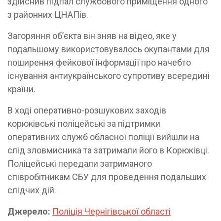
здійснив підпал службового приміщення одного
з районних ЦНАПів.
Загоряння об’єкта він зняв на відео, яке у
подальшому використовувалось окупантами для
поширення фейкової інформації про начебто
існування антиукраїнського супротиву всередині
країни.
В ході оперативно-розшукових заходів
корюківські поліцейські за підтримки
оперативних служб обласної поліції вийшли на
слід зловмисника та затримали його в Корюківці.
Поліцейські передали затриманого
співробітникам СБУ для проведення подальших
слідчих дій.
Джерело:
Поліція Чернігівської області