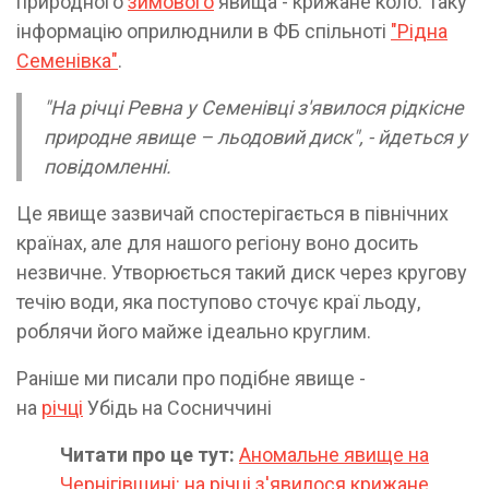
природного
зимового
явища - крижане коло. Таку
інформацію оприлюднили в ФБ спільноті
"Рідна
Семенівка"
.
"На річці Ревна у Семенівці з'явилося рідкісне
природне явище – льодовий диск", - йдеться у
повідомленні.
Це явище зазвичай спостерігається в північних
країнах, але для нашого регіону воно досить
незвичне. Утворюється такий диск через кругову
течію води, яка поступово сточує краї льоду,
роблячи його майже ідеально круглим.
Раніше ми писали про подібне явище -
на
річці
Убідь на Сосниччині
Читати про це тут:
Аномальне явище на
Чернігівщині: на річці з'явилося крижане