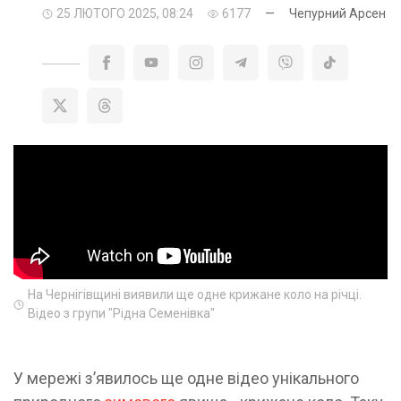
25 ЛЮТОГО 2025, 08:24
6177
—
Чепурний Арсен
На Чернігівщині виявили ще одне крижане коло на річці.
Відео з групи "Рідна Семенівка"
У мережі зʼявилось ще одне відео унікального