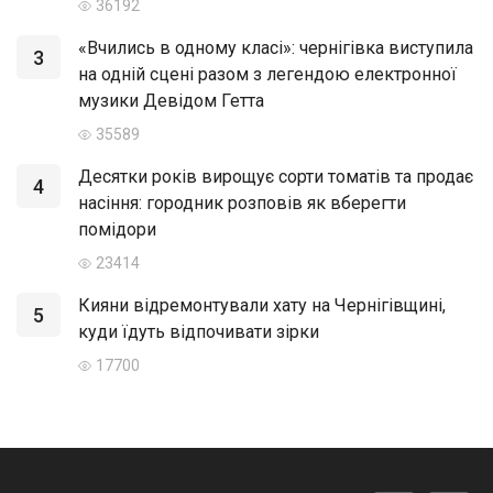
36192
«Вчились в одному класі»: чернігівка виступила
3
на одній сцені разом з легендою електронної
музики Девідом Гетта
35589
Десятки років вирощує сорти томатів та продає
4
насіння: городник розповів як вберегти
помідори
23414
Кияни відремонтували хату на Чернігівщині,
5
куди їдуть відпочивати зірки
17700