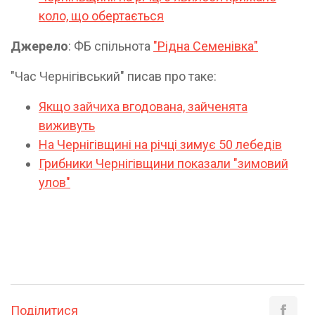
коло, що обертається
Джерело
: ФБ спільнота
"Рідна Семенівка"
"Час Чернігівський" писав про таке:
Якщо зайчиха вгодована, зайченята
виживуть
На Чернігівщині на річці зимує 50 лебедів
Грибники Чернігівщини показали "зимовий
улов"
Поділитися