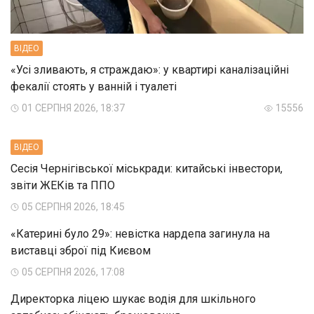
ВIДЕО
«Усі зливають, я страждаю»: у квартирі каналізаційні
фекалії стоять у ванній і туалеті
01 СЕРПНЯ 2026, 18:37
15556
ВIДЕО
Сесія Чернігівської міськради: китайські інвестори,
звіти ЖЕКів та ППО
05 СЕРПНЯ 2026, 18:45
«Катерині було 29»: невістка нардепа загинула на
виставці зброї під Києвом
05 СЕРПНЯ 2026, 17:08
Директорка ліцею шукає водія для шкільного